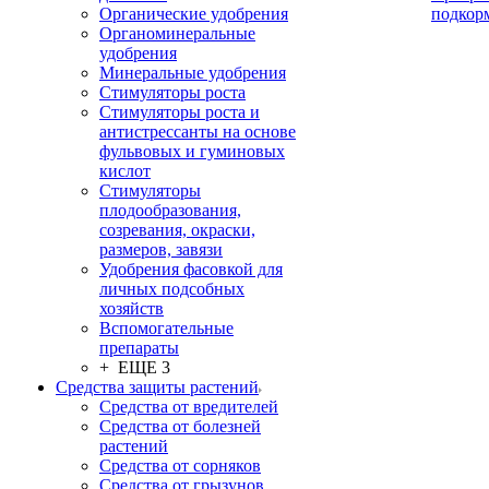
Органические удобрения
подкор
Органоминеральные
удобрения
Минеральные удобрения
Стимуляторы роста
Стимуляторы роста и
антистрессанты на основе
фульвовых и гуминовых
кислот
Стимуляторы
плодообразования,
созревания, окраски,
размеров, завязи
Удобрения фасовкой для
личных подсобных
хозяйств
Вспомогательные
препараты
+ ЕЩЕ 3
Средства защиты растений
Средства от вредителей
Средства от болезней
растений
Средства от сорняков
Средства от грызунов