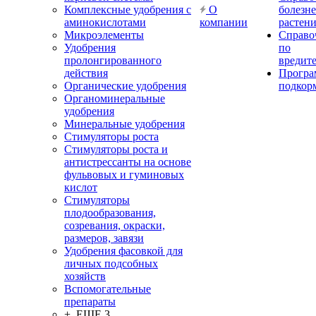
Комплексные удобрения с
О
болезн
аминокислотами
компании
растен
Микроэлементы
Справо
Удобрения
по
пролонгированного
вредит
действия
Прогр
Органические удобрения
подкор
Органоминеральные
удобрения
Минеральные удобрения
Стимуляторы роста
Стимуляторы роста и
антистрессанты на основе
фульвовых и гуминовых
кислот
Стимуляторы
плодообразования,
созревания, окраски,
размеров, завязи
Удобрения фасовкой для
личных подсобных
хозяйств
Вспомогательные
препараты
+ ЕЩЕ 3