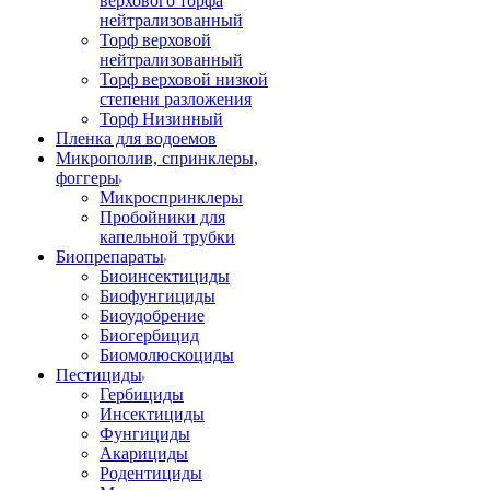
верхового торфа
нейтрализованный
Торф верховой
нейтрализованный
Торф верховой низкой
степени разложения
Торф Низинный
Пленка для водоемов
Микрополив, спринклеры,
фоггеры
Микроспринклеры
Пробойники для
капельной трубки
Биопрепараты
Биоинсектициды
Биофунгициды
Биоудобрение
Биогербицид
Биомолюскоциды
Пестициды
Гербициды
Инсектициды
Фунгициды
Акарициды
Родентициды