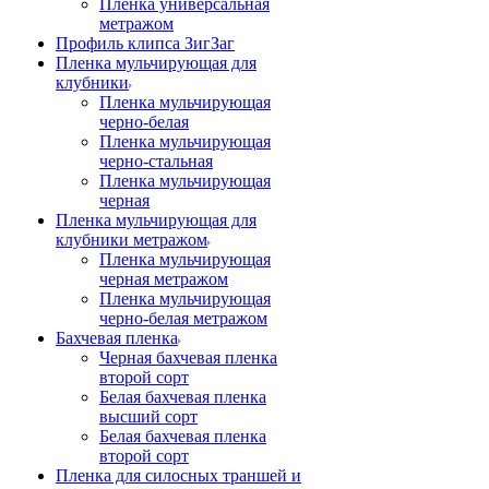
Пленка универсальная
метражом
Профиль клипса ЗигЗаг
Пленка мульчирующая для
клубники
Пленка мульчирующая
черно-белая
Пленка мульчирующая
черно-стальная
Пленка мульчирующая
черная
Пленка мульчирующая для
клубники метражом
Пленка мульчирующая
черная метражом
Пленка мульчирующая
черно-белая метражом
Бахчевая пленка
Черная бахчевая пленка
второй сорт
Белая бахчевая пленка
высший сорт
Белая бахчевая пленка
второй сорт
Пленка для силосных траншей и