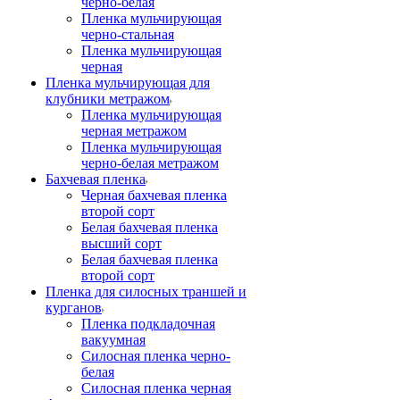
черно-белая
Пленка мульчирующая
черно-стальная
Пленка мульчирующая
черная
Пленка мульчирующая для
клубники метражом
Пленка мульчирующая
черная метражом
Пленка мульчирующая
черно-белая метражом
Бахчевая пленка
Черная бахчевая пленка
второй сорт
Белая бахчевая пленка
высший сорт
Белая бахчевая пленка
второй сорт
Пленка для силосных траншей и
курганов
Пленка подкладочная
вакуумная
Силосная пленка черно-
белая
Силосная пленка черная