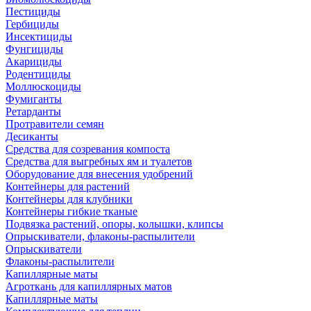
Пестициды
Гербициды
Инсектициды
Фунгициды
Акарициды
Родентициды
Моллюскоциды
Фумиганты
Ретарданты
Протравители семян
Десиканты
Средства для созревания компоста
Средства для выгребных ям и туалетов
Оборудование для внесения удобрений
Контейнеры для растений
Контейнеры для клубники
Контейнеры гибкие тканые
Подвязка растений, опоры, колышки, клипсы
Опрыскиватели, флаконы-распылители
Опрыскиватели
Флаконы-распылители
Капиллярные маты
Агроткань для капиллярных матов
Капиллярные маты