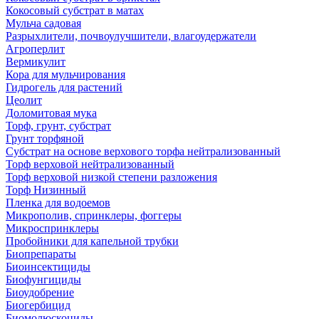
Кокосовый субстрат в матах
Мульча садовая
Разрыхлители, почвоулучшители, влагоудержатели
Агроперлит
Вермикулит
Кора для мульчирования
Гидрогель для растений
Цеолит
Доломитовая мука
Торф, грунт, субстрат
Грунт торфяной
Субстрат на основе верхового торфа нейтрализованный
Торф верховой нейтрализованный
Торф верховой низкой степени разложения
Торф Низинный
Пленка для водоемов
Микрополив, спринклеры, фоггеры
Микроспринклеры
Пробойники для капельной трубки
Биопрепараты
Биоинсектициды
Биофунгициды
Биоудобрение
Биогербицид
Биомолюскоциды