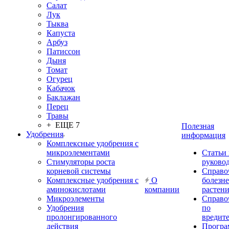
Салат
Лук
Тыква
Капуста
Арбуз
Патиссон
Дыня
Томат
Огурец
Кабачок
Баклажан
Перец
Травы
+ ЕЩЕ 7
Полезная
Удобрения
информация
Комплексные удобрения с
микроэлементами
Статьи
Стимуляторы роста
руково
корневой системы
Справо
Комплексные удобрения с
О
болезн
аминокислотами
компании
растен
Микроэлементы
Справо
Удобрения
по
пролонгированного
вредит
действия
Прогр