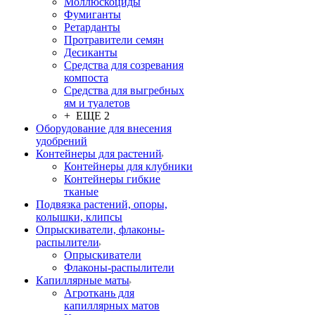
Моллюскоциды
Фумиганты
Ретарданты
Протравители семян
Десиканты
Средства для созревания
компоста
Средства для выгребных
ям и туалетов
+ ЕЩЕ 2
Оборудование для внесения
удобрений
Контейнеры для растений
Контейнеры для клубники
Контейнеры гибкие
тканые
Подвязка растений, опоры,
колышки, клипсы
Опрыскиватели, флаконы-
распылители
Опрыскиватели
Флаконы-распылители
Капиллярные маты
Агроткань для
капиллярных матов