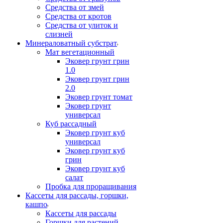
Средства от змей
Средства от кротов
Средства от улиток и
слизней
Минераловатный субстрат
Мат вегетационный
Эковер грунт грин
1.0
Эковер грунт грин
2.0
Эковер грунт томат
Эковер грунт
универсал
Куб рассадный
Эковер грунт куб
универсал
Эковер грунт куб
грин
Эковер грунт куб
салат
Пробка для проращивания
Кассеты для рассады, горшки,
кашпо
Кассеты для рассады
Горшки для растений