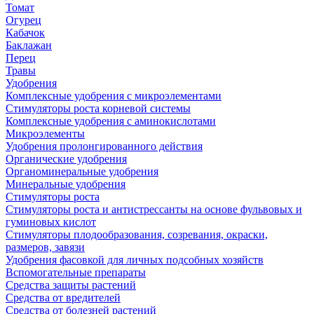
Томат
Огурец
Кабачок
Баклажан
Перец
Травы
Удобрения
Комплексные удобрения с микроэлементами
Стимуляторы роста корневой системы
Комплексные удобрения с аминокислотами
Микроэлементы
Удобрения пролонгированного действия
Органические удобрения
Органоминеральные удобрения
Минеральные удобрения
Стимуляторы роста
Стимуляторы роста и антистрессанты на основе фульвовых и
гуминовых кислот
Стимуляторы плодообразования, созревания, окраски,
размеров, завязи
Удобрения фасовкой для личных подсобных хозяйств
Вспомогательные препараты
Средства защиты растений
Средства от вредителей
Средства от болезней растений