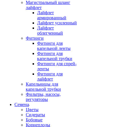
Магистральный шланг
лайфлет
Лайфлет
армированный
Лайфлет усиленный
Лайфлет
облегченный
Фитинги
Фитинги для
капельной ленты
Фитинги для
капельной трубки
Фитинги для спрей-
ленты
Фитинги для
лайфлет
Капельницы для
капельной трубки
Фильтры, насосы,
регуляторы
Семена
Цветы
Сидераты
Бобовые
Корнеплоды