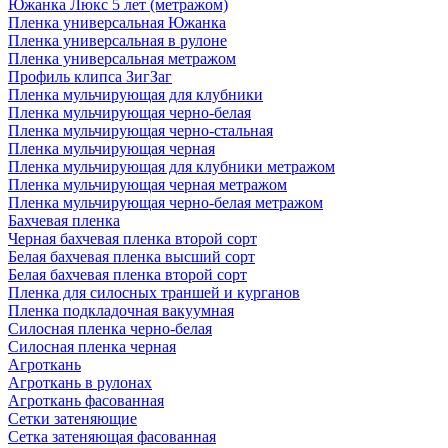
Южанка Люкс 5 лет (метражом)
Пленка универсальная Южанка
Пленка универсальная в рулоне
Пленка универсальная метражом
Профиль клипса ЗигЗаг
Пленка мульчирующая для клубники
Пленка мульчирующая черно-белая
Пленка мульчирующая черно-стальная
Пленка мульчирующая черная
Пленка мульчирующая для клубники метражом
Пленка мульчирующая черная метражом
Пленка мульчирующая черно-белая метражом
Бахчевая пленка
Черная бахчевая пленка второй сорт
Белая бахчевая пленка высший сорт
Белая бахчевая пленка второй сорт
Пленка для силосных траншей и курганов
Пленка подкладочная вакуумная
Силосная пленка черно-белая
Силосная пленка черная
Агроткань
Агроткань в рулонах
Агроткань фасованная
Сетки затеняющие
Сетка затеняющая фасованная