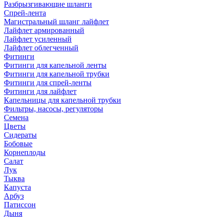
Разбрызгивающие шланги
Спрей-лента
Магистральный шланг лайфлет
Лайфлет армированный
Лайфлет усиленный
Лайфлет облегченный
Фитинги
Фитинги для капельной ленты
Фитинги для капельной трубки
Фитинги для спрей-ленты
Фитинги для лайфлет
Капельницы для капельной трубки
Фильтры, насосы, регуляторы
Семена
Цветы
Сидераты
Бобовые
Корнеплоды
Салат
Лук
Тыква
Капуста
Арбуз
Патиссон
Дыня