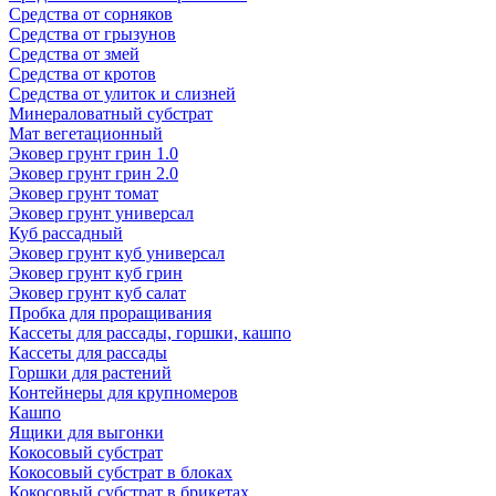
Средства от сорняков
Средства от грызунов
Средства от змей
Средства от кротов
Средства от улиток и слизней
Минераловатный субстрат
Мат вегетационный
Эковер грунт грин 1.0
Эковер грунт грин 2.0
Эковер грунт томат
Эковер грунт универсал
Куб рассадный
Эковер грунт куб универсал
Эковер грунт куб грин
Эковер грунт куб салат
Пробка для проращивания
Кассеты для рассады, горшки, кашпо
Кассеты для рассады
Горшки для растений
Контейнеры для крупномеров
Кашпо
Ящики для выгонки
Кокосовый субстрат
Кокосовый субстрат в блоках
Кокосовый субстрат в брикетах