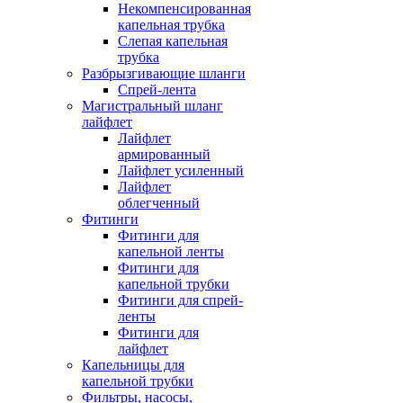
Некомпенсированная
капельная трубка
Слепая капельная
трубка
Разбрызгивающие шланги
Спрей-лента
Магистральный шланг
лайфлет
Лайфлет
армированный
Лайфлет усиленный
Лайфлет
облегченный
Фитинги
Фитинги для
капельной ленты
Фитинги для
капельной трубки
Фитинги для спрей-
ленты
Фитинги для
лайфлет
Капельницы для
капельной трубки
Фильтры, насосы,