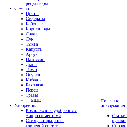
регуляторы
Семена
Цветы
Сидераты
Бобовые
Корнеплоды
Салат
Лук
Тыква
Капуста
Арбуз
Патиссон
Дыня
Томат
Огурец
Кабачок
Баклажан
Перец
Травы
+ ЕЩЕ 7
Полезная
Удобрения
информация
Комплексные удобрения с
микроэлементами
Статьи
Стимуляторы роста
руково
корневой системы
Справо