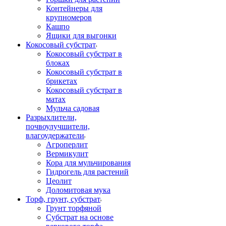
Контейнеры для
крупномеров
Кашпо
Ящики для выгонки
Кокосовый субстрат
Кокосовый субстрат в
блоках
Кокосовый субстрат в
брикетах
Кокосовый субстрат в
матах
Мульча садовая
Разрыхлители,
почвоулучшители,
влагоудержатели
Агроперлит
Вермикулит
Кора для мульчирования
Гидрогель для растений
Цеолит
Доломитовая мука
Торф, грунт, субстрат
Грунт торфяной
Субстрат на основе