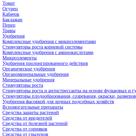
Томат
Огурец
Кабачок
Баклажан
Перец
Травы
Удобрения
Комплексные удобрения с микроэлементами
Стимуляторы роста корневой системы
Комплексные удобрения с аминокислотами
Микроэлементы
Удобрения пролонгированного действия
Органические удобрения
Органоминеральные удобрения
Минеральные удобрения
Стимуляторы роста
Стимуляторы роста и антистрессанты на основе фульвовых и 
Стимуляторы плодообразования, созревания, окраски, размеров,
Удобрения фасовкой для личных подсобных хозяйств
Вспомогательные препараты
Средства защиты растений
Средства от вредителей
Средства от болезней растений
Средства от сорняков
Средства от грызунов