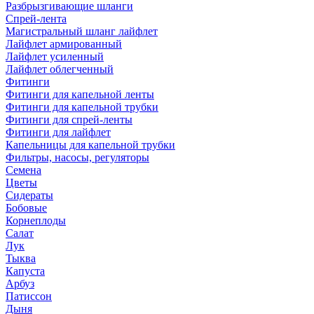
Разбрызгивающие шланги
Спрей-лента
Магистральный шланг лайфлет
Лайфлет армированный
Лайфлет усиленный
Лайфлет облегченный
Фитинги
Фитинги для капельной ленты
Фитинги для капельной трубки
Фитинги для спрей-ленты
Фитинги для лайфлет
Капельницы для капельной трубки
Фильтры, насосы, регуляторы
Семена
Цветы
Сидераты
Бобовые
Корнеплоды
Салат
Лук
Тыква
Капуста
Арбуз
Патиссон
Дыня