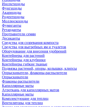
Инсектициды
Фунгициды
Акарициды
Родентициды
Моллюскоциды
Фумиганты
Ретарданты
Протравители семян
Десиканты
Средства для созревания компоста
Средства для выгребных ям и туалетов
Оборудование для внесения удобрений
Контейнеры для растений
Контейнеры для клубники
Контейнеры гибкие тканые
Подвязка растений, опоры, колышки, клипсы
Опрыскиватели, флаконы-распылители
Опрыскиватели
Флаконы-распылители
Капиллярные маты
Агроткань для капиллярных матов
Капиллярные маты
Комплектующие для теплиц
Вентиляторы для теплиц