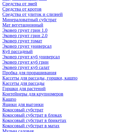
Средства от змей
Средства от кротов
Средства от улиток и слизней
Минераловатный субстрат
Мат вегетационный
Эковер грунт грин 1.0
Эковер грунт грин 2.0
Эковер грунт томат
Эковер грунт универсал
Куб рассадный
Эковер грунт куб универсал
Эковер грунт куб грин
Эковер грунт куб салат
Пробка для проращивания
Кассеты для рассады, горшки, кашпо
Кассеты для рассады
Горшки для растений
Контейнеры для крупномеров
Кашпо
Ящики для выгонки
Кокосовый субстрат
Кокосовый субстрат в блоках
Кокосовый субстрат в брикетах
Кокосовый субстрат в матах
Мульча садовая