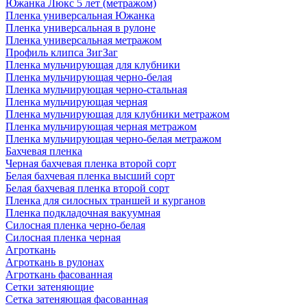
Южанка Люкс 5 лет (метражом)
Пленка универсальная Южанка
Пленка универсальная в рулоне
Пленка универсальная метражом
Профиль клипса ЗигЗаг
Пленка мульчирующая для клубники
Пленка мульчирующая черно-белая
Пленка мульчирующая черно-стальная
Пленка мульчирующая черная
Пленка мульчирующая для клубники метражом
Пленка мульчирующая черная метражом
Пленка мульчирующая черно-белая метражом
Бахчевая пленка
Черная бахчевая пленка второй сорт
Белая бахчевая пленка высший сорт
Белая бахчевая пленка второй сорт
Пленка для силосных траншей и курганов
Пленка подкладочная вакуумная
Силосная пленка черно-белая
Силосная пленка черная
Агроткань
Агроткань в рулонах
Агроткань фасованная
Сетки затеняющие
Сетка затеняющая фасованная