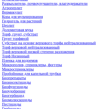
Разрыхлители, почвоулучшители, влагоудержатели
Агроперлит
Вермикулит
Кора для мульчирования
Гидрогель для растений
Цеолит
Доломитовая мука
Торф, грунт, субстрат
Грунт торфяной
Субстрат на основе верхового торфа нейтрализованный
Торф верховой нейтрализованный
Торф верховой низкой степени разложения
Торф Низинный
Пленка для водоемов
Микрополив, спринклеры, фоггеры
Микроспринклеры
Пробойники для капельной трубки
Биопрепараты
Биоинсектициды
Биофунгициды
Биоудобрение
Биогербицид
Биомолюскоциды
Пестициды
Гербициды