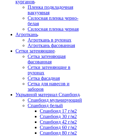
курганов
Пленка подкладочная
вакуумная
Силосная пленка черно-
белая
Силосная пленка черная
Агроткань
Агроткань в рулонах
Агроткань фасованная
Сетки затеняющие
Сетка затеняющая
фасованная
Сетки затеняющие в
рулонах
Сетка фасадная
Сетка для навесов и
заборов
Укрывной материал Спанбонд
Спанбонд мульчирующий
Спанбонд белый
Спанбонд 17 г/м2
Спанбонд 30 г/м2
Спанбонд 42 г/м2
Спанбонд 60 г/м2
Спанбонд 80 г/м2