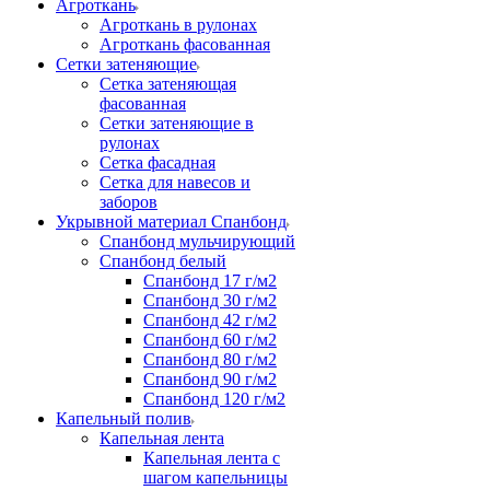
Агроткань
Агроткань в рулонах
Агроткань фасованная
Сетки затеняющие
Сетка затеняющая
фасованная
Сетки затеняющие в
рулонах
Сетка фасадная
Сетка для навесов и
заборов
Укрывной материал Спанбонд
Спанбонд мульчирующий
Спанбонд белый
Спанбонд 17 г/м2
Спанбонд 30 г/м2
Спанбонд 42 г/м2
Спанбонд 60 г/м2
Спанбонд 80 г/м2
Спанбонд 90 г/м2
Спанбонд 120 г/м2
Капельный полив
Капельная лента
Капельная лента с
шагом капельницы