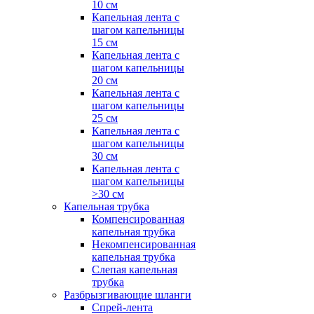
10 см
Капельная лента с
шагом капельницы
15 см
Капельная лента с
шагом капельницы
20 см
Капельная лента с
шагом капельницы
25 см
Капельная лента с
шагом капельницы
30 см
Капельная лента с
шагом капельницы
>30 см
Капельная трубка
Компенсированная
капельная трубка
Некомпенсированная
капельная трубка
Слепая капельная
трубка
Разбрызгивающие шланги
Спрей-лента