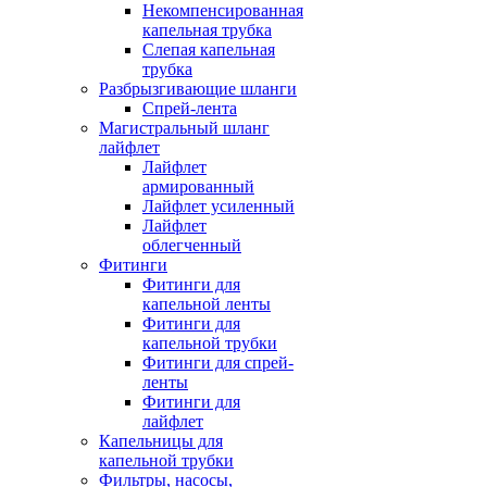
Некомпенсированная
капельная трубка
Слепая капельная
трубка
Разбрызгивающие шланги
Спрей-лента
Магистральный шланг
лайфлет
Лайфлет
армированный
Лайфлет усиленный
Лайфлет
облегченный
Фитинги
Фитинги для
капельной ленты
Фитинги для
капельной трубки
Фитинги для спрей-
ленты
Фитинги для
лайфлет
Капельницы для
капельной трубки
Фильтры, насосы,