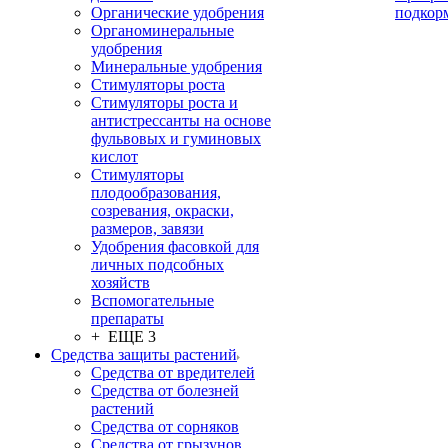
Органические удобрения
подкор
Органоминеральные
удобрения
Минеральные удобрения
Стимуляторы роста
Стимуляторы роста и
антистрессанты на основе
фульвовых и гуминовых
кислот
Стимуляторы
плодообразования,
созревания, окраски,
размеров, завязи
Удобрения фасовкой для
личных подсобных
хозяйств
Вспомогательные
препараты
+ ЕЩЕ 3
Средства защиты растений
Средства от вредителей
Средства от болезней
растений
Средства от сорняков
Средства от грызунов