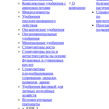
Комплексные удобрения с
О
болезн
аминокислотами
компании
растен
Микроэлементы
Справо
Удобрения
по
пролонгированного
вредит
действия
Прогр
Органические удобрения
подкор
Органоминеральные
удобрения
Минеральные удобрения
Стимуляторы роста
Стимуляторы роста и
антистрессанты на основе
фульвовых и гуминовых
кислот
Стимуляторы
плодообразования,
созревания, окраски,
размеров, завязи
Удобрения фасовкой для
личных подсобных
хозяйств
Вспомогательные
препараты
+ ЕЩЕ 3