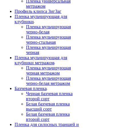
Пленка универсальная
метражом
Профиль клипса ЗигЗаг
Пленка мульчирующая для
клубники
Пленка мульчирующая
черно-белая
Пленка мульчирующая
черно-стальная
Пленка мульчирующая
черная
Пленка мульчирующая для
клубники метражом
Пленка мульчирующая
черная метражом
Пленка мульчирующая
черно-белая метражом
Бахчевая пленка
Черная бахчевая пленка
второй сорт
Белая бахчевая пленка
высший сорт
Белая бахчевая пленка
второй сорт
Пленка для силосных траншей и