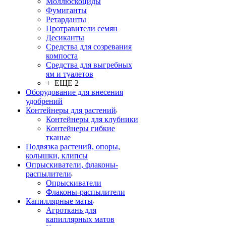
Моллюскоциды
Фумиганты
Ретарданты
Протравители семян
Десиканты
Средства для созревания
компоста
Средства для выгребных
ям и туалетов
+ ЕЩЕ 2
Оборудование для внесения
удобрений
Контейнеры для растений
Контейнеры для клубники
Контейнеры гибкие
тканые
Подвязка растений, опоры,
колышки, клипсы
Опрыскиватели, флаконы-
распылители
Опрыскиватели
Флаконы-распылители
Капиллярные маты
Агроткань для
капиллярных матов