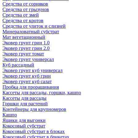
Средства от сорняков
Средства от грызунов
Средства от змей
Средства от кротов
Средства от улиток и слизней
Минераловатный субстрат
Мат вегетационный
Эковер грунт грин 1.0
Эковер грунт грин 2.0
Эковер грунт томат
Эковер грунт универсал
Куб рассадный
Эковер грунт куб универсал
Эковер грунт куб грин
Эковер грунт куб салат
Пробка для проращивания
Кассеты для рассады, горшки, кашпо
Кассеты для рассады
Горшки для растений
Контейнеры для крупномеров
Кашпо
Ящики для выгонки
Кокосовый субстрат
Кокосовый субстрат в блоках
Кокосовый субстрат в брикетах