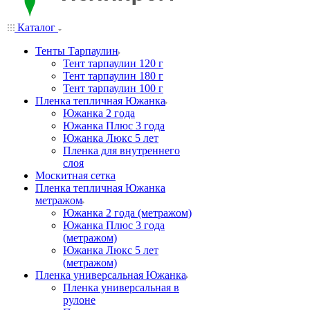
Каталог
Тенты Тарпаулин
Тент тарпаулин 120 г
Тент тарпаулин 180 г
Тент тарпаулин 100 г
Пленка тепличная Южанка
Южанка 2 года
Южанка Плюс 3 года
Южанка Люкс 5 лет
Пленка для внутреннего
слоя
Москитная сетка
Пленка тепличная Южанка
метражом
Южанка 2 года (метражом)
Южанка Плюс 3 года
(метражом)
Южанка Люкс 5 лет
(метражом)
Пленка универсальная Южанка
Пленка универсальная в
рулоне