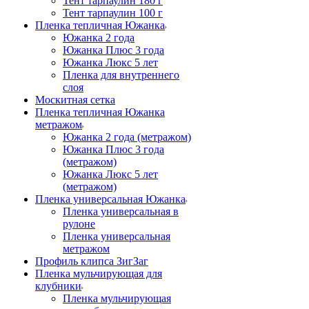
Тент тарпаулин 180 г
Тент тарпаулин 100 г
Пленка тепличная Южанка
Южанка 2 года
Южанка Плюс 3 года
Южанка Люкс 5 лет
Пленка для внутреннего
слоя
Москитная сетка
Пленка тепличная Южанка
метражом
Южанка 2 года (метражом)
Южанка Плюс 3 года
(метражом)
Южанка Люкс 5 лет
(метражом)
Пленка универсальная Южанка
Пленка универсальная в
рулоне
Пленка универсальная
метражом
Профиль клипса ЗигЗаг
Пленка мульчирующая для
клубники
Пленка мульчирующая