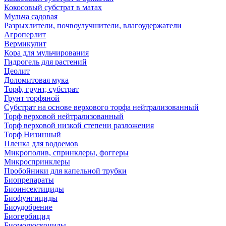
Кокосовый субстрат в матах
Мульча садовая
Разрыхлители, почвоулучшители, влагоудержатели
Агроперлит
Вермикулит
Кора для мульчирования
Гидрогель для растений
Цеолит
Доломитовая мука
Торф, грунт, субстрат
Грунт торфяной
Субстрат на основе верхового торфа нейтрализованный
Торф верховой нейтрализованный
Торф верховой низкой степени разложения
Торф Низинный
Пленка для водоемов
Микрополив, спринклеры, фоггеры
Микроспринклеры
Пробойники для капельной трубки
Биопрепараты
Биоинсектициды
Биофунгициды
Биоудобрение
Биогербицид
Биомолюскоциды