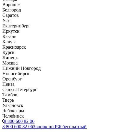
Воронеж
Белгород
Саратов
Уфа
Екатеринбург
Иркутск
Казань
Калуга
Красноярск
Курск
Липецк
Москва
Нижний Новгород
Новосибирск
Оренбург
Пенза
Санкт-Петербург
Тамбов
Тверь
Ульяновск
Чебоксары
Челябинск
8 800 600 82 06
8 800 600 82 06
Звонок по РФ бесплатный