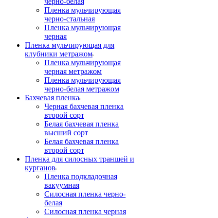
черно-белая
Пленка мульчирующая
черно-стальная
Пленка мульчирующая
черная
Пленка мульчирующая для
клубники метражом
Пленка мульчирующая
черная метражом
Пленка мульчирующая
черно-белая метражом
Бахчевая пленка
Черная бахчевая пленка
второй сорт
Белая бахчевая пленка
высший сорт
Белая бахчевая пленка
второй сорт
Пленка для силосных траншей и
курганов
Пленка подкладочная
вакуумная
Силосная пленка черно-
белая
Силосная пленка черная