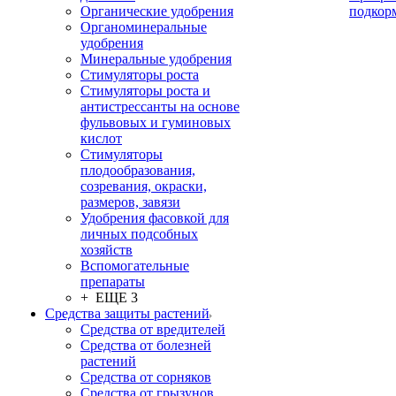
Органические удобрения
подкор
Органоминеральные
удобрения
Минеральные удобрения
Стимуляторы роста
Стимуляторы роста и
антистрессанты на основе
фульвовых и гуминовых
кислот
Стимуляторы
плодообразования,
созревания, окраски,
размеров, завязи
Удобрения фасовкой для
личных подсобных
хозяйств
Вспомогательные
препараты
+ ЕЩЕ 3
Средства защиты растений
Средства от вредителей
Средства от болезней
растений
Средства от сорняков
Средства от грызунов