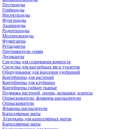
Пестициды
Гербициды
Инсектициды
Фунгициды
Акарициды
Родентициды
Моллюскоциды
Фумиганты
Ретарданты
Протравители семян
Десиканты
Средства для созревания компоста
Средства для выгребных ям и туалетов
Оборудование для внесения удобрений
Контейнеры для растений
Контейнеры для клубники
Контейнеры гибкие тканые
Подвязка растений, опоры, колышки, клипсы
Опрыскиватели, флаконы-распылители
Опрыскиватели
Флаконы-распылители
Капиллярные маты
Агроткань для капиллярных матов
Капиллярные маты