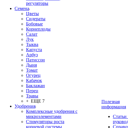
регуляторы
Семена
Цветы
Сидераты
Бобовые
Корнеплоды
Салат
Лук
Тыква
Капуста
Арбуз
Патиссон
Дыня
Томат
Огурец
Кабачок
Баклажан
Перец
Травы
+ ЕЩЕ 7
Полезная
Удобрения
информация
Комплексные удобрения с
микроэлементами
Статьи
Стимуляторы роста
руково
корневой системы
Справо