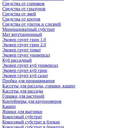
Средства от сорняков
Средства от грызунов
Средства от змей
Средства от кротов
Средства от улиток и слизней
Минераловатный субстрат
Мат вегетационный
Эковер грунт грин 1.0
Эковер грунт грин 2.0
Эковер грунт томат
Эковер грунт универсал
Куб рассадный
Эковер грунт куб универсал
Эковер грунт куб грин
Эковер грунт куб салат
Пробка для проращивания
Кассеты для рассады, горшки, кашпо
Кассеты для рассады
Горшки для растений
Контейнеры для крупномеров
Кашпо
Ящики для выгонки
Кокосовый субстрат
Кокосовый субстрат в блоках
Кокосовый субстрат в брикетах