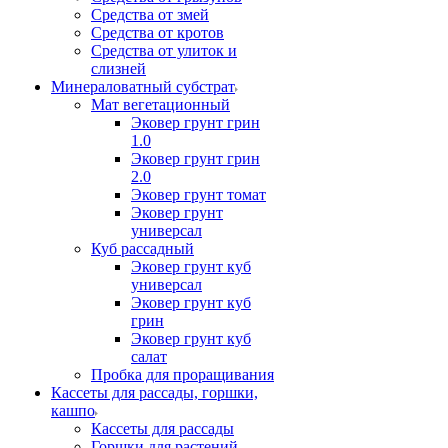
Средства от змей
Средства от кротов
Средства от улиток и
слизней
Минераловатный субстрат
Мат вегетационный
Эковер грунт грин
1.0
Эковер грунт грин
2.0
Эковер грунт томат
Эковер грунт
универсал
Куб рассадный
Эковер грунт куб
универсал
Эковер грунт куб
грин
Эковер грунт куб
салат
Пробка для проращивания
Кассеты для рассады, горшки,
кашпо
Кассеты для рассады
Горшки для растений