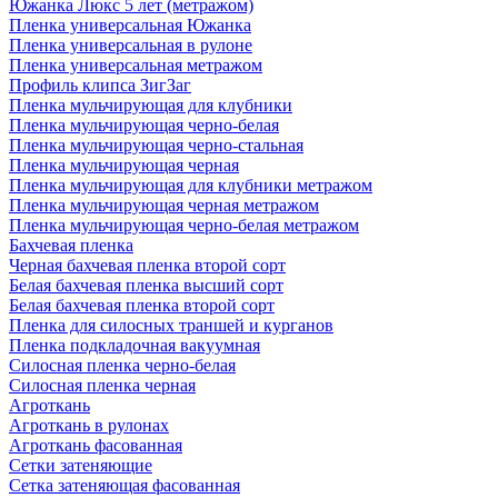
Южанка Люкс 5 лет (метражом)
Пленка универсальная Южанка
Пленка универсальная в рулоне
Пленка универсальная метражом
Профиль клипса ЗигЗаг
Пленка мульчирующая для клубники
Пленка мульчирующая черно-белая
Пленка мульчирующая черно-стальная
Пленка мульчирующая черная
Пленка мульчирующая для клубники метражом
Пленка мульчирующая черная метражом
Пленка мульчирующая черно-белая метражом
Бахчевая пленка
Черная бахчевая пленка второй сорт
Белая бахчевая пленка высший сорт
Белая бахчевая пленка второй сорт
Пленка для силосных траншей и курганов
Пленка подкладочная вакуумная
Силосная пленка черно-белая
Силосная пленка черная
Агроткань
Агроткань в рулонах
Агроткань фасованная
Сетки затеняющие
Сетка затеняющая фасованная