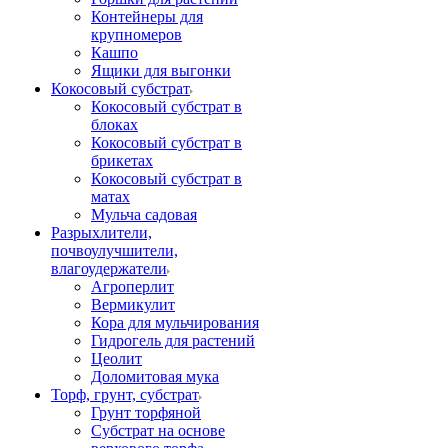
Контейнеры для
крупномеров
Кашпо
Ящики для выгонки
Кокосовый субстрат
Кокосовый субстрат в
блоках
Кокосовый субстрат в
брикетах
Кокосовый субстрат в
матах
Мульча садовая
Разрыхлители,
почвоулучшители,
влагоудержатели
Агроперлит
Вермикулит
Кора для мульчирования
Гидрогель для растений
Цеолит
Доломитовая мука
Торф, грунт, субстрат
Грунт торфяной
Субстрат на основе