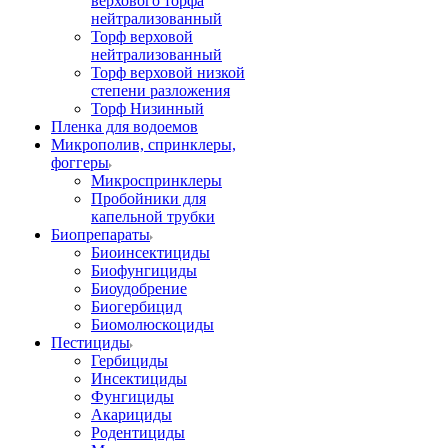
верхового торфа
нейтрализованный
Торф верховой
нейтрализованный
Торф верховой низкой
степени разложения
Торф Низинный
Пленка для водоемов
Микрополив, спринклеры,
фоггеры
Микроспринклеры
Пробойники для
капельной трубки
Биопрепараты
Биоинсектициды
Биофунгициды
Биоудобрение
Биогербицид
Биомолюскоциды
Пестициды
Гербициды
Инсектициды
Фунгициды
Акарициды
Родентициды