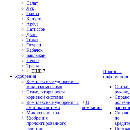
Салат
Лук
Тыква
Капуста
Арбуз
Патиссон
Дыня
Томат
Огурец
Кабачок
Баклажан
Перец
Травы
+ ЕЩЕ 7
Полезная
Удобрения
информация
Комплексные удобрения с
микроэлементами
Статьи
Стимуляторы роста
руково
корневой системы
Справо
Комплексные удобрения с
О
болезн
аминокислотами
компании
растен
Микроэлементы
Справо
Удобрения
по
пролонгированного
вредит
действия
Прогр