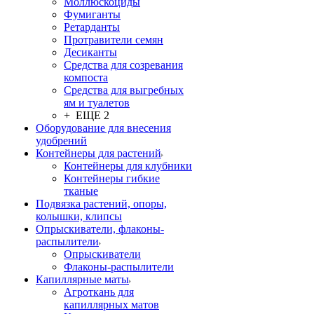
Моллюскоциды
Фумиганты
Ретарданты
Протравители семян
Десиканты
Средства для созревания
компоста
Средства для выгребных
ям и туалетов
+ ЕЩЕ 2
Оборудование для внесения
удобрений
Контейнеры для растений
Контейнеры для клубники
Контейнеры гибкие
тканые
Подвязка растений, опоры,
колышки, клипсы
Опрыскиватели, флаконы-
распылители
Опрыскиватели
Флаконы-распылители
Капиллярные маты
Агроткань для
капиллярных матов