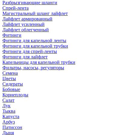
Разбрызгивающие шланги
Спрей-лента
Магистральный шланг лайфлет
Лайфлет армированный
Лайфлет усиленный
Лайфлет облегченный
Фитинги
Фитинги для капельной ленты
Фитинги для капельной трубки
Фитинги для спрей-ленты
Фитинги для лайфлет
Капельницы для капельной трубки
Фильтры, насосы, регуляторы
Семена
Цветы
Сидераты
Бобовые
Корнеплоды
Салат
Лук
Тыква
Капуста
Арбуз
Патиссон
Дыня