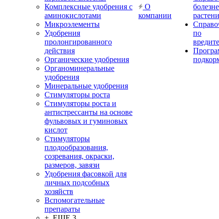
Комплексные удобрения с
О
болезн
аминокислотами
компании
растен
Микроэлементы
Справо
Удобрения
по
пролонгированного
вредит
действия
Прогр
Органические удобрения
подкор
Органоминеральные
удобрения
Минеральные удобрения
Стимуляторы роста
Стимуляторы роста и
антистрессанты на основе
фульвовых и гуминовых
кислот
Стимуляторы
плодообразования,
созревания, окраски,
размеров, завязи
Удобрения фасовкой для
личных подсобных
хозяйств
Вспомогательные
препараты
+ ЕЩЕ 3