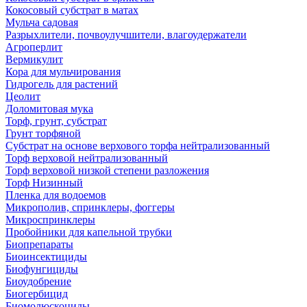
Кокосовый субстрат в матах
Мульча садовая
Разрыхлители, почвоулучшители, влагоудержатели
Агроперлит
Вермикулит
Кора для мульчирования
Гидрогель для растений
Цеолит
Доломитовая мука
Торф, грунт, субстрат
Грунт торфяной
Субстрат на основе верхового торфа нейтрализованный
Торф верховой нейтрализованный
Торф верховой низкой степени разложения
Торф Низинный
Пленка для водоемов
Микрополив, спринклеры, фоггеры
Микроспринклеры
Пробойники для капельной трубки
Биопрепараты
Биоинсектициды
Биофунгициды
Биоудобрение
Биогербицид
Биомолюскоциды