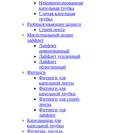
Некомпенсированная
капельная трубка
Слепая капельная
трубка
Разбрызгивающие шланги
Спрей-лента
Магистральный шланг
лайфлет
Лайфлет
армированный
Лайфлет усиленный
Лайфлет
облегченный
Фитинги
Фитинги для
капельной ленты
Фитинги для
капельной трубки
Фитинги для спрей-
ленты
Фитинги для
лайфлет
Капельницы для
капельной трубки
Фильтры, насосы,