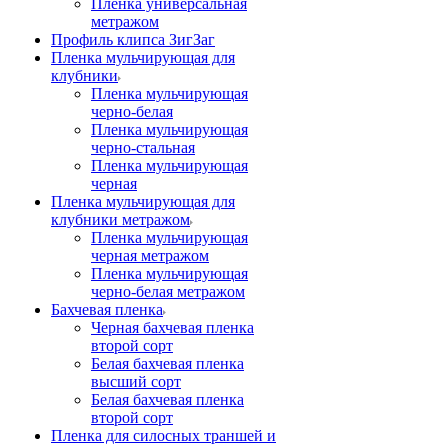
Пленка универсальная
метражом
Профиль клипса ЗигЗаг
Пленка мульчирующая для
клубники
Пленка мульчирующая
черно-белая
Пленка мульчирующая
черно-стальная
Пленка мульчирующая
черная
Пленка мульчирующая для
клубники метражом
Пленка мульчирующая
черная метражом
Пленка мульчирующая
черно-белая метражом
Бахчевая пленка
Черная бахчевая пленка
второй сорт
Белая бахчевая пленка
высший сорт
Белая бахчевая пленка
второй сорт
Пленка для силосных траншей и