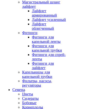
Магистральный шланг
лайфлет
Лайфлет
армированный
Лайфлет усиленный
Лайфлет
облегченный
Фитинги
Фитинги для
капельной ленты
Фитинги для
капельной трубки
Фитинги для спрей-
ленты
Фитинги для
лайфлет
Капельницы для
капельной трубки
Фильтры, насосы,
регуляторы
Семена
Цветы
Сидераты
Бобовые
Корнеплоды