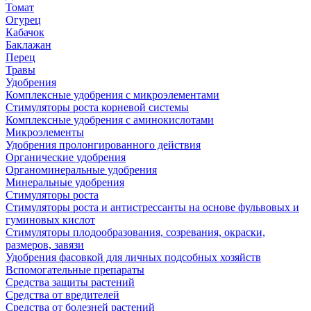
Томат
Огурец
Кабачок
Баклажан
Перец
Травы
Удобрения
Комплексные удобрения с микроэлементами
Стимуляторы роста корневой системы
Комплексные удобрения с аминокислотами
Микроэлементы
Удобрения пролонгированного действия
Органические удобрения
Органоминеральные удобрения
Минеральные удобрения
Стимуляторы роста
Стимуляторы роста и антистрессанты на основе фульвовых и
гуминовых кислот
Стимуляторы плодообразования, созревания, окраски,
размеров, завязи
Удобрения фасовкой для личных подсобных хозяйств
Вспомогательные препараты
Средства защиты растений
Средства от вредителей
Средства от болезней растений