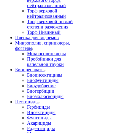
верхового торфа
нейтрализованный
Торф верховой
нейтрализованный
Торф верховой низкой
степени разложения
Торф Низинный
Пленка для водоемов
Микрополив, спринклеры,
фоггеры
Микроспринклеры
Пробойники для
капельной трубки
Биопрепараты
Биоинсектициды
Биофунгициды
Биоудобрение
Биогербицид
Биомолюскоциды
Пестициды
Гербициды
Инсектициды
Фунгициды
Акарициды
Родентициды