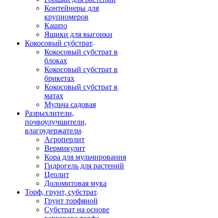
Контейнеры для
крупномеров
Кашпо
Ящики для выгонки
Кокосовый субстрат
Кокосовый субстрат в
блоках
Кокосовый субстрат в
брикетах
Кокосовый субстрат в
матах
Мульча садовая
Разрыхлители,
почвоулучшители,
влагоудержатели
Агроперлит
Вермикулит
Кора для мульчирования
Гидрогель для растений
Цеолит
Доломитовая мука
Торф, грунт, субстрат
Грунт торфяной
Субстрат на основе