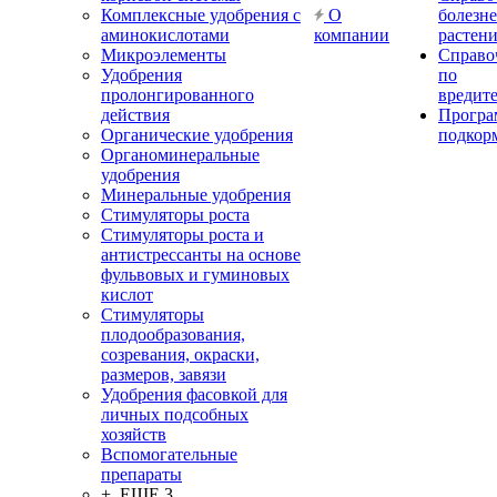
Комплексные удобрения с
О
болезн
аминокислотами
компании
растен
Микроэлементы
Справо
Удобрения
по
пролонгированного
вредит
действия
Прогр
Органические удобрения
подкор
Органоминеральные
удобрения
Минеральные удобрения
Стимуляторы роста
Стимуляторы роста и
антистрессанты на основе
фульвовых и гуминовых
кислот
Стимуляторы
плодообразования,
созревания, окраски,
размеров, завязи
Удобрения фасовкой для
личных подсобных
хозяйств
Вспомогательные
препараты
+ ЕЩЕ 3