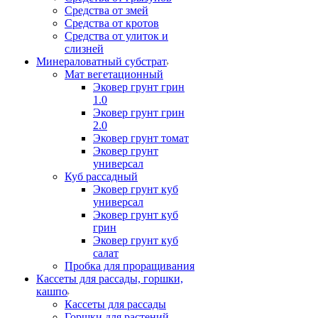
Средства от змей
Средства от кротов
Средства от улиток и
слизней
Минераловатный субстрат
Мат вегетационный
Эковер грунт грин
1.0
Эковер грунт грин
2.0
Эковер грунт томат
Эковер грунт
универсал
Куб рассадный
Эковер грунт куб
универсал
Эковер грунт куб
грин
Эковер грунт куб
салат
Пробка для проращивания
Кассеты для рассады, горшки,
кашпо
Кассеты для рассады
Горшки для растений