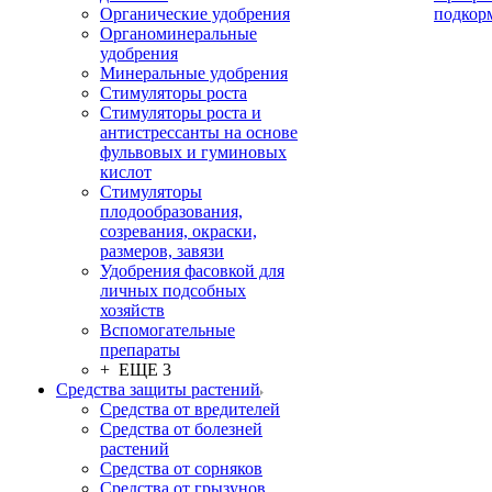
Органические удобрения
подкор
Органоминеральные
удобрения
Минеральные удобрения
Стимуляторы роста
Стимуляторы роста и
антистрессанты на основе
фульвовых и гуминовых
кислот
Стимуляторы
плодообразования,
созревания, окраски,
размеров, завязи
Удобрения фасовкой для
личных подсобных
хозяйств
Вспомогательные
препараты
+ ЕЩЕ 3
Средства защиты растений
Средства от вредителей
Средства от болезней
растений
Средства от сорняков
Средства от грызунов