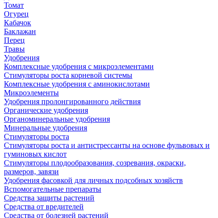
Томат
Огурец
Кабачок
Баклажан
Перец
Травы
Удобрения
Комплексные удобрения с микроэлементами
Стимуляторы роста корневой системы
Комплексные удобрения с аминокислотами
Микроэлементы
Удобрения пролонгированного действия
Органические удобрения
Органоминеральные удобрения
Минеральные удобрения
Стимуляторы роста
Стимуляторы роста и антистрессанты на основе фульвовых и
гуминовых кислот
Стимуляторы плодообразования, созревания, окраски,
размеров, завязи
Удобрения фасовкой для личных подсобных хозяйств
Вспомогательные препараты
Средства защиты растений
Средства от вредителей
Средства от болезней растений