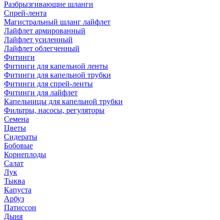
Разбрызгивающие шланги
Спрей-лента
Магистральный шланг лайфлет
Лайфлет армированный
Лайфлет усиленный
Лайфлет облегченный
Фитинги
Фитинги для капельной ленты
Фитинги для капельной трубки
Фитинги для спрей-ленты
Фитинги для лайфлет
Капельницы для капельной трубки
Фильтры, насосы, регуляторы
Семена
Цветы
Сидераты
Бобовые
Корнеплоды
Салат
Лук
Тыква
Капуста
Арбуз
Патиссон
Дыня