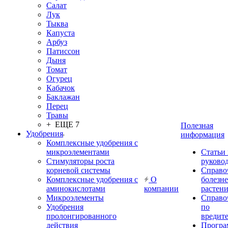
Салат
Лук
Тыква
Капуста
Арбуз
Патиссон
Дыня
Томат
Огурец
Кабачок
Баклажан
Перец
Травы
+ ЕЩЕ 7
Полезная
Удобрения
информация
Комплексные удобрения с
микроэлементами
Статьи
Стимуляторы роста
руково
корневой системы
Справо
Комплексные удобрения с
О
болезн
аминокислотами
компании
растен
Микроэлементы
Справо
Удобрения
по
пролонгированного
вредит
действия
Прогр