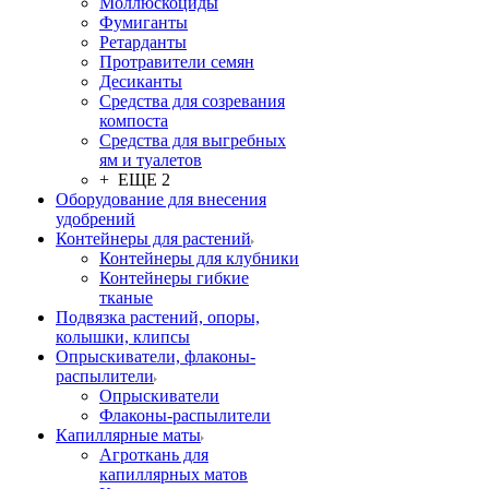
Моллюскоциды
Фумиганты
Ретарданты
Протравители семян
Десиканты
Средства для созревания
компоста
Средства для выгребных
ям и туалетов
+ ЕЩЕ 2
Оборудование для внесения
удобрений
Контейнеры для растений
Контейнеры для клубники
Контейнеры гибкие
тканые
Подвязка растений, опоры,
колышки, клипсы
Опрыскиватели, флаконы-
распылители
Опрыскиватели
Флаконы-распылители
Капиллярные маты
Агроткань для
капиллярных матов