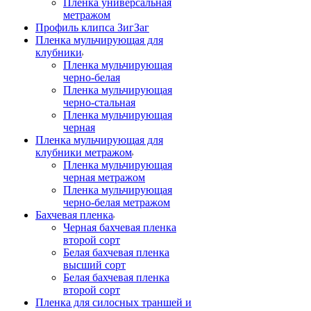
Пленка универсальная
метражом
Профиль клипса ЗигЗаг
Пленка мульчирующая для
клубники
Пленка мульчирующая
черно-белая
Пленка мульчирующая
черно-стальная
Пленка мульчирующая
черная
Пленка мульчирующая для
клубники метражом
Пленка мульчирующая
черная метражом
Пленка мульчирующая
черно-белая метражом
Бахчевая пленка
Черная бахчевая пленка
второй сорт
Белая бахчевая пленка
высший сорт
Белая бахчевая пленка
второй сорт
Пленка для силосных траншей и