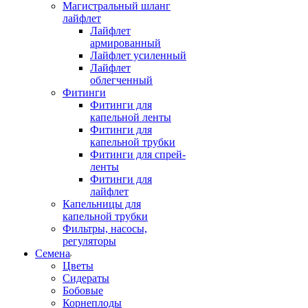
Магистральный шланг
лайфлет
Лайфлет
армированный
Лайфлет усиленный
Лайфлет
облегченный
Фитинги
Фитинги для
капельной ленты
Фитинги для
капельной трубки
Фитинги для спрей-
ленты
Фитинги для
лайфлет
Капельницы для
капельной трубки
Фильтры, насосы,
регуляторы
Семена
Цветы
Сидераты
Бобовые
Корнеплоды