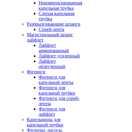
Некомпенсированная
капельная трубка
Слепая капельная
трубка
Разбрызгивающие шланги
Спрей-лента
Магистральный шланг
лайфлет
Лайфлет
армированный
Лайфлет усиленный
Лайфлет
облегченный
Фитинги
Фитинги для
капельной ленты
Фитинги для
капельной трубки
Фитинги для спрей-
ленты
Фитинги для
лайфлет
Капельницы для
капельной трубки
Фильтры, насосы,