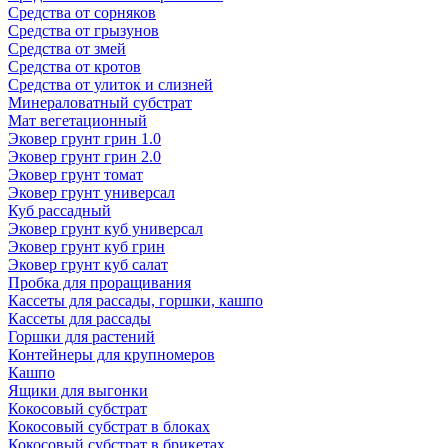
Средства от сорняков
Средства от грызунов
Средства от змей
Средства от кротов
Средства от улиток и слизней
Минераловатный субстрат
Мат вегетационный
Эковер грунт грин 1.0
Эковер грунт грин 2.0
Эковер грунт томат
Эковер грунт универсал
Куб рассадный
Эковер грунт куб универсал
Эковер грунт куб грин
Эковер грунт куб салат
Пробка для проращивания
Кассеты для рассады, горшки, кашпо
Кассеты для рассады
Горшки для растений
Контейнеры для крупномеров
Кашпо
Ящики для выгонки
Кокосовый субстрат
Кокосовый субстрат в блоках
Кокосовый субстрат в брикетах