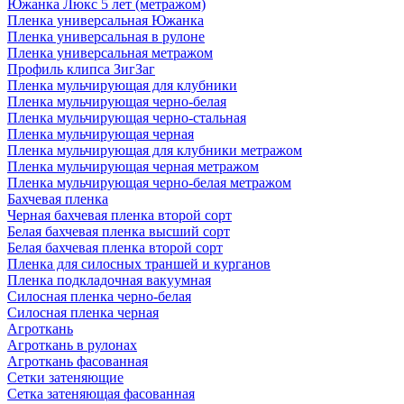
Южанка Люкс 5 лет (метражом)
Пленка универсальная Южанка
Пленка универсальная в рулоне
Пленка универсальная метражом
Профиль клипса ЗигЗаг
Пленка мульчирующая для клубники
Пленка мульчирующая черно-белая
Пленка мульчирующая черно-стальная
Пленка мульчирующая черная
Пленка мульчирующая для клубники метражом
Пленка мульчирующая черная метражом
Пленка мульчирующая черно-белая метражом
Бахчевая пленка
Черная бахчевая пленка второй сорт
Белая бахчевая пленка высший сорт
Белая бахчевая пленка второй сорт
Пленка для силосных траншей и курганов
Пленка подкладочная вакуумная
Силосная пленка черно-белая
Силосная пленка черная
Агроткань
Агроткань в рулонах
Агроткань фасованная
Сетки затеняющие
Сетка затеняющая фасованная