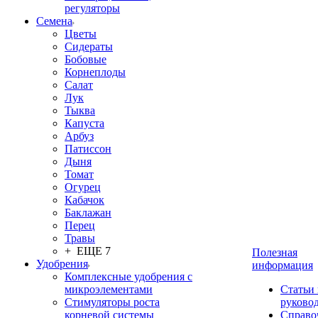
регуляторы
Семена
Цветы
Сидераты
Бобовые
Корнеплоды
Салат
Лук
Тыква
Капуста
Арбуз
Патиссон
Дыня
Томат
Огурец
Кабачок
Баклажан
Перец
Травы
+ ЕЩЕ 7
Полезная
Удобрения
информация
Комплексные удобрения с
микроэлементами
Статьи
Стимуляторы роста
руково
корневой системы
Справо