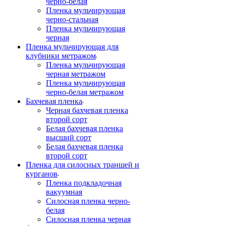
черно-белая
Пленка мульчирующая
черно-стальная
Пленка мульчирующая
черная
Пленка мульчирующая для
клубники метражом
Пленка мульчирующая
черная метражом
Пленка мульчирующая
черно-белая метражом
Бахчевая пленка
Черная бахчевая пленка
второй сорт
Белая бахчевая пленка
высший сорт
Белая бахчевая пленка
второй сорт
Пленка для силосных траншей и
курганов
Пленка подкладочная
вакуумная
Силосная пленка черно-
белая
Силосная пленка черная