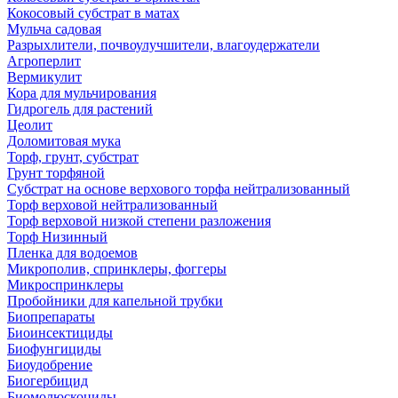
Кокосовый субстрат в матах
Мульча садовая
Разрыхлители, почвоулучшители, влагоудержатели
Агроперлит
Вермикулит
Кора для мульчирования
Гидрогель для растений
Цеолит
Доломитовая мука
Торф, грунт, субстрат
Грунт торфяной
Субстрат на основе верхового торфа нейтрализованный
Торф верховой нейтрализованный
Торф верховой низкой степени разложения
Торф Низинный
Пленка для водоемов
Микрополив, спринклеры, фоггеры
Микроспринклеры
Пробойники для капельной трубки
Биопрепараты
Биоинсектициды
Биофунгициды
Биоудобрение
Биогербицид
Биомолюскоциды