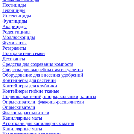
Пестициды
Гербициды
Инсектициды
Фунгициды
Акарициды
Родентициды
Моллюскоциды
Фумиганты
Ретарданты
Протравители семян
Десиканты
Средства для созревания компоста
Средства для выгребных ям и туалетов
Оборудование для внесения удобрений
Контейнеры для растений
Контейнеры для клубники
Контейнеры гибкие тканые
Подвязка растений, опоры, колышки, клипсы
Опрыскиватели, флаконы-распылители
Опрыскиватели
Флаконы-распылители
Капиллярные маты
Агроткань для капиллярных матов
Капиллярные маты