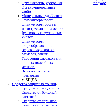
Органические удобрения
подкор
Органоминеральные
удобрения
Минеральные удобрения
Стимуляторы роста
Стимуляторы роста и
антистрессанты на основе
фульвовых и гуминовых
кислот
Стимуляторы
плодообразования,
созревания, окраски,
размеров, завязи
Удобрения фасовкой для
личных подсобных
хозяйств
Вспомогательные
препараты
+ ЕЩЕ 3
Средства защиты растений
Средства от вредителей
Средства от болезней
растений
Средства от сорняков
Средства от грызунов