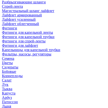
Разбрызгивающие шланги
Спрей-лента
Магистральный шланг лайфлет
Лайфлет армированный
Лайфлет усиленный
Лайфлет облегченный
Фитинги
Фитинги для капельной ленты
Фитинги для капельной трубки
Фитинги для спрей-ленты
Фитинги для лайфлет
Капельницы для капельной трубки
Фильтры, насосы, регуляторы
Семена
Цветы
Сидераты
Бобовые
Корнеплоды
Салат
Лук
Тыква
Капуста
Арбуз
Патиссон
Дыня