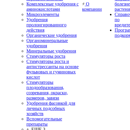
Комплексные удобрения с
О
болезн
аминокислотами
компании
растен
Микроэлементы
Справо
Удобрения
по
пролонгированного
вредит
действия
Прогр
Органические удобрения
подкор
Органоминеральные
удобрения
Минеральные удобрения
Стимуляторы роста
Стимуляторы роста и
антистрессанты на основе
фульвовых и гуминовых
кислот
Стимуляторы
плодообразования,
созревания, окраски,
размеров, завязи
Удобрения фасовкой для
личных подсобных
хозяйств
Вспомогательные
препараты
+ ЕЩЕ 3