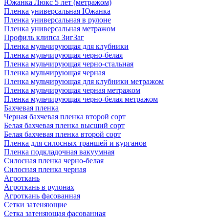
Южанка Люкс 5 лет (метражом)
Пленка универсальная Южанка
Пленка универсальная в рулоне
Пленка универсальная метражом
Профиль клипса ЗигЗаг
Пленка мульчирующая для клубники
Пленка мульчирующая черно-белая
Пленка мульчирующая черно-стальная
Пленка мульчирующая черная
Пленка мульчирующая для клубники метражом
Пленка мульчирующая черная метражом
Пленка мульчирующая черно-белая метражом
Бахчевая пленка
Черная бахчевая пленка второй сорт
Белая бахчевая пленка высший сорт
Белая бахчевая пленка второй сорт
Пленка для силосных траншей и курганов
Пленка подкладочная вакуумная
Силосная пленка черно-белая
Силосная пленка черная
Агроткань
Агроткань в рулонах
Агроткань фасованная
Сетки затеняющие
Сетка затеняющая фасованная