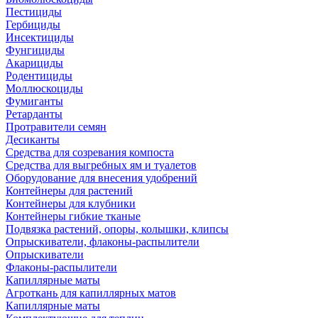
Пестициды
Гербициды
Инсектициды
Фунгициды
Акарициды
Родентициды
Моллюскоциды
Фумиганты
Ретарданты
Протравители семян
Десиканты
Средства для созревания компоста
Средства для выгребных ям и туалетов
Оборудование для внесения удобрений
Контейнеры для растений
Контейнеры для клубники
Контейнеры гибкие тканые
Подвязка растений, опоры, колышки, клипсы
Опрыскиватели, флаконы-распылители
Опрыскиватели
Флаконы-распылители
Капиллярные маты
Агроткань для капиллярных матов
Капиллярные маты