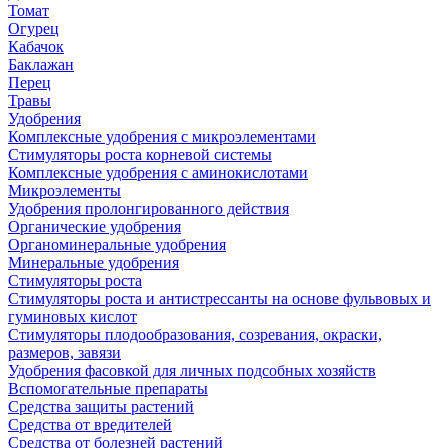
Томат
Огурец
Кабачок
Баклажан
Перец
Травы
Удобрения
Комплексные удобрения с микроэлементами
Стимуляторы роста корневой системы
Комплексные удобрения с аминокислотами
Микроэлементы
Удобрения пролонгированного действия
Органические удобрения
Органоминеральные удобрения
Минеральные удобрения
Стимуляторы роста
Стимуляторы роста и антистрессанты на основе фульвовых и
гуминовых кислот
Стимуляторы плодообразования, созревания, окраски,
размеров, завязи
Удобрения фасовкой для личных подсобных хозяйств
Вспомогательные препараты
Средства защиты растений
Средства от вредителей
Средства от болезней растений