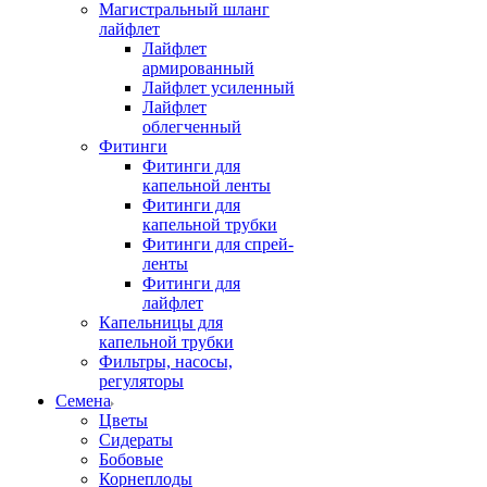
Магистральный шланг
лайфлет
Лайфлет
армированный
Лайфлет усиленный
Лайфлет
облегченный
Фитинги
Фитинги для
капельной ленты
Фитинги для
капельной трубки
Фитинги для спрей-
ленты
Фитинги для
лайфлет
Капельницы для
капельной трубки
Фильтры, насосы,
регуляторы
Семена
Цветы
Сидераты
Бобовые
Корнеплоды