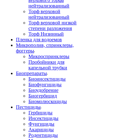
верхового торфа
нейтрализованный
Торф верховой
нейтрализованный
Торф верховой низкой
степени разложения
Торф Низинный
Пленка для водоемов
Микрополив, спринклеры,
фоггеры
Микроспринклеры
Пробойники для
капельной трубки
Биопрепараты
Биоинсектициды
Биофунгициды
Биоудобрение
Биогербицид
Биомолюскоциды
Пестициды
Гербициды
Инсектициды
Фунгициды
Акарициды
Родентициды