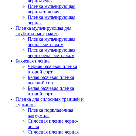
черно-белая
Пленка мульчирующая
черно-стальная
Пленка мульчирующая
черная
Пленка мульчирующая для
клубники метражом
Пленка мульчирующая
черная метражом
Пленка мульчирующая
черно-белая метражом
Бахчевая пленка
Черная бахчевая пленка
второй сорт
Белая бахчевая пленка
высший сорт
Белая бахчевая пленка
второй сорт
Пленка для силосных траншей и
курганов
Пленка подкладочная
вакуумная
Силосная пленка черно-
белая
Силосная пленка черная