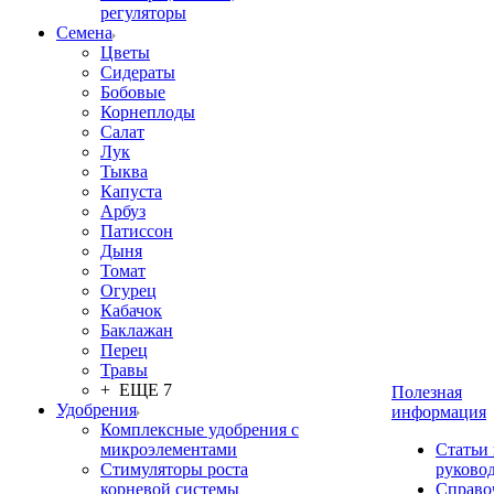
регуляторы
Семена
Цветы
Сидераты
Бобовые
Корнеплоды
Салат
Лук
Тыква
Капуста
Арбуз
Патиссон
Дыня
Томат
Огурец
Кабачок
Баклажан
Перец
Травы
+ ЕЩЕ 7
Полезная
Удобрения
информация
Комплексные удобрения с
микроэлементами
Статьи
Стимуляторы роста
руково
корневой системы
Справо