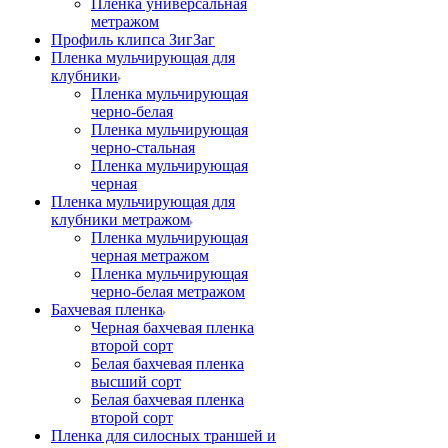
Пленка универсальная
метражом
Профиль клипса ЗигЗаг
Пленка мульчирующая для
клубники
Пленка мульчирующая
черно-белая
Пленка мульчирующая
черно-стальная
Пленка мульчирующая
черная
Пленка мульчирующая для
клубники метражом
Пленка мульчирующая
черная метражом
Пленка мульчирующая
черно-белая метражом
Бахчевая пленка
Черная бахчевая пленка
второй сорт
Белая бахчевая пленка
высший сорт
Белая бахчевая пленка
второй сорт
Пленка для силосных траншей и