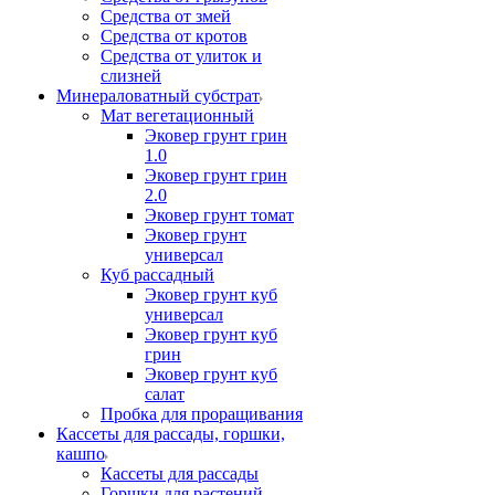
Средства от змей
Средства от кротов
Средства от улиток и
слизней
Минераловатный субстрат
Мат вегетационный
Эковер грунт грин
1.0
Эковер грунт грин
2.0
Эковер грунт томат
Эковер грунт
универсал
Куб рассадный
Эковер грунт куб
универсал
Эковер грунт куб
грин
Эковер грунт куб
салат
Пробка для проращивания
Кассеты для рассады, горшки,
кашпо
Кассеты для рассады
Горшки для растений