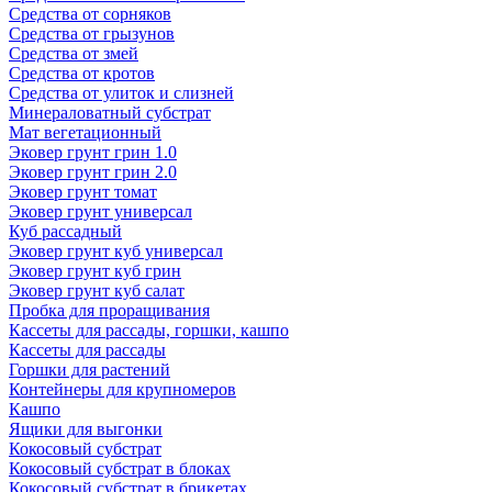
Средства от сорняков
Средства от грызунов
Средства от змей
Средства от кротов
Средства от улиток и слизней
Минераловатный субстрат
Мат вегетационный
Эковер грунт грин 1.0
Эковер грунт грин 2.0
Эковер грунт томат
Эковер грунт универсал
Куб рассадный
Эковер грунт куб универсал
Эковер грунт куб грин
Эковер грунт куб салат
Пробка для проращивания
Кассеты для рассады, горшки, кашпо
Кассеты для рассады
Горшки для растений
Контейнеры для крупномеров
Кашпо
Ящики для выгонки
Кокосовый субстрат
Кокосовый субстрат в блоках
Кокосовый субстрат в брикетах