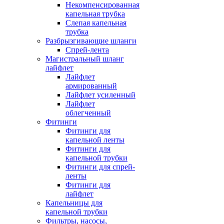
Некомпенсированная
капельная трубка
Слепая капельная
трубка
Разбрызгивающие шланги
Спрей-лента
Магистральный шланг
лайфлет
Лайфлет
армированный
Лайфлет усиленный
Лайфлет
облегченный
Фитинги
Фитинги для
капельной ленты
Фитинги для
капельной трубки
Фитинги для спрей-
ленты
Фитинги для
лайфлет
Капельницы для
капельной трубки
Фильтры, насосы,