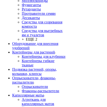
Моллюскоциды
Фумиганты
Ретарданты
Протравители семян
Десиканты
Средства для созревания
компоста
Средства для выгребных
ям и туалетов
+ ЕЩЕ 2
Оборудование для внесения
удобрений
Контейнеры для растений
Контейнеры для клубники
Контейнеры гибкие
тканые
Подвязка растений, опоры,
колышки, клипсы
Опрыскиватели, флаконы-
распылители
Опрыскиватели
Флаконы-распылители
Капиллярные маты
Агроткань для
капиллярных матов