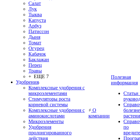
Салат
Лук
Тыква
Капуста
Арбуз
Патиссон
Дыня
Томат
Огурец
Кабачок
Баклажан
Перец
Травы
+ ЕЩЕ 7
Полезная
Удобрения
информация
Комплексные удобрения с
микроэлементами
Статьи
Стимуляторы роста
руково
корневой системы
Справо
Комплексные удобрения с
О
болезн
аминокислотами
компании
растен
Микроэлементы
Справо
Удобрения
по
пролонгированного
вредит
действия
Прогр