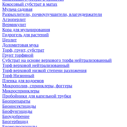
Кокосовый субстрат в матах
Мульча садовая
Разрыхлители, почвоулучшители, влагоудержатели
Агроперлит
Вермикулит
Кора для мульчирования
Гидрогель для растений
Цеолит
Доломитовая мука
Торф, грунт, субстрат
Грунт торфяной
Субстрат на основе верхового торфа нейтрализованный
Торф верховой нейтрализованный
Торф верховой низкой степени разложения
Торф Низинный
Пленка для водоемов
Микрополив, спринклеры, фоггеры
Микроспринклеры
Пробойники для капельной трубки
Биопрепараты
Биоинсектициды
Биофунгициды
Биоудобрение
Биогербицид
Биомолюскоциды