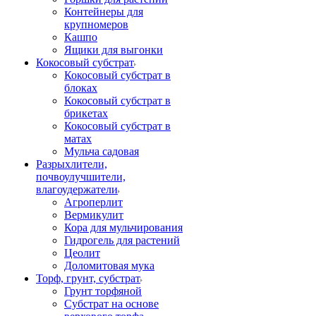
Контейнеры для
крупномеров
Кашпо
Ящики для выгонки
Кокосовый субстрат
Кокосовый субстрат в
блоках
Кокосовый субстрат в
брикетах
Кокосовый субстрат в
матах
Мульча садовая
Разрыхлители,
почвоулучшители,
влагоудержатели
Агроперлит
Вермикулит
Кора для мульчирования
Гидрогель для растений
Цеолит
Доломитовая мука
Торф, грунт, субстрат
Грунт торфяной
Субстрат на основе