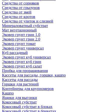
Средства от сорняков
Средства от грызунов
Средства от змей
Средства от кротов
Средства от улиток и слизней
Минераловатный субстрат
Мат вегетационный
Эковер грунт грин 1.0
Эковер грунт грин 2.0
Эковер грунт томат
Эковер грунт универсал
Куб рассадный
Эковер грунт куб универсал
Эковер грунт куб грин
Эковер грунт куб салат
Пробка для проращивания
Кассеты для рассады, горшки, кашпо
Кассеты для рассады
Горшки для растений
Контейнеры для крупномеров
Кашпо
Ящики для выгонки
Кокосовый субстрат
Кокосовый субстрат в блоках
Кокосовый субстрат в брикетах