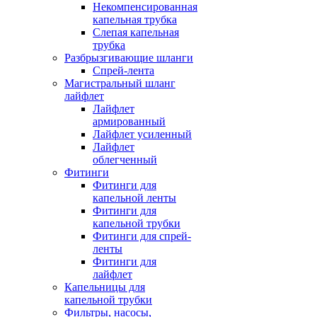
Некомпенсированная
капельная трубка
Слепая капельная
трубка
Разбрызгивающие шланги
Спрей-лента
Магистральный шланг
лайфлет
Лайфлет
армированный
Лайфлет усиленный
Лайфлет
облегченный
Фитинги
Фитинги для
капельной ленты
Фитинги для
капельной трубки
Фитинги для спрей-
ленты
Фитинги для
лайфлет
Капельницы для
капельной трубки
Фильтры, насосы,