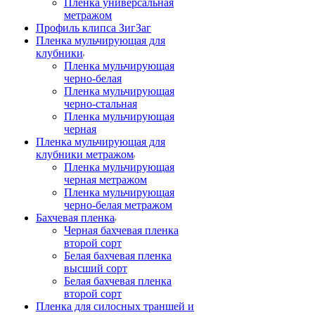
Пленка универсальная
метражом
Профиль клипса ЗигЗаг
Пленка мульчирующая для
клубники
Пленка мульчирующая
черно-белая
Пленка мульчирующая
черно-стальная
Пленка мульчирующая
черная
Пленка мульчирующая для
клубники метражом
Пленка мульчирующая
черная метражом
Пленка мульчирующая
черно-белая метражом
Бахчевая пленка
Черная бахчевая пленка
второй сорт
Белая бахчевая пленка
высший сорт
Белая бахчевая пленка
второй сорт
Пленка для силосных траншей и