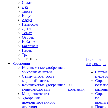
Салат
Лук
Тыква
Капуста
Арбуз
Патиссон
Дыня
Томат
Огурец
Кабачок
Баклажан
Перец
Травы
+ ЕЩЕ 7
Полезная
Удобрения
информация
Комплексные удобрения с
микроэлементами
Статьи
Стимуляторы роста
руково
корневой системы
Справо
Комплексные удобрения с
О
болезн
аминокислотами
компании
растен
Микроэлементы
Справо
Удобрения
по
пролонгированного
вредит
действия
Прогр