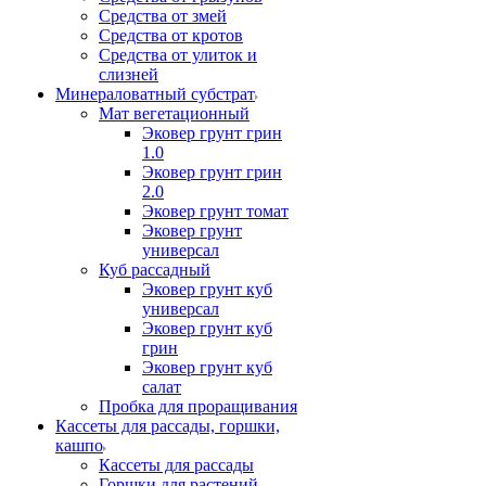
Средства от змей
Средства от кротов
Средства от улиток и
слизней
Минераловатный субстрат
Мат вегетационный
Эковер грунт грин
1.0
Эковер грунт грин
2.0
Эковер грунт томат
Эковер грунт
универсал
Куб рассадный
Эковер грунт куб
универсал
Эковер грунт куб
грин
Эковер грунт куб
салат
Пробка для проращивания
Кассеты для рассады, горшки,
кашпо
Кассеты для рассады
Горшки для растений