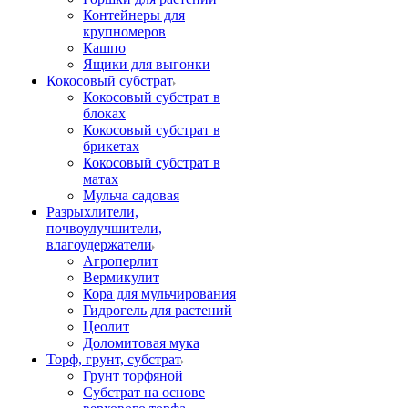
Контейнеры для
крупномеров
Кашпо
Ящики для выгонки
Кокосовый субстрат
Кокосовый субстрат в
блоках
Кокосовый субстрат в
брикетах
Кокосовый субстрат в
матах
Мульча садовая
Разрыхлители,
почвоулучшители,
влагоудержатели
Агроперлит
Вермикулит
Кора для мульчирования
Гидрогель для растений
Цеолит
Доломитовая мука
Торф, грунт, субстрат
Грунт торфяной
Субстрат на основе