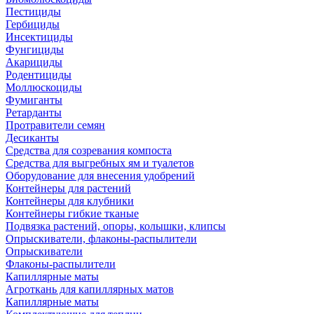
Пестициды
Гербициды
Инсектициды
Фунгициды
Акарициды
Родентициды
Моллюскоциды
Фумиганты
Ретарданты
Протравители семян
Десиканты
Средства для созревания компоста
Средства для выгребных ям и туалетов
Оборудование для внесения удобрений
Контейнеры для растений
Контейнеры для клубники
Контейнеры гибкие тканые
Подвязка растений, опоры, колышки, клипсы
Опрыскиватели, флаконы-распылители
Опрыскиватели
Флаконы-распылители
Капиллярные маты
Агроткань для капиллярных матов
Капиллярные маты