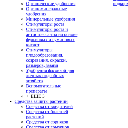
Органические удобрения
подкор
Органоминеральные
удобрения
Минеральные удобрения
Стимуляторы роста
Стимуляторы роста и
антистрессанты на основе
фульвовых и гуминовых
кислот
Стимуляторы
плодообразования,
созревания, окраски,
размеров, завязи
Удобрения фасовкой для
личных подсобных
хозяйств
Вспомогательные
препараты
+ ЕЩЕ 3
Средства защиты растений
Средства от вредителей
Средства от болезней
растений
Средства от сорняков
Средства от грызунов