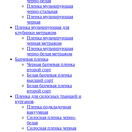
черно-белая
Пленка мульчирующая
черно-стальная
Пленка мульчирующая
черная
Пленка мульчирующая для
клубники метражом
Пленка мульчирующая
черная метражом
Пленка мульчирующая
черно-белая метражом
Бахчевая пленка
Черная бахчевая пленка
второй сорт
Белая бахчевая пленка
высший сорт
Белая бахчевая пленка
второй сорт
Пленка для силосных траншей и
курганов
Пленка подкладочная
вакуумная
Силосная пленка черно-
белая
Силосная пленка черная