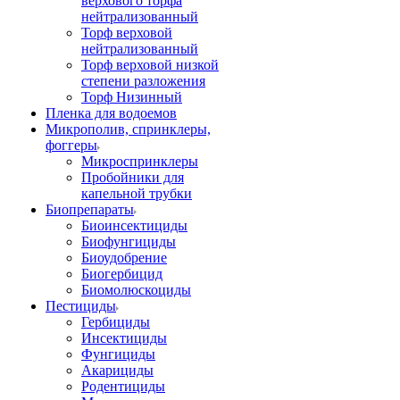
верхового торфа
нейтрализованный
Торф верховой
нейтрализованный
Торф верховой низкой
степени разложения
Торф Низинный
Пленка для водоемов
Микрополив, спринклеры,
фоггеры
Микроспринклеры
Пробойники для
капельной трубки
Биопрепараты
Биоинсектициды
Биофунгициды
Биоудобрение
Биогербицид
Биомолюскоциды
Пестициды
Гербициды
Инсектициды
Фунгициды
Акарициды
Родентициды