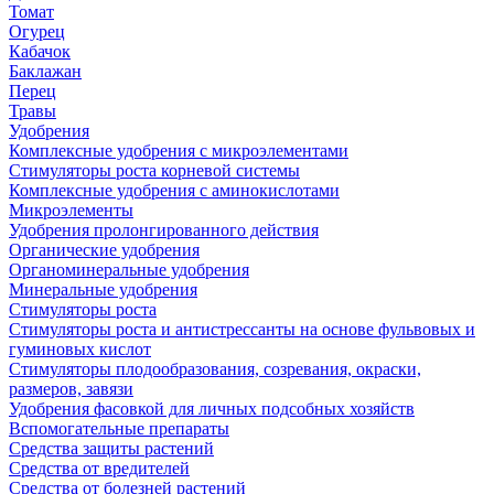
Томат
Огурец
Кабачок
Баклажан
Перец
Травы
Удобрения
Комплексные удобрения с микроэлементами
Стимуляторы роста корневой системы
Комплексные удобрения с аминокислотами
Микроэлементы
Удобрения пролонгированного действия
Органические удобрения
Органоминеральные удобрения
Минеральные удобрения
Стимуляторы роста
Стимуляторы роста и антистрессанты на основе фульвовых и
гуминовых кислот
Стимуляторы плодообразования, созревания, окраски,
размеров, завязи
Удобрения фасовкой для личных подсобных хозяйств
Вспомогательные препараты
Средства защиты растений
Средства от вредителей
Средства от болезней растений