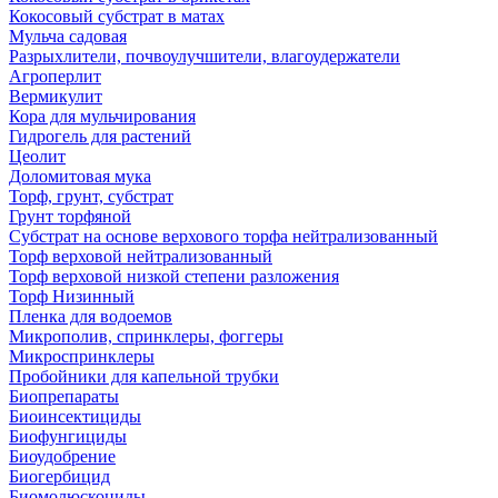
Кокосовый субстрат в матах
Мульча садовая
Разрыхлители, почвоулучшители, влагоудержатели
Агроперлит
Вермикулит
Кора для мульчирования
Гидрогель для растений
Цеолит
Доломитовая мука
Торф, грунт, субстрат
Грунт торфяной
Субстрат на основе верхового торфа нейтрализованный
Торф верховой нейтрализованный
Торф верховой низкой степени разложения
Торф Низинный
Пленка для водоемов
Микрополив, спринклеры, фоггеры
Микроспринклеры
Пробойники для капельной трубки
Биопрепараты
Биоинсектициды
Биофунгициды
Биоудобрение
Биогербицид
Биомолюскоциды