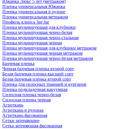
Южанка Люкс 5 лет (метражом)
Пленка универсальная Южанка
Пленка универсальная в рулоне
Пленка универсальная метражом
Профиль клипса ЗигЗаг
Пленка мульчирующая для клубники
Пленка мульчирующая черно-белая
Пленка мульчирующая черно-стальная
Пленка мульчирующая черная
Пленка мульчирующая для клубники метражом
Пленка мульчирующая черная метражом
Пленка мульчирующая черно-белая метражом
Бахчевая пленка
Черная бахчевая пленка второй сорт
Белая бахчевая пленка высший сорт
Белая бахчевая пленка второй сорт
Пленка для силосных траншей и курганов
Пленка подкладочная вакуумная
Силосная пленка черно-белая
Силосная пленка черная
Агроткань
Агроткань в рулонах
Агроткань фасованная
Сетки затеняющие
Сетка затеняющая фасованная