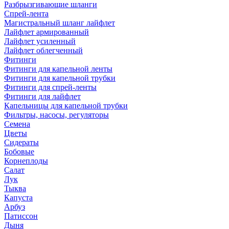
Разбрызгивающие шланги
Спрей-лента
Магистральный шланг лайфлет
Лайфлет армированный
Лайфлет усиленный
Лайфлет облегченный
Фитинги
Фитинги для капельной ленты
Фитинги для капельной трубки
Фитинги для спрей-ленты
Фитинги для лайфлет
Капельницы для капельной трубки
Фильтры, насосы, регуляторы
Семена
Цветы
Сидераты
Бобовые
Корнеплоды
Салат
Лук
Тыква
Капуста
Арбуз
Патиссон
Дыня