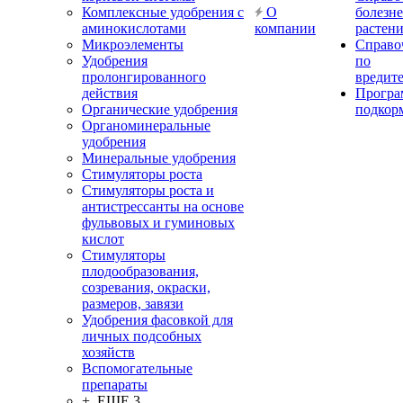
Комплексные удобрения с
О
болезн
аминокислотами
компании
растен
Микроэлементы
Справо
Удобрения
по
пролонгированного
вредит
действия
Прогр
Органические удобрения
подкор
Органоминеральные
удобрения
Минеральные удобрения
Стимуляторы роста
Стимуляторы роста и
антистрессанты на основе
фульвовых и гуминовых
кислот
Стимуляторы
плодообразования,
созревания, окраски,
размеров, завязи
Удобрения фасовкой для
личных подсобных
хозяйств
Вспомогательные
препараты
+ ЕЩЕ 3