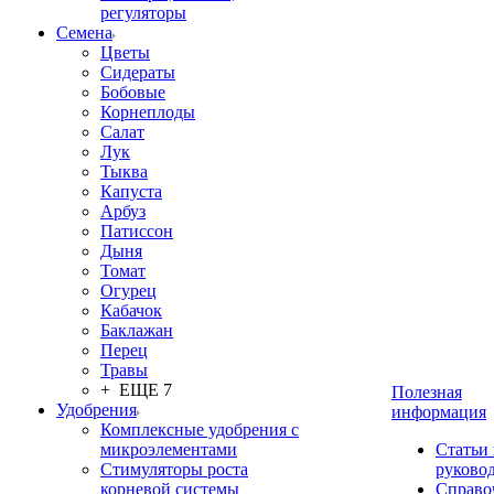
регуляторы
Семена
Цветы
Сидераты
Бобовые
Корнеплоды
Салат
Лук
Тыква
Капуста
Арбуз
Патиссон
Дыня
Томат
Огурец
Кабачок
Баклажан
Перец
Травы
+ ЕЩЕ 7
Полезная
Удобрения
информация
Комплексные удобрения с
микроэлементами
Статьи
Стимуляторы роста
руково
корневой системы
Справо