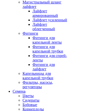
Магистральный шланг
лайфлет
Лайфлет
армированный
Лайфлет усиленный
Лайфлет
облегченный
Фитинги
Фитинги для
капельной ленты
Фитинги для
капельной трубки
Фитинги для спрей-
ленты
Фитинги для
лайфлет
Капельницы для
капельной трубки
Фильтры, насосы,
регуляторы
Семена
Цветы
Сидераты
Бобовые
Корнеплоды