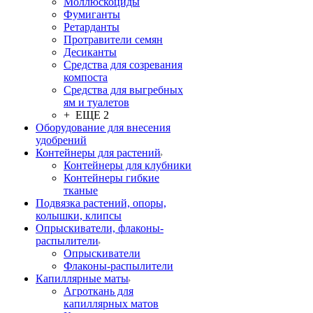
Моллюскоциды
Фумиганты
Ретарданты
Протравители семян
Десиканты
Средства для созревания
компоста
Средства для выгребных
ям и туалетов
+ ЕЩЕ 2
Оборудование для внесения
удобрений
Контейнеры для растений
Контейнеры для клубники
Контейнеры гибкие
тканые
Подвязка растений, опоры,
колышки, клипсы
Опрыскиватели, флаконы-
распылители
Опрыскиватели
Флаконы-распылители
Капиллярные маты
Агроткань для
капиллярных матов