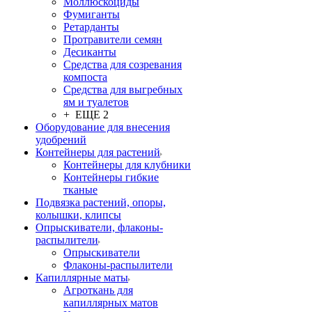
Моллюскоциды
Фумиганты
Ретарданты
Протравители семян
Десиканты
Средства для созревания
компоста
Средства для выгребных
ям и туалетов
+ ЕЩЕ 2
Оборудование для внесения
удобрений
Контейнеры для растений
Контейнеры для клубники
Контейнеры гибкие
тканые
Подвязка растений, опоры,
колышки, клипсы
Опрыскиватели, флаконы-
распылители
Опрыскиватели
Флаконы-распылители
Капиллярные маты
Агроткань для
капиллярных матов