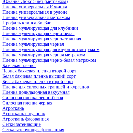
Южанка Люкс 5 лет (метражом)
Пленка универсальная Южанка
Пленка универсальная в рулоне
Пленка универсальная метражом
Профиль клипса ЗигЗаг
Пленка мульчирующая для клубники
Пленка мульчирующая черно-белая
Пленка мульчирующая черно-стальная
Пленка мульчирующая черная
Пленка мульчирующая для клубники метражом
Пленка мульчирующая черная метражом
Пленка мульчирующая черно-белая метражом
Бахчевая пленка
Черная бахчевая пленка второй сорт
Белая бахчевая пленка высший сорт
Белая бахчевая пленка второй сорт
Пленка для силосных траншей и курганов
Пленка подкладочная вакуумная
Силосная пленка черно-белая
Силосная пленка черная
Агроткань
Агроткань в рулонах
Агроткань фасованная
Сетки затеняющие
Сетка затеняющая фасованная