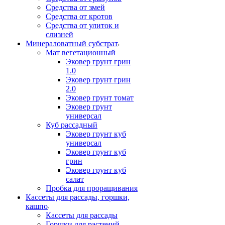
Средства от змей
Средства от кротов
Средства от улиток и
слизней
Минераловатный субстрат
Мат вегетационный
Эковер грунт грин
1.0
Эковер грунт грин
2.0
Эковер грунт томат
Эковер грунт
универсал
Куб рассадный
Эковер грунт куб
универсал
Эковер грунт куб
грин
Эковер грунт куб
салат
Пробка для проращивания
Кассеты для рассады, горшки,
кашпо
Кассеты для рассады
Горшки для растений