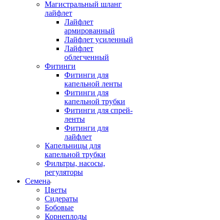
Магистральный шланг
лайфлет
Лайфлет
армированный
Лайфлет усиленный
Лайфлет
облегченный
Фитинги
Фитинги для
капельной ленты
Фитинги для
капельной трубки
Фитинги для спрей-
ленты
Фитинги для
лайфлет
Капельницы для
капельной трубки
Фильтры, насосы,
регуляторы
Семена
Цветы
Сидераты
Бобовые
Корнеплоды