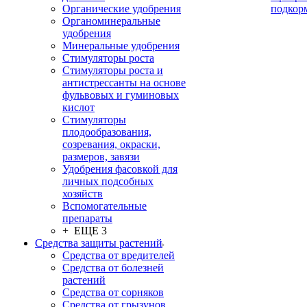
Органические удобрения
подкор
Органоминеральные
удобрения
Минеральные удобрения
Стимуляторы роста
Стимуляторы роста и
антистрессанты на основе
фульвовых и гуминовых
кислот
Стимуляторы
плодообразования,
созревания, окраски,
размеров, завязи
Удобрения фасовкой для
личных подсобных
хозяйств
Вспомогательные
препараты
+ ЕЩЕ 3
Средства защиты растений
Средства от вредителей
Средства от болезней
растений
Средства от сорняков
Средства от грызунов