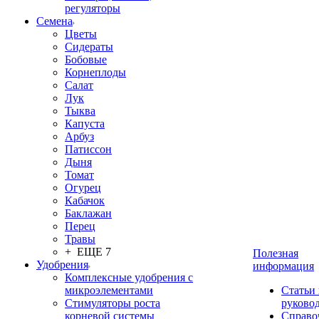
регуляторы
Семена
Цветы
Сидераты
Бобовые
Корнеплоды
Салат
Лук
Тыква
Капуста
Арбуз
Патиссон
Дыня
Томат
Огурец
Кабачок
Баклажан
Перец
Травы
+ ЕЩЕ 7
Полезная
Удобрения
информация
Комплексные удобрения с
микроэлементами
Статьи
Стимуляторы роста
руково
корневой системы
Справо