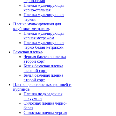
черно-белая
Пленка мульчирующая
черно-стальная
Пленка мульчирующая
черная
Пленка мульчирующая для
клубники метражом
Пленка мульчирующая
черная метражом
Пленка мульчирующая
черно-белая метражом
Бахчевая пленка
Черная бахчевая пленка
второй сорт
Белая бахчевая пленка
высший сорт
Белая бахчевая пленка
второй сорт
Пленка для силосных траншей и
курганов
Пленка подкладочная
вакуумная
Силосная пленка черно-
белая
Силосная пленка черная