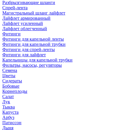
Разбрызгивающие шланги
Спрей-лента
Магистральный шланг лайфлет
Лайфлет армированный
Лайфлет усиленный
Лайфлет облегченный
Фитинги
Фитинги для капельной ленты
Фитинги для капельной трубки
Фитинги для спрей-ленты
Фитинги для лайфлет
Капельницы для капельной трубки
Фильтры, насосы, регуляторы
Семена
Цветы
Сидераты
Бобовые
Корнеплоды
Салат
Лук
Тыква
Капуста
Арбуз
Патиссон
Дыня