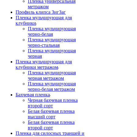
Пленка универсальная
метражом
Профиль клипса ЗигЗаг
Пленка мульчирующая для
клубники
Пленка мульчирующая
черно-белая
Пленка мульчирующая
черно-стальная
Пленка мульчирующая
черная
Пленка мульчирующая для
клубники метражом
Пленка мульчирующая
черная метражом
Пленка мульчирующая
черно-белая метражом
Бахчевая пленка
Черная бахчевая пленка
второй сорт
Белая бахчевая пленка
высший сорт
Белая бахчевая пленка
второй сорт
Пленка для силосных траншей и