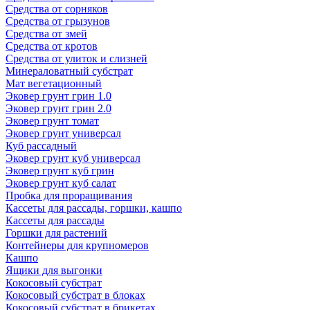
Средства от сорняков
Средства от грызунов
Средства от змей
Средства от кротов
Средства от улиток и слизней
Минераловатный субстрат
Мат вегетационный
Эковер грунт грин 1.0
Эковер грунт грин 2.0
Эковер грунт томат
Эковер грунт универсал
Куб рассадный
Эковер грунт куб универсал
Эковер грунт куб грин
Эковер грунт куб салат
Пробка для проращивания
Кассеты для рассады, горшки, кашпо
Кассеты для рассады
Горшки для растений
Контейнеры для крупномеров
Кашпо
Ящики для выгонки
Кокосовый субстрат
Кокосовый субстрат в блоках
Кокосовый субстрат в брикетах