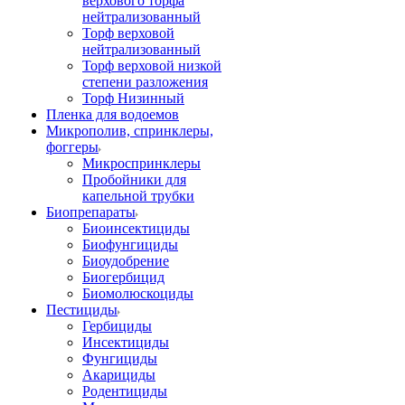
верхового торфа
нейтрализованный
Торф верховой
нейтрализованный
Торф верховой низкой
степени разложения
Торф Низинный
Пленка для водоемов
Микрополив, спринклеры,
фоггеры
Микроспринклеры
Пробойники для
капельной трубки
Биопрепараты
Биоинсектициды
Биофунгициды
Биоудобрение
Биогербицид
Биомолюскоциды
Пестициды
Гербициды
Инсектициды
Фунгициды
Акарициды
Родентициды