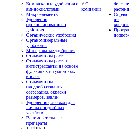
Комплексные удобрения с
О
болезн
аминокислотами
компании
растен
Микроэлементы
Справо
Удобрения
по
пролонгированного
вредит
действия
Прогр
Органические удобрения
подкор
Органоминеральные
удобрения
Минеральные удобрения
Стимуляторы роста
Стимуляторы роста и
антистрессанты на основе
фульвовых и гуминовых
кислот
Стимуляторы
плодообразования,
созревания, окраски,
размеров, завязи
Удобрения фасовкой для
личных подсобных
хозяйств
Вспомогательные
препараты
+ ЕЩЕ 3