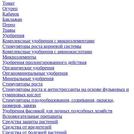
Томат
Огурец
Кабачок
Баклажан
Перец
Травы
Удобрения
Комплексные удобрения с микроэлементами
Стимуляторы роста корневой системы
Комплексные удобрения с аминокислотами
Микроэлементы
Удобрения пролонгированного действия
Органические удобрения
Органоминеральные удобрения
Минеральные удобрения
Стимуляторы роста
Стимуляторы роста и антистрессанты на основе фульвовых и
гуминовых кислот
Стимуляторы плодообразования, созревания, окраски,
размеров, завязи
Удобрения фасовкой для личных подсобных хозяйств
Вспомогательные препараты
Средства защиты растений
Средства от вредителей
Средства от болезней растений