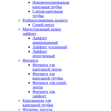
Некомпенсированная
капельная трубка
Слепая капельная
трубка
Разбрызгивающие шланги
Спрей-лента
Магистральный шланг
лайфлет
Лайфлет
армированный
Лайфлет усиленный
Лайфлет
облегченный
Фитинги
Фитинги для
капельной ленты
Фитинги для
капельной трубки
Фитинги для спрей-
ленты
Фитинги для
лайфлет
Капельницы для
капельной трубки
Фильтры, насосы,