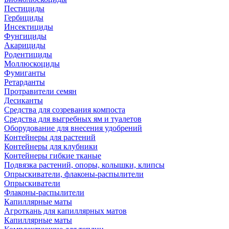
Пестициды
Гербициды
Инсектициды
Фунгициды
Акарициды
Родентициды
Моллюскоциды
Фумиганты
Ретарданты
Протравители семян
Десиканты
Средства для созревания компоста
Средства для выгребных ям и туалетов
Оборудование для внесения удобрений
Контейнеры для растений
Контейнеры для клубники
Контейнеры гибкие тканые
Подвязка растений, опоры, колышки, клипсы
Опрыскиватели, флаконы-распылители
Опрыскиватели
Флаконы-распылители
Капиллярные маты
Агроткань для капиллярных матов
Капиллярные маты