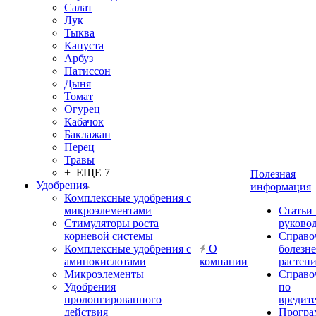
Салат
Лук
Тыква
Капуста
Арбуз
Патиссон
Дыня
Томат
Огурец
Кабачок
Баклажан
Перец
Травы
+ ЕЩЕ 7
Полезная
Удобрения
информация
Комплексные удобрения с
микроэлементами
Статьи
Стимуляторы роста
руково
корневой системы
Справо
Комплексные удобрения с
О
болезн
аминокислотами
компании
растен
Микроэлементы
Справо
Удобрения
по
пролонгированного
вредит
действия
Прогр