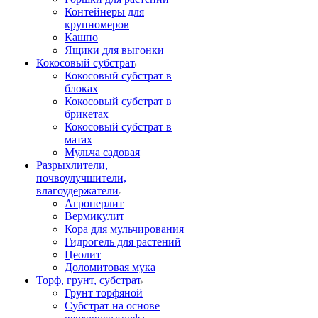
Контейнеры для
крупномеров
Кашпо
Ящики для выгонки
Кокосовый субстрат
Кокосовый субстрат в
блоках
Кокосовый субстрат в
брикетах
Кокосовый субстрат в
матах
Мульча садовая
Разрыхлители,
почвоулучшители,
влагоудержатели
Агроперлит
Вермикулит
Кора для мульчирования
Гидрогель для растений
Цеолит
Доломитовая мука
Торф, грунт, субстрат
Грунт торфяной
Субстрат на основе