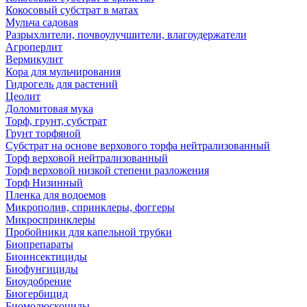
Кокосовый субстрат в матах
Мульча садовая
Разрыхлители, почвоулучшители, влагоудержатели
Агроперлит
Вермикулит
Кора для мульчирования
Гидрогель для растений
Цеолит
Доломитовая мука
Торф, грунт, субстрат
Грунт торфяной
Субстрат на основе верхового торфа нейтрализованный
Торф верховой нейтрализованный
Торф верховой низкой степени разложения
Торф Низинный
Пленка для водоемов
Микрополив, спринклеры, фоггеры
Микроспринклеры
Пробойники для капельной трубки
Биопрепараты
Биоинсектициды
Биофунгициды
Биоудобрение
Биогербицид
Биомолюскоциды