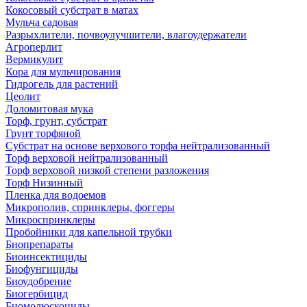
Кокосовый субстрат в матах
Мульча садовая
Разрыхлители, почвоулучшители, влагоудержатели
Агроперлит
Вермикулит
Кора для мульчирования
Гидрогель для растений
Цеолит
Доломитовая мука
Торф, грунт, субстрат
Грунт торфяной
Субстрат на основе верхового торфа нейтрализованный
Торф верховой нейтрализованный
Торф верховой низкой степени разложения
Торф Низинный
Пленка для водоемов
Микрополив, спринклеры, фоггеры
Микроспринклеры
Пробойники для капельной трубки
Биопрепараты
Биоинсектициды
Биофунгициды
Биоудобрение
Биогербицид
Биомолюскоциды