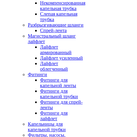
Некомпенсированная
капельная трубка
Слепая капельная
трубка
Разбрызгивающие шланги
Спрей-лента
Магистральный шланг
лайфлет
Лайфлет
армированный
Лайфлет усиленный
Лайфлет
облегченный
Фитинги
Фитинги для
капельной ленты
Фитинги для
капельной трубки
Фитинги для спрей-
ленты
Фитинги для
лайфлет
Капельницы для
капельной трубки
Фильтры, насосы,