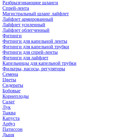
Разбрызгивающие шланги
Спрей-лента
Магистральный шланг лайфлет
Лайфлет армированный
Лайфлет усиленный
Лайфлет облегченный
Фитинги
Фитинги для капельной ленты
Фитинги для капельной трубки
Фитинги для спрей-ленты
Фитинги для лайфлет
Капельницы для капельной трубки
Фильтры, насосы, регуляторы
Семена
Цветы
Сидераты
Бобовые
Корнеплоды
Салат
Лук
Тыква
Капуста
Арбуз
Патиссон
Дыня