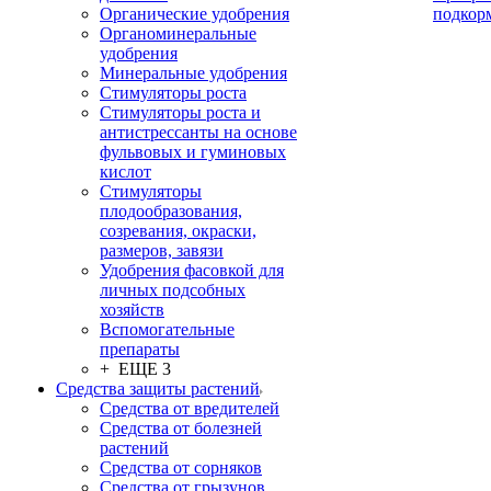
Органические удобрения
подкор
Органоминеральные
удобрения
Минеральные удобрения
Стимуляторы роста
Стимуляторы роста и
антистрессанты на основе
фульвовых и гуминовых
кислот
Стимуляторы
плодообразования,
созревания, окраски,
размеров, завязи
Удобрения фасовкой для
личных подсобных
хозяйств
Вспомогательные
препараты
+ ЕЩЕ 3
Средства защиты растений
Средства от вредителей
Средства от болезней
растений
Средства от сорняков
Средства от грызунов