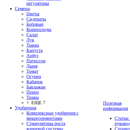
регуляторы
Семена
Цветы
Сидераты
Бобовые
Корнеплоды
Салат
Лук
Тыква
Капуста
Арбуз
Патиссон
Дыня
Томат
Огурец
Кабачок
Баклажан
Перец
Травы
+ ЕЩЕ 7
Полезная
Удобрения
информация
Комплексные удобрения с
микроэлементами
Статьи
Стимуляторы роста
руково
корневой системы
Справо