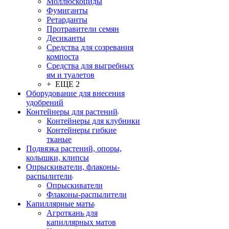
Моллюскоциды
Фумиганты
Ретарданты
Протравители семян
Десиканты
Средства для созревания
компоста
Средства для выгребных
ям и туалетов
+ ЕЩЕ 2
Оборудование для внесения
удобрений
Контейнеры для растений
Контейнеры для клубники
Контейнеры гибкие
тканые
Подвязка растений, опоры,
колышки, клипсы
Опрыскиватели, флаконы-
распылители
Опрыскиватели
Флаконы-распылители
Капиллярные маты
Агроткань для
капиллярных матов