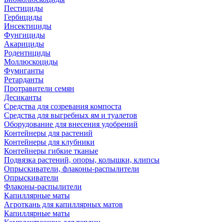
Пестициды
Гербициды
Инсектициды
Фунгициды
Акарициды
Родентициды
Моллюскоциды
Фумиганты
Ретарданты
Протравители семян
Десиканты
Средства для созревания компоста
Средства для выгребных ям и туалетов
Оборудование для внесения удобрений
Контейнеры для растений
Контейнеры для клубники
Контейнеры гибкие тканые
Подвязка растений, опоры, колышки, клипсы
Опрыскиватели, флаконы-распылители
Опрыскиватели
Флаконы-распылители
Капиллярные маты
Агроткань для капиллярных матов
Капиллярные маты