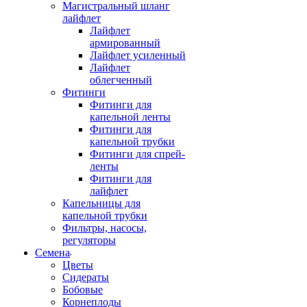
Магистральный шланг
лайфлет
Лайфлет
армированный
Лайфлет усиленный
Лайфлет
облегченный
Фитинги
Фитинги для
капельной ленты
Фитинги для
капельной трубки
Фитинги для спрей-
ленты
Фитинги для
лайфлет
Капельницы для
капельной трубки
Фильтры, насосы,
регуляторы
Семена
Цветы
Сидераты
Бобовые
Корнеплоды