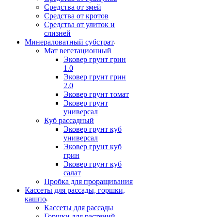
Средства от змей
Средства от кротов
Средства от улиток и
слизней
Минераловатный субстрат
Мат вегетационный
Эковер грунт грин
1.0
Эковер грунт грин
2.0
Эковер грунт томат
Эковер грунт
универсал
Куб рассадный
Эковер грунт куб
универсал
Эковер грунт куб
грин
Эковер грунт куб
салат
Пробка для проращивания
Кассеты для рассады, горшки,
кашпо
Кассеты для рассады
Горшки для растений