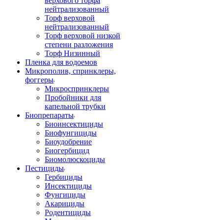
верхового торфа
нейтрализованный
Торф верховой
нейтрализованный
Торф верховой низкой
степени разложения
Торф Низинный
Пленка для водоемов
Микрополив, спринклеры,
фоггеры
Микроспринклеры
Пробойники для
капельной трубки
Биопрепараты
Биоинсектициды
Биофунгициды
Биоудобрение
Биогербицид
Биомолюскоциды
Пестициды
Гербициды
Инсектициды
Фунгициды
Акарициды
Родентициды