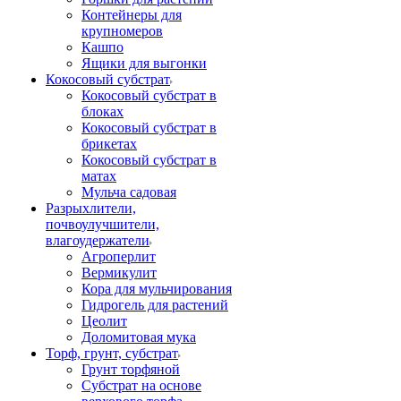
Контейнеры для
крупномеров
Кашпо
Ящики для выгонки
Кокосовый субстрат
Кокосовый субстрат в
блоках
Кокосовый субстрат в
брикетах
Кокосовый субстрат в
матах
Мульча садовая
Разрыхлители,
почвоулучшители,
влагоудержатели
Агроперлит
Вермикулит
Кора для мульчирования
Гидрогель для растений
Цеолит
Доломитовая мука
Торф, грунт, субстрат
Грунт торфяной
Субстрат на основе