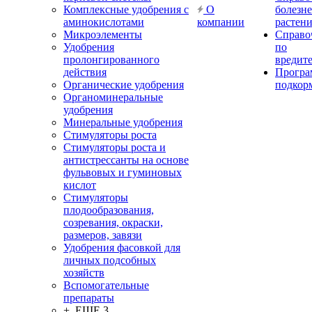
Комплексные удобрения с
О
болезн
аминокислотами
компании
растен
Микроэлементы
Справо
Удобрения
по
пролонгированного
вредит
действия
Прогр
Органические удобрения
подкор
Органоминеральные
удобрения
Минеральные удобрения
Стимуляторы роста
Стимуляторы роста и
антистрессанты на основе
фульвовых и гуминовых
кислот
Стимуляторы
плодообразования,
созревания, окраски,
размеров, завязи
Удобрения фасовкой для
личных подсобных
хозяйств
Вспомогательные
препараты
+ ЕЩЕ 3