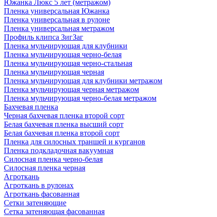
Южанка Люкс 5 лет (метражом)
Пленка универсальная Южанка
Пленка универсальная в рулоне
Пленка универсальная метражом
Профиль клипса ЗигЗаг
Пленка мульчирующая для клубники
Пленка мульчирующая черно-белая
Пленка мульчирующая черно-стальная
Пленка мульчирующая черная
Пленка мульчирующая для клубники метражом
Пленка мульчирующая черная метражом
Пленка мульчирующая черно-белая метражом
Бахчевая пленка
Черная бахчевая пленка второй сорт
Белая бахчевая пленка высший сорт
Белая бахчевая пленка второй сорт
Пленка для силосных траншей и курганов
Пленка подкладочная вакуумная
Силосная пленка черно-белая
Силосная пленка черная
Агроткань
Агроткань в рулонах
Агроткань фасованная
Сетки затеняющие
Сетка затеняющая фасованная