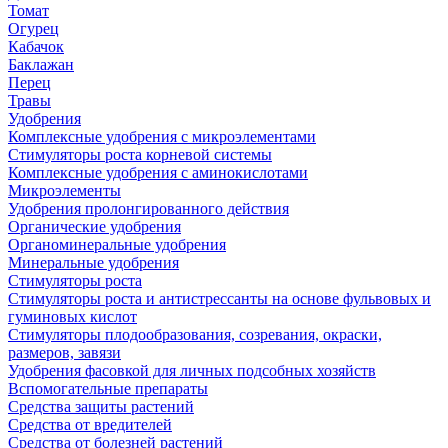
Томат
Огурец
Кабачок
Баклажан
Перец
Травы
Удобрения
Комплексные удобрения с микроэлементами
Стимуляторы роста корневой системы
Комплексные удобрения с аминокислотами
Микроэлементы
Удобрения пролонгированного действия
Органические удобрения
Органоминеральные удобрения
Минеральные удобрения
Стимуляторы роста
Стимуляторы роста и антистрессанты на основе фульвовых и
гуминовых кислот
Стимуляторы плодообразования, созревания, окраски,
размеров, завязи
Удобрения фасовкой для личных подсобных хозяйств
Вспомогательные препараты
Средства защиты растений
Средства от вредителей
Средства от болезней растений