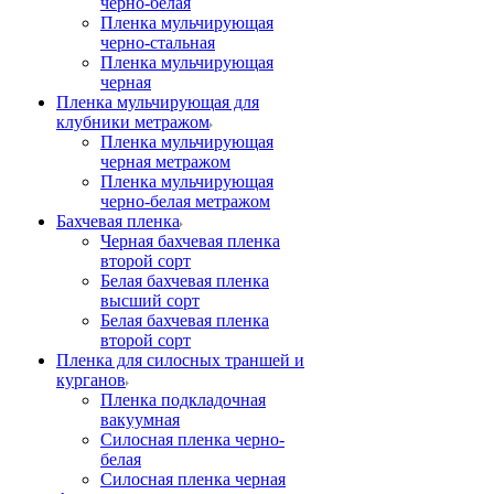
черно-белая
Пленка мульчирующая
черно-стальная
Пленка мульчирующая
черная
Пленка мульчирующая для
клубники метражом
Пленка мульчирующая
черная метражом
Пленка мульчирующая
черно-белая метражом
Бахчевая пленка
Черная бахчевая пленка
второй сорт
Белая бахчевая пленка
высший сорт
Белая бахчевая пленка
второй сорт
Пленка для силосных траншей и
курганов
Пленка подкладочная
вакуумная
Силосная пленка черно-
белая
Силосная пленка черная