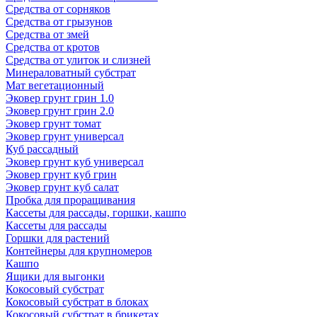
Средства от сорняков
Средства от грызунов
Средства от змей
Средства от кротов
Средства от улиток и слизней
Минераловатный субстрат
Мат вегетационный
Эковер грунт грин 1.0
Эковер грунт грин 2.0
Эковер грунт томат
Эковер грунт универсал
Куб рассадный
Эковер грунт куб универсал
Эковер грунт куб грин
Эковер грунт куб салат
Пробка для проращивания
Кассеты для рассады, горшки, кашпо
Кассеты для рассады
Горшки для растений
Контейнеры для крупномеров
Кашпо
Ящики для выгонки
Кокосовый субстрат
Кокосовый субстрат в блоках
Кокосовый субстрат в брикетах