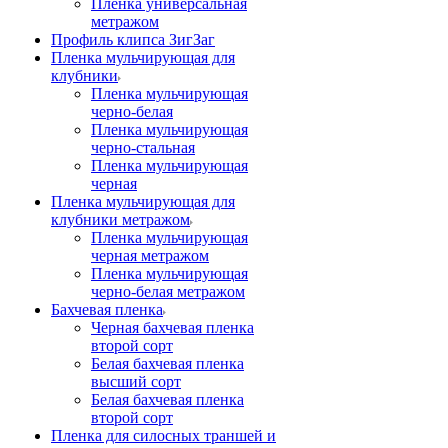
Пленка универсальная
метражом
Профиль клипса ЗигЗаг
Пленка мульчирующая для
клубники
Пленка мульчирующая
черно-белая
Пленка мульчирующая
черно-стальная
Пленка мульчирующая
черная
Пленка мульчирующая для
клубники метражом
Пленка мульчирующая
черная метражом
Пленка мульчирующая
черно-белая метражом
Бахчевая пленка
Черная бахчевая пленка
второй сорт
Белая бахчевая пленка
высший сорт
Белая бахчевая пленка
второй сорт
Пленка для силосных траншей и