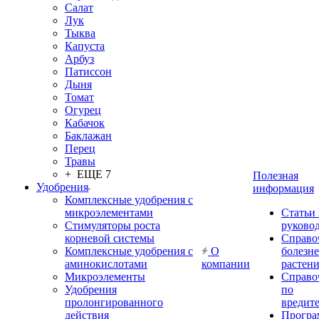
Салат
Лук
Тыква
Капуста
Арбуз
Патиссон
Дыня
Томат
Огурец
Кабачок
Баклажан
Перец
Травы
+ ЕЩЕ 7
Полезная
Удобрения
информация
Комплексные удобрения с
микроэлементами
Статьи
Стимуляторы роста
руково
корневой системы
Справо
Комплексные удобрения с
О
болезн
аминокислотами
компании
растен
Микроэлементы
Справо
Удобрения
по
пролонгированного
вредит
действия
Прогр