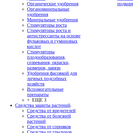
Органические удобрения
подкор
Органоминеральные
удобрения
Минеральные удобрения
Стимуляторы роста
Стимуляторы роста и
антистрессанты на основе
фульвовых и гуминовых
кислот
Стимуляторы
плодообразования,
созревания, окраски,
размеров, завязи
Удобрения фасовкой для
личных подсобных
хозяйств
Вспомогательные
препараты
+ ЕЩЕ 3
Средства защиты растений
Средства от вредителей
Средства от болезней
растений
Средства от сорняков
Средства от грызунов