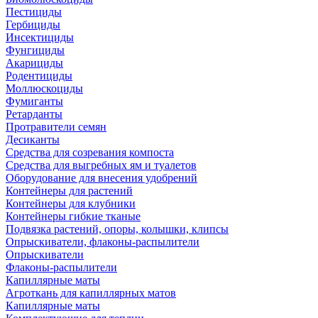
Пестициды
Гербициды
Инсектициды
Фунгициды
Акарициды
Родентициды
Моллюскоциды
Фумиганты
Ретарданты
Протравители семян
Десиканты
Средства для созревания компоста
Средства для выгребных ям и туалетов
Оборудование для внесения удобрений
Контейнеры для растений
Контейнеры для клубники
Контейнеры гибкие тканые
Подвязка растений, опоры, колышки, клипсы
Опрыскиватели, флаконы-распылители
Опрыскиватели
Флаконы-распылители
Капиллярные маты
Агроткань для капиллярных матов
Капиллярные маты