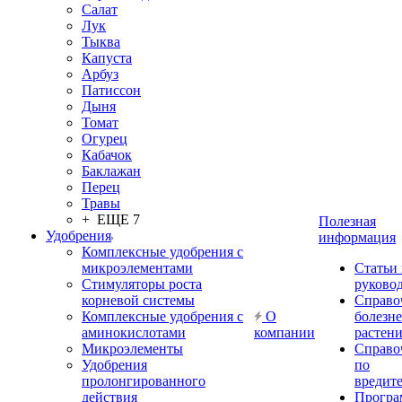
Салат
Лук
Тыква
Капуста
Арбуз
Патиссон
Дыня
Томат
Огурец
Кабачок
Баклажан
Перец
Травы
+ ЕЩЕ 7
Полезная
Удобрения
информация
Комплексные удобрения с
микроэлементами
Статьи
Стимуляторы роста
руково
корневой системы
Справо
Комплексные удобрения с
О
болезн
аминокислотами
компании
растен
Микроэлементы
Справо
Удобрения
по
пролонгированного
вредит
действия
Прогр