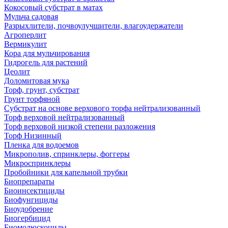
Кокосовый субстрат в матах
Мульча садовая
Разрыхлители, почвоулучшители, влагоудержатели
Агроперлит
Вермикулит
Кора для мульчирования
Гидрогель для растений
Цеолит
Доломитовая мука
Торф, грунт, субстрат
Грунт торфяной
Субстрат на основе верхового торфа нейтрализованный
Торф верховой нейтрализованный
Торф верховой низкой степени разложения
Торф Низинный
Пленка для водоемов
Микрополив, спринклеры, фоггеры
Микроспринклеры
Пробойники для капельной трубки
Биопрепараты
Биоинсектициды
Биофунгициды
Биоудобрение
Биогербицид
Биомолюскоциды