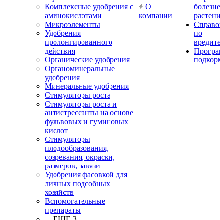
Комплексные удобрения с
О
болезн
аминокислотами
компании
растен
Микроэлементы
Справо
Удобрения
по
пролонгированного
вредит
действия
Прогр
Органические удобрения
подкор
Органоминеральные
удобрения
Минеральные удобрения
Стимуляторы роста
Стимуляторы роста и
антистрессанты на основе
фульвовых и гуминовых
кислот
Стимуляторы
плодообразования,
созревания, окраски,
размеров, завязи
Удобрения фасовкой для
личных подсобных
хозяйств
Вспомогательные
препараты
+ ЕЩЕ 3