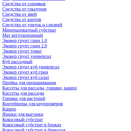
Средства от сорняков
Средства от грызунов
Средства от змей
Средства от кротов
Средства от улиток и слизней
Минераловатный субстрат
Мат вегетационный
Эковер грунт грин 1.0
Эковер грунт грин 2.0
Эковер грунт томат
Эковер грунт универсал
Куб рассадный
Эковер грунт куб универсал
Эковер грунт куб грин
Эковер грунт куб салат
Пробка для проращивания
Кассеты для рассады, горшки, кашпо
Кассеты для рассады
Горшки для растений
Контейнеры для крупномеров
Кашпо
Ящики для выгонки
Кокосовый субстрат
Кокосовый субстрат в блоках
Кокосовый субстрат в брикетах