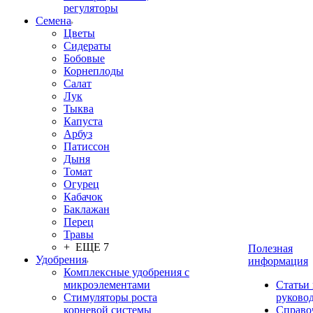
регуляторы
Семена
Цветы
Сидераты
Бобовые
Корнеплоды
Салат
Лук
Тыква
Капуста
Арбуз
Патиссон
Дыня
Томат
Огурец
Кабачок
Баклажан
Перец
Травы
+ ЕЩЕ 7
Полезная
Удобрения
информация
Комплексные удобрения с
микроэлементами
Статьи
Стимуляторы роста
руково
корневой системы
Справо