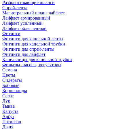
Разбрызгивающие шланги
Спрей-лента
Магистральный шланг лайфлет
Лайфлет армированный
Лайфлет усиленный
Лайфлет облегченный
Фитинги
Фитинги для капельной ленты
Фитинги для капельной трубки
Фитинги для спрей-ленты
Фитинги для лайфлет
Капельницы для капельной трубки
Фильтры, насосы, регуляторы
Семена
Цветы
Сидераты
Бобовые
Корнеплоды
Салат
Лук
Тыква
Капуста
Арбуз
Патиссон
Дыня