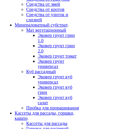
Средства от змей
Средства от кротов
Средства от улиток и
слизней
Минераловатный субстрат
Мат вегетационный
Эковер грунт грин
1.0
Эковер грунт грин
2.0
Эковер грунт томат
Эковер грунт
универсал
Куб рассадный
Эковер грунт куб
универсал
Эковер грунт куб
грин
Эковер грунт куб
салат
Пробка для проращивания
Кассеты для рассады, горшки,
кашпо
Кассеты для рассады
Горшки для растений