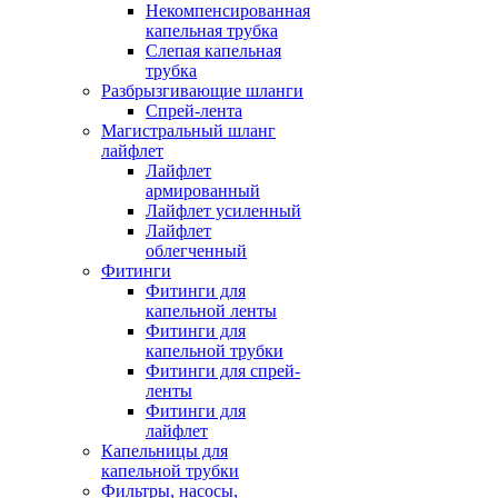
Некомпенсированная
капельная трубка
Слепая капельная
трубка
Разбрызгивающие шланги
Спрей-лента
Магистральный шланг
лайфлет
Лайфлет
армированный
Лайфлет усиленный
Лайфлет
облегченный
Фитинги
Фитинги для
капельной ленты
Фитинги для
капельной трубки
Фитинги для спрей-
ленты
Фитинги для
лайфлет
Капельницы для
капельной трубки
Фильтры, насосы,