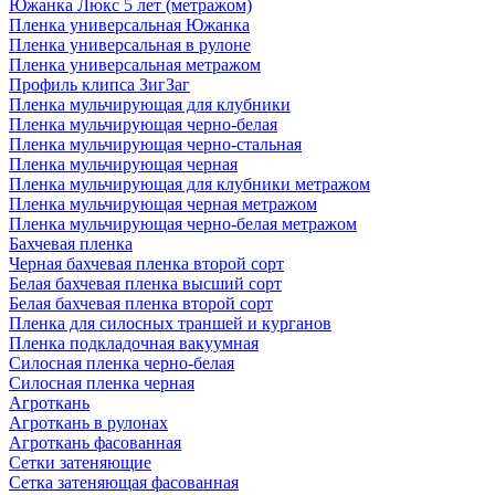
Южанка Люкс 5 лет (метражом)
Пленка универсальная Южанка
Пленка универсальная в рулоне
Пленка универсальная метражом
Профиль клипса ЗигЗаг
Пленка мульчирующая для клубники
Пленка мульчирующая черно-белая
Пленка мульчирующая черно-стальная
Пленка мульчирующая черная
Пленка мульчирующая для клубники метражом
Пленка мульчирующая черная метражом
Пленка мульчирующая черно-белая метражом
Бахчевая пленка
Черная бахчевая пленка второй сорт
Белая бахчевая пленка высший сорт
Белая бахчевая пленка второй сорт
Пленка для силосных траншей и курганов
Пленка подкладочная вакуумная
Силосная пленка черно-белая
Силосная пленка черная
Агроткань
Агроткань в рулонах
Агроткань фасованная
Сетки затеняющие
Сетка затеняющая фасованная