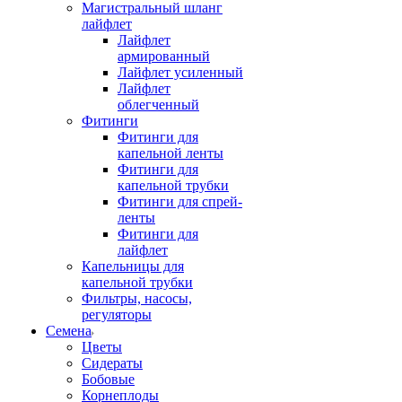
Магистральный шланг
лайфлет
Лайфлет
армированный
Лайфлет усиленный
Лайфлет
облегченный
Фитинги
Фитинги для
капельной ленты
Фитинги для
капельной трубки
Фитинги для спрей-
ленты
Фитинги для
лайфлет
Капельницы для
капельной трубки
Фильтры, насосы,
регуляторы
Семена
Цветы
Сидераты
Бобовые
Корнеплоды