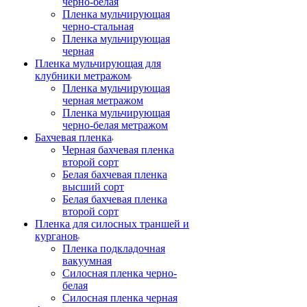
черно-белая
Пленка мульчирующая
черно-стальная
Пленка мульчирующая
черная
Пленка мульчирующая для
клубники метражом
Пленка мульчирующая
черная метражом
Пленка мульчирующая
черно-белая метражом
Бахчевая пленка
Черная бахчевая пленка
второй сорт
Белая бахчевая пленка
высший сорт
Белая бахчевая пленка
второй сорт
Пленка для силосных траншей и
курганов
Пленка подкладочная
вакуумная
Силосная пленка черно-
белая
Силосная пленка черная