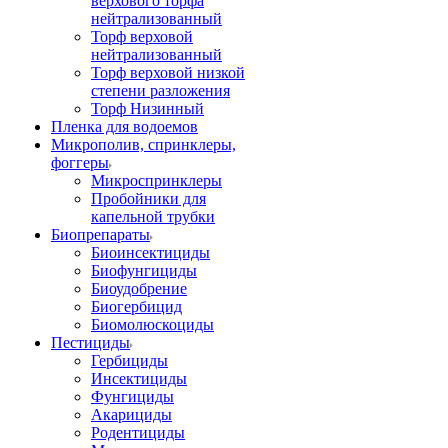
верхового торфа
нейтрализованный
Торф верховой
нейтрализованный
Торф верховой низкой
степени разложения
Торф Низинный
Пленка для водоемов
Микрополив, спринклеры,
фоггеры
Микроспринклеры
Пробойники для
капельной трубки
Биопрепараты
Биоинсектициды
Биофунгициды
Биоудобрение
Биогербицид
Биомолюскоциды
Пестициды
Гербициды
Инсектициды
Фунгициды
Акарициды
Родентициды