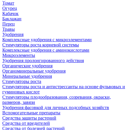
Томат
Огурец
Кабачок
Баклажан
Перец
Травы
Удобрения
Комплексные удобрения с микроэлементами
Стимуляторы роста корневой системы
Комплексные удобрения с аминокислотами
Микроэлементы
Удобрения пролонгированного действия
Органические удобрения
Органоминеральные удобрения
Минеральные удобрения
Стимуляторы роста
Стимуляторы роста и антистрессанты на основе фульвовых и
гуминовых кислот
Стимуляторы плодообразования, созревания, окраски,
размеров, завязи
Удобрения фасовкой для личных подсобных хозяйств
Вспомогательные препараты
Средства защиты растений
Средства от вредителей
Средства от болезней растений