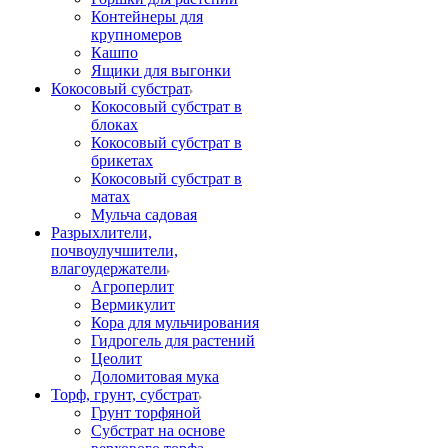
Контейнеры для
крупномеров
Кашпо
Ящики для выгонки
Кокосовый субстрат
Кокосовый субстрат в
блоках
Кокосовый субстрат в
брикетах
Кокосовый субстрат в
матах
Мульча садовая
Разрыхлители,
почвоулучшители,
влагоудержатели
Агроперлит
Вермикулит
Кора для мульчирования
Гидрогель для растений
Цеолит
Доломитовая мука
Торф, грунт, субстрат
Грунт торфяной
Субстрат на основе