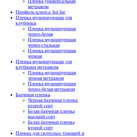
Пленка универсальная
метражом
Профиль клипса ЗигЗаг
Пленка мульчирующая для
клубники
Пленка мульчирующая
черно-белая
Пленка мульчирующая
черно-стальная
Пленка мульчирующая
черная
Пленка мульчирующая для
клубники метражом
Пленка мульчирующая
черная метражом
Пленка мульчирующая
черно-белая метражом
Бахчевая пленка
Черная бахчевая пленка
второй сорт
Белая бахчевая пленка
высший сорт
Белая бахчевая пленка
второй сорт
Пленка для силосных траншей и