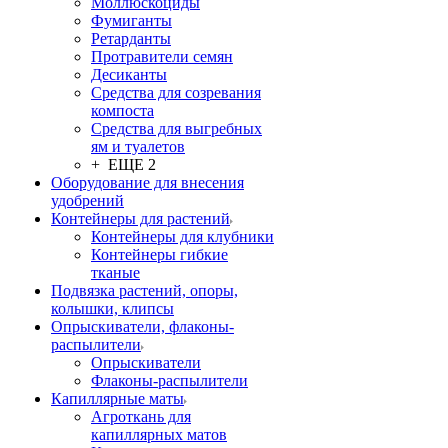
Моллюскоциды
Фумиганты
Ретарданты
Протравители семян
Десиканты
Средства для созревания
компоста
Средства для выгребных
ям и туалетов
+ ЕЩЕ 2
Оборудование для внесения
удобрений
Контейнеры для растений
Контейнеры для клубники
Контейнеры гибкие
тканые
Подвязка растений, опоры,
колышки, клипсы
Опрыскиватели, флаконы-
распылители
Опрыскиватели
Флаконы-распылители
Капиллярные маты
Агроткань для
капиллярных матов