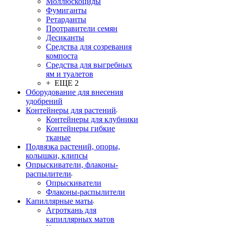
Моллюскоциды
Фумиганты
Ретарданты
Протравители семян
Десиканты
Средства для созревания
компоста
Средства для выгребных
ям и туалетов
+ ЕЩЕ 2
Оборудование для внесения
удобрений
Контейнеры для растений
Контейнеры для клубники
Контейнеры гибкие
тканые
Подвязка растений, опоры,
колышки, клипсы
Опрыскиватели, флаконы-
распылители
Опрыскиватели
Флаконы-распылители
Капиллярные маты
Агроткань для
капиллярных матов