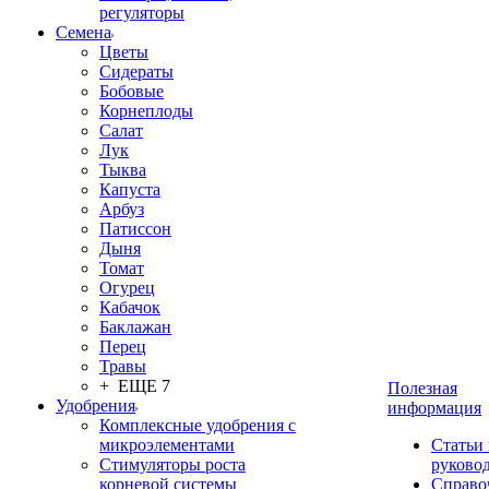
регуляторы
Семена
Цветы
Сидераты
Бобовые
Корнеплоды
Салат
Лук
Тыква
Капуста
Арбуз
Патиссон
Дыня
Томат
Огурец
Кабачок
Баклажан
Перец
Травы
+ ЕЩЕ 7
Полезная
Удобрения
информация
Комплексные удобрения с
микроэлементами
Статьи
Стимуляторы роста
руково
корневой системы
Справо