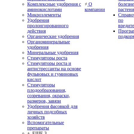
Комплексные удобрения с
О
болезн
аминокислотами
компании
растен
Микроэлементы
Справо
Удобрения
по
пролонгированного
вредит
действия
Прогр
Органические удобрения
подкор
Органоминеральные
удобрения
Минеральные удобрения
Стимуляторы роста
Стимуляторы роста и
антистрессанты на основе
фульвовых и гуминовых
кислот
Стимуляторы
плодообразования,
созревания, окраски,
размеров, завязи
Удобрения фасовкой для
личных подсобных
хозяйств
Вспомогательные
препараты
+ ЕЩЕ 3