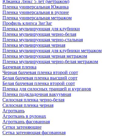
Южанка Люкс 5 лет (метражом)
Пленка универсальная Южанка
Пленка универсальная в рулоне
Пленка универсальная метражом
Профиль клипса ЗигЗаг
Пленка мульчирующая для клубники
Пленка мульчирующая черно-белая
Пленка мульчирующая черно-стальная
Пленка мульчирующая черная
Пленка мульчирующая для клубники метражом
Пленка мульчирующая черная метражом
Пленка мульчирующая черно-белая метражом
Бахчевая пленка
Черная бахчевая пленка второй сорт
Белая бахчевая пленка высший сорт
Белая бахчевая пленка второй сорт
Пленка для силосных траншей и курганов
Пленка подкладочная вакуумная
Силосная пленка черно-белая
Силосная пленка черная
Агроткань
Агроткань в рулонах
Агроткань фасованная
Сетки затеняющие
Сетка затеняющая фасованная