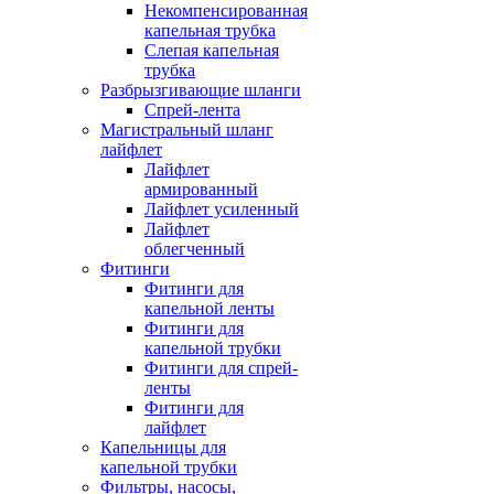
Некомпенсированная
капельная трубка
Слепая капельная
трубка
Разбрызгивающие шланги
Спрей-лента
Магистральный шланг
лайфлет
Лайфлет
армированный
Лайфлет усиленный
Лайфлет
облегченный
Фитинги
Фитинги для
капельной ленты
Фитинги для
капельной трубки
Фитинги для спрей-
ленты
Фитинги для
лайфлет
Капельницы для
капельной трубки
Фильтры, насосы,