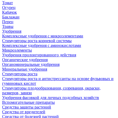
Томат
Огурец
Кабачок
Баклажан
Перец
Травы
Удобрения
Комплексные удобрения с микроэлементами
Стимуляторы роста корневой системы
Комплексные удобрения с аминокислотами
Микроэлементы
Удобрения пролонгированного действия
Органические удобрения
Органоминеральные удобрения
Минеральные удобрения
Стимуляторы роста
Стимуляторы роста и антистрессанты на основе фульвовых и
гуминовых кислот
Стимуляторы плодообразования, созревания, окраски,
размеров, завязи
Удобрения фасовкой для личных подсобных хозяйств
Вспомогательные препараты
Средства защиты растений
Средства от вредителей
Средства от болезней растений