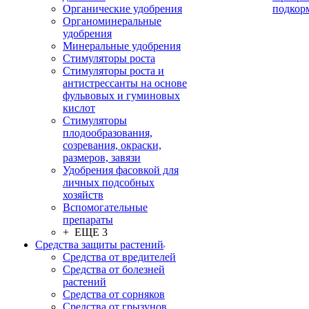
Органические удобрения
подкор
Органоминеральные
удобрения
Минеральные удобрения
Стимуляторы роста
Стимуляторы роста и
антистрессанты на основе
фульвовых и гуминовых
кислот
Стимуляторы
плодообразования,
созревания, окраски,
размеров, завязи
Удобрения фасовкой для
личных подсобных
хозяйств
Вспомогательные
препараты
+ ЕЩЕ 3
Средства защиты растений
Средства от вредителей
Средства от болезней
растений
Средства от сорняков
Средства от грызунов