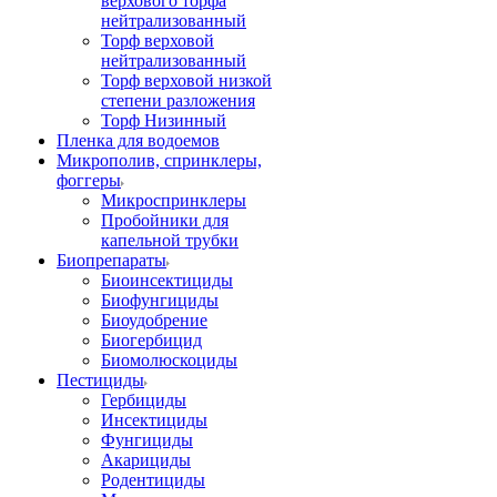
верхового торфа
нейтрализованный
Торф верховой
нейтрализованный
Торф верховой низкой
степени разложения
Торф Низинный
Пленка для водоемов
Микрополив, спринклеры,
фоггеры
Микроспринклеры
Пробойники для
капельной трубки
Биопрепараты
Биоинсектициды
Биофунгициды
Биоудобрение
Биогербицид
Биомолюскоциды
Пестициды
Гербициды
Инсектициды
Фунгициды
Акарициды
Родентициды