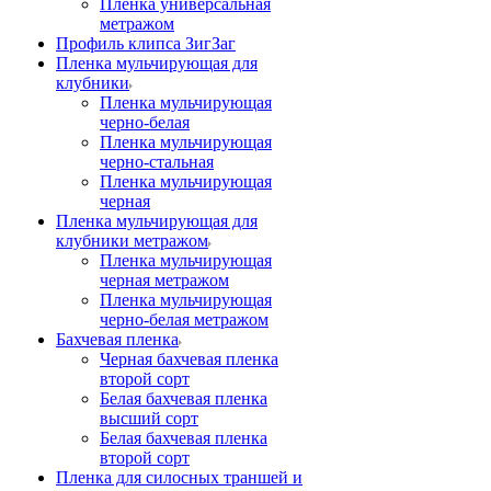
Пленка универсальная
метражом
Профиль клипса ЗигЗаг
Пленка мульчирующая для
клубники
Пленка мульчирующая
черно-белая
Пленка мульчирующая
черно-стальная
Пленка мульчирующая
черная
Пленка мульчирующая для
клубники метражом
Пленка мульчирующая
черная метражом
Пленка мульчирующая
черно-белая метражом
Бахчевая пленка
Черная бахчевая пленка
второй сорт
Белая бахчевая пленка
высший сорт
Белая бахчевая пленка
второй сорт
Пленка для силосных траншей и