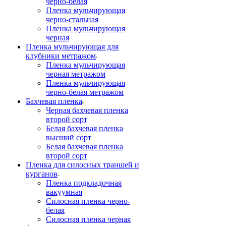
черно-белая
Пленка мульчирующая
черно-стальная
Пленка мульчирующая
черная
Пленка мульчирующая для
клубники метражом
Пленка мульчирующая
черная метражом
Пленка мульчирующая
черно-белая метражом
Бахчевая пленка
Черная бахчевая пленка
второй сорт
Белая бахчевая пленка
высший сорт
Белая бахчевая пленка
второй сорт
Пленка для силосных траншей и
курганов
Пленка подкладочная
вакуумная
Силосная пленка черно-
белая
Силосная пленка черная