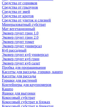
Средства от сорняков
Средства от грызунов
Средства от змей
Средства от кротов
Средства от улиток и слизней
Минераловатный субстрат
Мат вегетационный
Эковер грунт грин 1.0
Эковер грунт грин 2.0
Эковер грунт томат
Эковер грунт универсал
Куб рассадный
Эковер грунт куб универсал
Эковер грунт куб грин
Эковер грунт куб салат
Пробка для проращивания
Кассеты для рассады, горшки, кашпо
Кассеты для рассады
Горшки для растений
Контейнеры для крупномеров
Кашпо
Ящики для выгонки
Кокосовый субстрат
Кокосовый субстрат в блоках
Кокосовый субстрат в брикетах