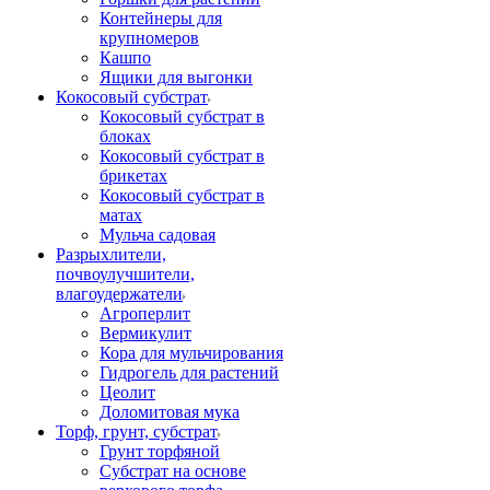
Контейнеры для
крупномеров
Кашпо
Ящики для выгонки
Кокосовый субстрат
Кокосовый субстрат в
блоках
Кокосовый субстрат в
брикетах
Кокосовый субстрат в
матах
Мульча садовая
Разрыхлители,
почвоулучшители,
влагоудержатели
Агроперлит
Вермикулит
Кора для мульчирования
Гидрогель для растений
Цеолит
Доломитовая мука
Торф, грунт, субстрат
Грунт торфяной
Субстрат на основе