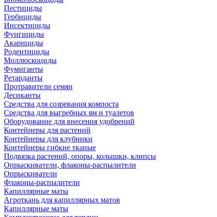
Пестициды
Гербициды
Инсектициды
Фунгициды
Акарициды
Родентициды
Моллюскоциды
Фумиганты
Ретарданты
Протравители семян
Десиканты
Средства для созревания компоста
Средства для выгребных ям и туалетов
Оборудование для внесения удобрений
Контейнеры для растений
Контейнеры для клубники
Контейнеры гибкие тканые
Подвязка растений, опоры, колышки, клипсы
Опрыскиватели, флаконы-распылители
Опрыскиватели
Флаконы-распылители
Капиллярные маты
Агроткань для капиллярных матов
Капиллярные маты