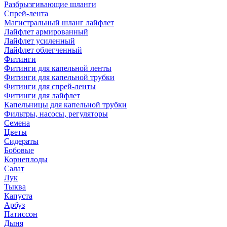
Разбрызгивающие шланги
Спрей-лента
Магистральный шланг лайфлет
Лайфлет армированный
Лайфлет усиленный
Лайфлет облегченный
Фитинги
Фитинги для капельной ленты
Фитинги для капельной трубки
Фитинги для спрей-ленты
Фитинги для лайфлет
Капельницы для капельной трубки
Фильтры, насосы, регуляторы
Семена
Цветы
Сидераты
Бобовые
Корнеплоды
Салат
Лук
Тыква
Капуста
Арбуз
Патиссон
Дыня