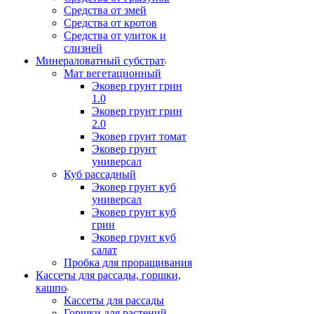
Средства от змей
Средства от кротов
Средства от улиток и
слизней
Минераловатный субстрат
Мат вегетационный
Эковер грунт грин
1.0
Эковер грунт грин
2.0
Эковер грунт томат
Эковер грунт
универсал
Куб рассадный
Эковер грунт куб
универсал
Эковер грунт куб
грин
Эковер грунт куб
салат
Пробка для проращивания
Кассеты для рассады, горшки,
кашпо
Кассеты для рассады
Горшки для растений