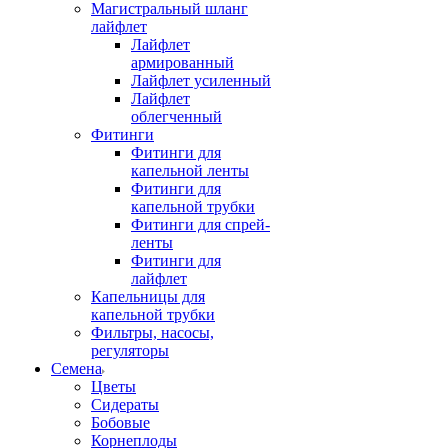
Магистральный шланг
лайфлет
Лайфлет
армированный
Лайфлет усиленный
Лайфлет
облегченный
Фитинги
Фитинги для
капельной ленты
Фитинги для
капельной трубки
Фитинги для спрей-
ленты
Фитинги для
лайфлет
Капельницы для
капельной трубки
Фильтры, насосы,
регуляторы
Семена
Цветы
Сидераты
Бобовые
Корнеплоды