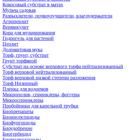
Кокосовый субстрат в матах
Мульча садовая
Разрыхлители, почвоулучшители, влагоудержатели
Агроперлит
Вермикулит
Кора для мульчирования
Гидрогель для растений
Цеолит
Доломитовая мука
Торф, грунт, субстрат
Грунт торфяной
Субстрат на основе верхового торфа нейтрализованный
Торф верховой нейтрализованный
Торф верховой низкой степени разложения
Торф Низинный
Пленка для водоемов
Микрополив, спринклеры, фоггеры
Микроспринклеры
Пробойники для капельной трубки
Биопрепараты
Биоинсектициды
Биофунгициды
Биоудобрение
Биогербицид
Биомолюскоциды