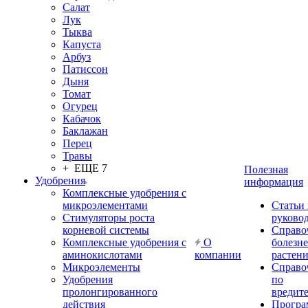
Салат
Лук
Тыква
Капуста
Арбуз
Патиссон
Дыня
Томат
Огурец
Кабачок
Баклажан
Перец
Травы
+ ЕЩЕ 7
Полезная
Удобрения
информация
Комплексные удобрения с
микроэлементами
Статьи
Стимуляторы роста
руково
корневой системы
Справо
Комплексные удобрения с
О
болезн
аминокислотами
компании
растен
Микроэлементы
Справо
Удобрения
по
пролонгированного
вредит
действия
Прогр