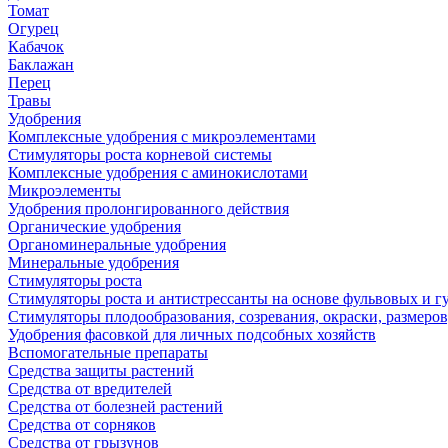
Томат
Огурец
Кабачок
Баклажан
Перец
Травы
Удобрения
Комплексные удобрения с микроэлементами
Стимуляторы роста корневой системы
Комплексные удобрения с аминокислотами
Микроэлементы
Удобрения пролонгированного действия
Органические удобрения
Органоминеральные удобрения
Минеральные удобрения
Стимуляторы роста
Стимуляторы роста и антистрессанты на основе фульвовых и 
Стимуляторы плодообразования, созревания, окраски, размеров,
Удобрения фасовкой для личных подсобных хозяйств
Вспомогательные препараты
Средства защиты растений
Средства от вредителей
Средства от болезней растений
Средства от сорняков
Средства от грызунов