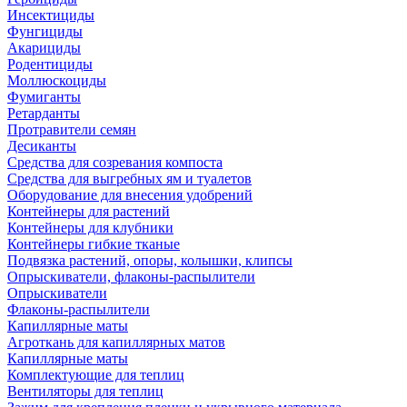
Инсектициды
Фунгициды
Акарициды
Родентициды
Моллюскоциды
Фумиганты
Ретарданты
Протравители семян
Десиканты
Средства для созревания компоста
Средства для выгребных ям и туалетов
Оборудование для внесения удобрений
Контейнеры для растений
Контейнеры для клубники
Контейнеры гибкие тканые
Подвязка растений, опоры, колышки, клипсы
Опрыскиватели, флаконы-распылители
Опрыскиватели
Флаконы-распылители
Капиллярные маты
Агроткань для капиллярных матов
Капиллярные маты
Комплектующие для теплиц
Вентиляторы для теплиц