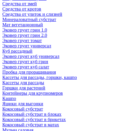
Средства от змей
Средства от кротов
Средства от улиток и слизней
Минераловатный субстрат
Мат вегетационный
Эковер грунт грин 1.0
Эковер грунт грин 2.0
Эковер грунт томат
Эковер грунт универсал
Куб рассадный
Эковер грунт куб универсал
Эковер грунт куб грин
Эковер грунт куб салат
Пробка для проращивания
Кассеты для рассады, горшки, кашпо
Кассеты для рассады
Горшки для растений
Контейнеры для крупномеров
Кашпо
Ящики для выгонки
Кокосовый субстрат
Кокосовый субстрат в блоках
Кокосовый субстрат в брикетах
Кокосовый субстрат в матах
Мульча садовая