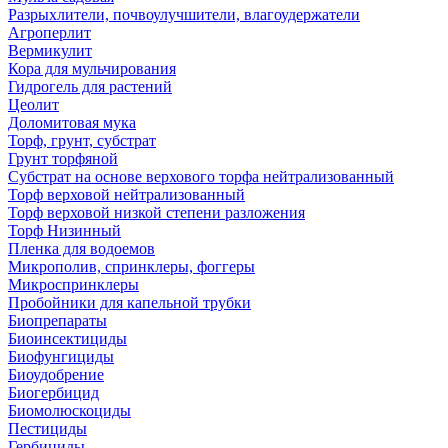
Разрыхлители, почвоулучшители, влагоудержатели
Агроперлит
Вермикулит
Кора для мульчирования
Гидрогель для растений
Цеолит
Доломитовая мука
Торф, грунт, субстрат
Грунт торфяной
Субстрат на основе верхового торфа нейтрализованный
Торф верховой нейтрализованный
Торф верховой низкой степени разложения
Торф Низинный
Пленка для водоемов
Микрополив, спринклеры, фоггеры
Микроспринклеры
Пробойники для капельной трубки
Биопрепараты
Биоинсектициды
Биофунгициды
Биоудобрение
Биогербицид
Биомолюскоциды
Пестициды
Гербициды