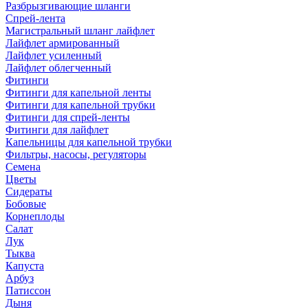
Разбрызгивающие шланги
Спрей-лента
Магистральный шланг лайфлет
Лайфлет армированный
Лайфлет усиленный
Лайфлет облегченный
Фитинги
Фитинги для капельной ленты
Фитинги для капельной трубки
Фитинги для спрей-ленты
Фитинги для лайфлет
Капельницы для капельной трубки
Фильтры, насосы, регуляторы
Семена
Цветы
Сидераты
Бобовые
Корнеплоды
Салат
Лук
Тыква
Капуста
Арбуз
Патиссон
Дыня