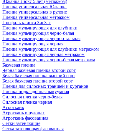
Южанка Люкс 5 лет (метражом)
Пленка универсальная Южанка
Пленка универсальная в рулоне
Пленка универсальная метражом
Профиль клипса ЗигЗаг
Пленка мульчирующая для клубники
Пленка мульчирующая черно-белая
Пленка мульчирующая черно-стальная
Пленка мульчирующая черная
Пленка мульчирующая для клубники метражом
Пленка мульчирующая черная метражом
Пленка мульчирующая черно-белая метражом
Бахчевая пленка
Черная бахчевая пленка второй сорт
Белая бахчевая пленка высший сорт
Белая бахчевая пленка второй сорт
Пленка для силосных траншей и курганов
Пленка подкладочная вакуумная
Силосная пленка черно-белая
Силосная пленка черная
Агроткань
Агроткань в рулонах
Агроткань фасованная
Сетки затеняющие
Сетка затеняющая фасованная