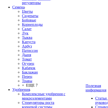
регуляторы
Семена
Цветы
Сидераты
Бобовые
Корнеплоды
Салат
Лук
Тыква
Капуста
Арбуз
Патиссон
Дыня
Томат
Огурец
Кабачок
Баклажан
Перец
Травы
+ ЕЩЕ 7
Полезная
Удобрения
информация
Комплексные удобрения с
микроэлементами
Статьи
Стимуляторы роста
руково
корневой системы
Справо