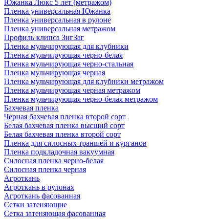
Южанка Люкс 5 лет (метражом)
Пленка универсальная Южанка
Пленка универсальная в рулоне
Пленка универсальная метражом
Профиль клипса ЗигЗаг
Пленка мульчирующая для клубники
Пленка мульчирующая черно-белая
Пленка мульчирующая черно-стальная
Пленка мульчирующая черная
Пленка мульчирующая для клубники метражом
Пленка мульчирующая черная метражом
Пленка мульчирующая черно-белая метражом
Бахчевая пленка
Черная бахчевая пленка второй сорт
Белая бахчевая пленка высший сорт
Белая бахчевая пленка второй сорт
Пленка для силосных траншей и курганов
Пленка подкладочная вакуумная
Силосная пленка черно-белая
Силосная пленка черная
Агроткань
Агроткань в рулонах
Агроткань фасованная
Сетки затеняющие
Сетка затеняющая фасованная