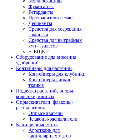
Моллюскоциды
Фумиганты
Ретарданты
Протравители семян
Десиканты
Средства для созревания
компоста
Средства для выгребных
ям и туалетов
+ ЕЩЕ 2
Оборудование для внесения
удобрений
Контейнеры для растений
Контейнеры для клубники
Контейнеры гибкие
тканые
Подвязка растений, опоры,
колышки, клипсы
Опрыскиватели, флаконы-
распылители
Опрыскиватели
Флаконы-распылители
Капиллярные маты
Агроткань для
капиллярных матов