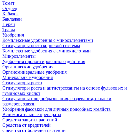
Томат
Огурец
Кабачок
Баклажан
Перец
Травы
Удобрения
Комплексные удобрения с микроэлементами
Стимуляторы роста корневой системы
Комплексные удобрения с аминокислотами
Микроэлементы
Удобрения пролонгированного действия
Органические удобрения
Органоминеральные удобрения
Минеральные удобрения
Стимуляторы роста
Стимуляторы роста и антистрессанты на основе фульвовых и
гуминовых кислот
Стимуляторы плодообразования, созревания, окраски,
размеров, завязи
Удобрения фасовкой для личных подсобных хозяйств
Вспомогательные препараты
Средства защиты растений
Средства от вредителей
Средства от болезней растений