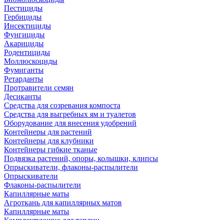
Пестициды
Гербициды
Инсектициды
Фунгициды
Акарициды
Родентициды
Моллюскоциды
Фумиганты
Ретарданты
Протравители семян
Десиканты
Средства для созревания компоста
Средства для выгребных ям и туалетов
Оборудование для внесения удобрений
Контейнеры для растений
Контейнеры для клубники
Контейнеры гибкие тканые
Подвязка растений, опоры, колышки, клипсы
Опрыскиватели, флаконы-распылители
Опрыскиватели
Флаконы-распылители
Капиллярные маты
Агроткань для капиллярных матов
Капиллярные маты