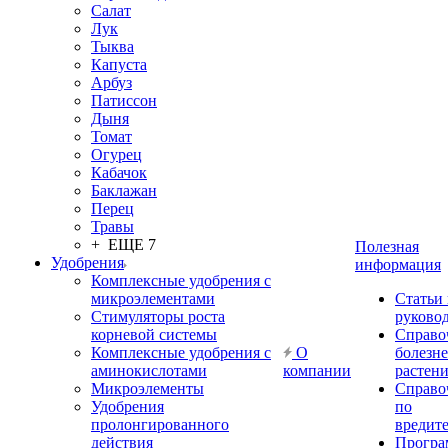
Салат
Лук
Тыква
Капуста
Арбуз
Патиссон
Дыня
Томат
Огурец
Кабачок
Баклажан
Перец
Травы
+ ЕЩЕ 7
Полезная
Удобрения
информация
Комплексные удобрения с
микроэлементами
Статьи
Стимуляторы роста
руково
корневой системы
Справо
Комплексные удобрения с
О
болезн
аминокислотами
компании
растен
Микроэлементы
Справо
Удобрения
по
пролонгированного
вредит
действия
Прогр