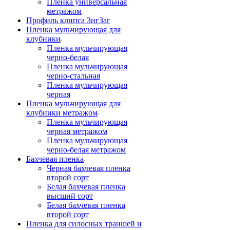
Пленка универсальная
метражом
Профиль клипса ЗигЗаг
Пленка мульчирующая для
клубники
Пленка мульчирующая
черно-белая
Пленка мульчирующая
черно-стальная
Пленка мульчирующая
черная
Пленка мульчирующая для
клубники метражом
Пленка мульчирующая
черная метражом
Пленка мульчирующая
черно-белая метражом
Бахчевая пленка
Черная бахчевая пленка
второй сорт
Белая бахчевая пленка
высший сорт
Белая бахчевая пленка
второй сорт
Пленка для силосных траншей и