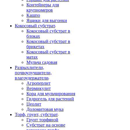
Контейнеры для
крупномеров
Кашпо
Ящики для выгонки
Кокосовый субстрат
Кокосовый субстрат в
блоках
Кокосовый субстрат в
брикетах
Кокосовый субстрат в
матах
Мульча садовая
Разрыхлители,
почвоулучшители,
влагоудержатели
Агроперлит
Вермикулит
Кора для мульчирования
Гидрогель для растений
Цеолит
Доломитовая мука
Торф, грунт, субстрат
Грунт торфяной
Субстрат на основе