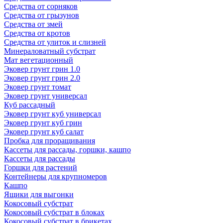
Средства от сорняков
Средства от грызунов
Средства от змей
Средства от кротов
Средства от улиток и слизней
Минераловатный субстрат
Мат вегетационный
Эковер грунт грин 1.0
Эковер грунт грин 2.0
Эковер грунт томат
Эковер грунт универсал
Куб рассадный
Эковер грунт куб универсал
Эковер грунт куб грин
Эковер грунт куб салат
Пробка для проращивания
Кассеты для рассады, горшки, кашпо
Кассеты для рассады
Горшки для растений
Контейнеры для крупномеров
Кашпо
Ящики для выгонки
Кокосовый субстрат
Кокосовый субстрат в блоках
Кокосовый субстрат в брикетах