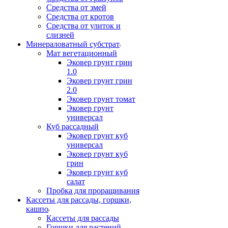
Средства от змей
Средства от кротов
Средства от улиток и
слизней
Минераловатный субстрат
Мат вегетационный
Эковер грунт грин
1.0
Эковер грунт грин
2.0
Эковер грунт томат
Эковер грунт
универсал
Куб рассадный
Эковер грунт куб
универсал
Эковер грунт куб
грин
Эковер грунт куб
салат
Пробка для проращивания
Кассеты для рассады, горшки,
кашпо
Кассеты для рассады
Горшки для растений