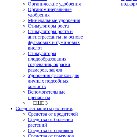
Органические удобрения
подкор
Органоминеральные
удобрения
Минеральные удобрения
Стимуляторы роста
Стимуляторы роста и
антистрессанты на основе
фульвовых и гуминовых
кислот
Стимуляторы
плодообразования,
созревания, окраски,
размеров, завязи
Удобрения фасовкой для
личных подсобных
хозяйств
Вспомогательные
препараты
+ ЕЩЕ 3
Средства защиты растений
Средства от вредителей
Средства от болезней
растений
Средства от сорняков
Средства от грызунов