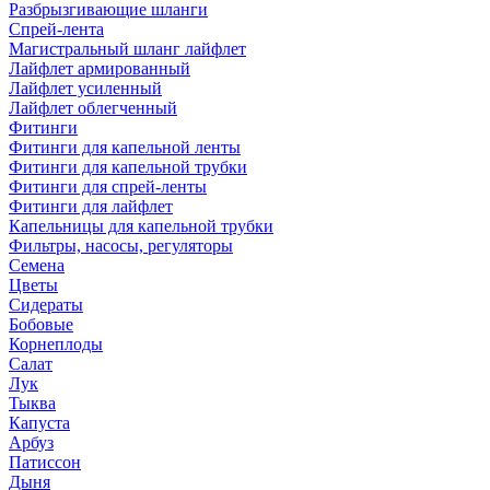
Разбрызгивающие шланги
Спрей-лента
Магистральный шланг лайфлет
Лайфлет армированный
Лайфлет усиленный
Лайфлет облегченный
Фитинги
Фитинги для капельной ленты
Фитинги для капельной трубки
Фитинги для спрей-ленты
Фитинги для лайфлет
Капельницы для капельной трубки
Фильтры, насосы, регуляторы
Семена
Цветы
Сидераты
Бобовые
Корнеплоды
Салат
Лук
Тыква
Капуста
Арбуз
Патиссон
Дыня