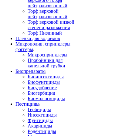
верхового торфа
нейтрализованный
Торф верховой
нейтрализованный
Торф верховой низкой
степени разложения
Торф Низинный
Пленка для водоемов
Микрополив, спринклеры,
фоггеры
Микроспринклеры
Пробойники для
капельной трубки
Биопрепараты
Биоинсектициды
Биофунгициды
Биоудобрение
Биогербицид
Биомолюскоциды
Пестициды
Гербициды
Инсектициды
Фунгициды
Акарициды
Родентициды