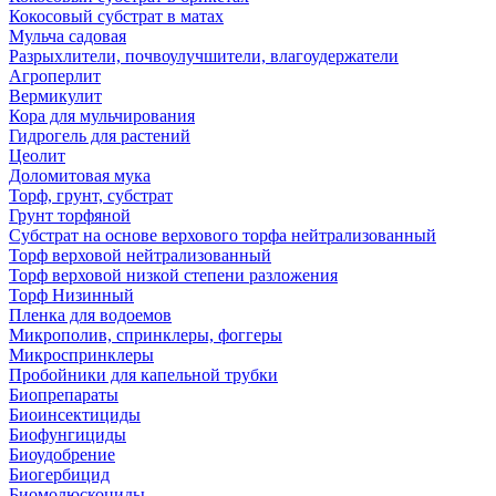
Кокосовый субстрат в матах
Мульча садовая
Разрыхлители, почвоулучшители, влагоудержатели
Агроперлит
Вермикулит
Кора для мульчирования
Гидрогель для растений
Цеолит
Доломитовая мука
Торф, грунт, субстрат
Грунт торфяной
Субстрат на основе верхового торфа нейтрализованный
Торф верховой нейтрализованный
Торф верховой низкой степени разложения
Торф Низинный
Пленка для водоемов
Микрополив, спринклеры, фоггеры
Микроспринклеры
Пробойники для капельной трубки
Биопрепараты
Биоинсектициды
Биофунгициды
Биоудобрение
Биогербицид
Биомолюскоциды