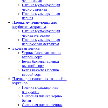
черно-белая
Пленка мульчирующая
черно-стальная
Пленка мульчирующая
черная
Пленка мульчирующая для
клубники метражом
Пленка мульчирующая
черная метражом
Пленка мульчирующая
черно-белая метражом
Бахчевая пленка
Черная бахчевая пленка
второй сорт
Белая бахчевая пленка
высший сорт
Белая бахчевая пленка
второй сорт
Пленка для силосных траншей и
курганов
Пленка подкладочная
вакуумная
Силосная пленка черно-
белая
Силосная пленка черная