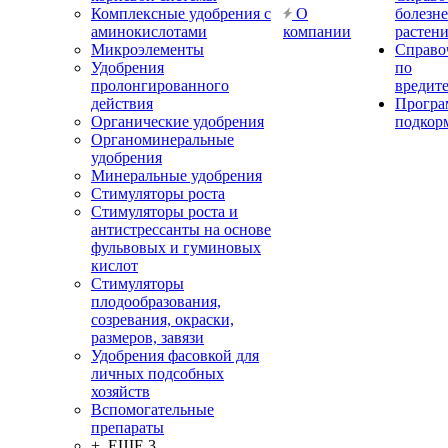
Комплексные удобрения с
О
болезн
аминокислотами
компании
растен
Микроэлементы
Справо
Удобрения
по
пролонгированного
вредит
действия
Прогр
Органические удобрения
подкор
Органоминеральные
удобрения
Минеральные удобрения
Стимуляторы роста
Стимуляторы роста и
антистрессанты на основе
фульвовых и гуминовых
кислот
Стимуляторы
плодообразования,
созревания, окраски,
размеров, завязи
Удобрения фасовкой для
личных подсобных
хозяйств
Вспомогательные
препараты
+ ЕЩЕ 3