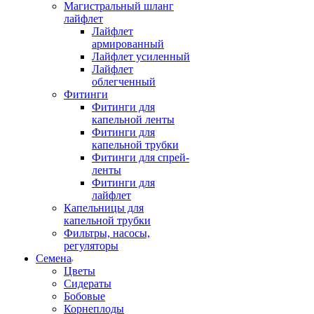
Магистральный шланг
лайфлет
Лайфлет
армированный
Лайфлет усиленный
Лайфлет
облегченный
Фитинги
Фитинги для
капельной ленты
Фитинги для
капельной трубки
Фитинги для спрей-
ленты
Фитинги для
лайфлет
Капельницы для
капельной трубки
Фильтры, насосы,
регуляторы
Семена
Цветы
Сидераты
Бобовые
Корнеплоды