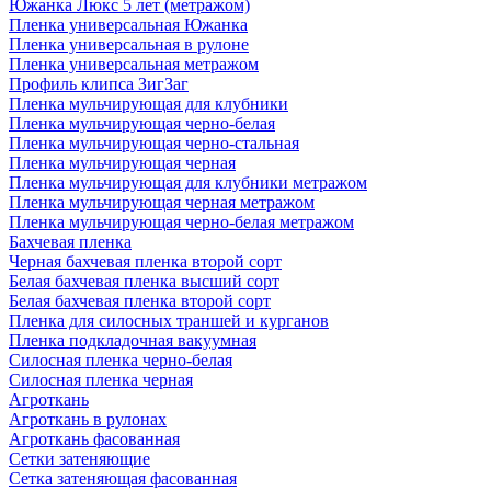
Южанка Люкс 5 лет (метражом)
Пленка универсальная Южанка
Пленка универсальная в рулоне
Пленка универсальная метражом
Профиль клипса ЗигЗаг
Пленка мульчирующая для клубники
Пленка мульчирующая черно-белая
Пленка мульчирующая черно-стальная
Пленка мульчирующая черная
Пленка мульчирующая для клубники метражом
Пленка мульчирующая черная метражом
Пленка мульчирующая черно-белая метражом
Бахчевая пленка
Черная бахчевая пленка второй сорт
Белая бахчевая пленка высший сорт
Белая бахчевая пленка второй сорт
Пленка для силосных траншей и курганов
Пленка подкладочная вакуумная
Силосная пленка черно-белая
Силосная пленка черная
Агроткань
Агроткань в рулонах
Агроткань фасованная
Сетки затеняющие
Сетка затеняющая фасованная