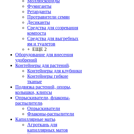
Моллюскоциды
Фумиганты
Ретарданты
Протравители семян
Десиканты
Средства для созревания
компоста
Средства для выгребных
ям и туалетов
+ ЕЩЕ 2
Оборудование для внесения
удобрений
Контейнеры для растений
Контейнеры для клубники
Контейнеры гибкие
тканые
Подвязка растений, опоры,
колышки, клипсы
Опрыскиватели, флаконы-
распылители
Опрыскиватели
Флаконы-распылители
Капиллярные маты
Агроткань для
капиллярных матов