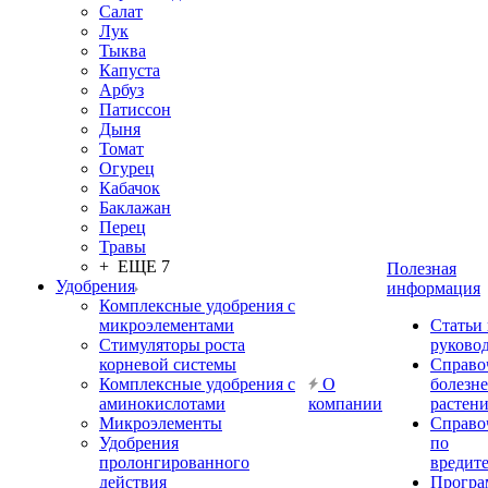
Салат
Лук
Тыква
Капуста
Арбуз
Патиссон
Дыня
Томат
Огурец
Кабачок
Баклажан
Перец
Травы
+ ЕЩЕ 7
Полезная
Удобрения
информация
Комплексные удобрения с
микроэлементами
Статьи
Стимуляторы роста
руково
корневой системы
Справо
Комплексные удобрения с
О
болезн
аминокислотами
компании
растен
Микроэлементы
Справо
Удобрения
по
пролонгированного
вредит
действия
Прогр