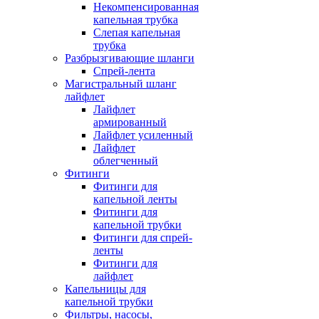
Некомпенсированная
капельная трубка
Слепая капельная
трубка
Разбрызгивающие шланги
Спрей-лента
Магистральный шланг
лайфлет
Лайфлет
армированный
Лайфлет усиленный
Лайфлет
облегченный
Фитинги
Фитинги для
капельной ленты
Фитинги для
капельной трубки
Фитинги для спрей-
ленты
Фитинги для
лайфлет
Капельницы для
капельной трубки
Фильтры, насосы,