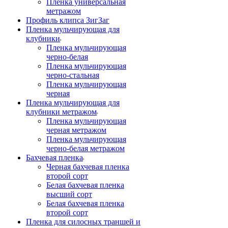
Пленка универсальная
метражом
Профиль клипса ЗигЗаг
Пленка мульчирующая для
клубники
Пленка мульчирующая
черно-белая
Пленка мульчирующая
черно-стальная
Пленка мульчирующая
черная
Пленка мульчирующая для
клубники метражом
Пленка мульчирующая
черная метражом
Пленка мульчирующая
черно-белая метражом
Бахчевая пленка
Черная бахчевая пленка
второй сорт
Белая бахчевая пленка
высший сорт
Белая бахчевая пленка
второй сорт
Пленка для силосных траншей и