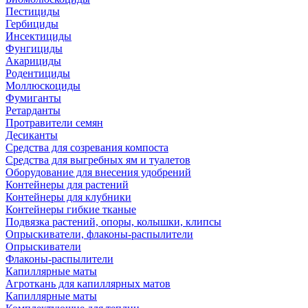
Пестициды
Гербициды
Инсектициды
Фунгициды
Акарициды
Родентициды
Моллюскоциды
Фумиганты
Ретарданты
Протравители семян
Десиканты
Средства для созревания компоста
Средства для выгребных ям и туалетов
Оборудование для внесения удобрений
Контейнеры для растений
Контейнеры для клубники
Контейнеры гибкие тканые
Подвязка растений, опоры, колышки, клипсы
Опрыскиватели, флаконы-распылители
Опрыскиватели
Флаконы-распылители
Капиллярные маты
Агроткань для капиллярных матов
Капиллярные маты