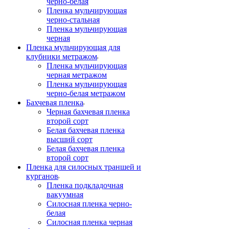
черно-белая
Пленка мульчирующая
черно-стальная
Пленка мульчирующая
черная
Пленка мульчирующая для
клубники метражом
Пленка мульчирующая
черная метражом
Пленка мульчирующая
черно-белая метражом
Бахчевая пленка
Черная бахчевая пленка
второй сорт
Белая бахчевая пленка
высший сорт
Белая бахчевая пленка
второй сорт
Пленка для силосных траншей и
курганов
Пленка подкладочная
вакуумная
Силосная пленка черно-
белая
Силосная пленка черная