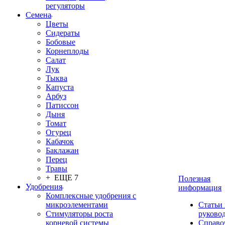
регуляторы
Семена
Цветы
Сидераты
Бобовые
Корнеплоды
Салат
Лук
Тыква
Капуста
Арбуз
Патиссон
Дыня
Томат
Огурец
Кабачок
Баклажан
Перец
Травы
+ ЕЩЕ 7
Полезная
Удобрения
информация
Комплексные удобрения с
микроэлементами
Статьи
Стимуляторы роста
руково
корневой системы
Справо