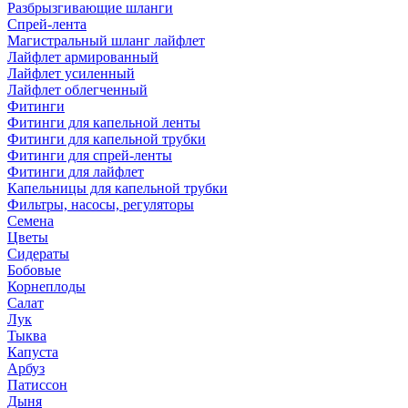
Разбрызгивающие шланги
Спрей-лента
Магистральный шланг лайфлет
Лайфлет армированный
Лайфлет усиленный
Лайфлет облегченный
Фитинги
Фитинги для капельной ленты
Фитинги для капельной трубки
Фитинги для спрей-ленты
Фитинги для лайфлет
Капельницы для капельной трубки
Фильтры, насосы, регуляторы
Семена
Цветы
Сидераты
Бобовые
Корнеплоды
Салат
Лук
Тыква
Капуста
Арбуз
Патиссон
Дыня