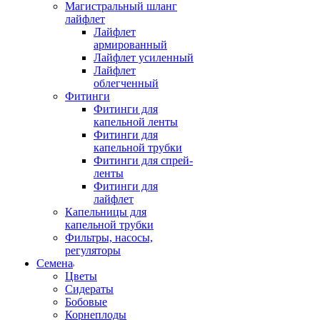
Магистральный шланг
лайфлет
Лайфлет
армированный
Лайфлет усиленный
Лайфлет
облегченный
Фитинги
Фитинги для
капельной ленты
Фитинги для
капельной трубки
Фитинги для спрей-
ленты
Фитинги для
лайфлет
Капельницы для
капельной трубки
Фильтры, насосы,
регуляторы
Семена
Цветы
Сидераты
Бобовые
Корнеплоды