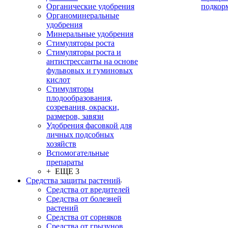
Органические удобрения
подкор
Органоминеральные
удобрения
Минеральные удобрения
Стимуляторы роста
Стимуляторы роста и
антистрессанты на основе
фульвовых и гуминовых
кислот
Стимуляторы
плодообразования,
созревания, окраски,
размеров, завязи
Удобрения фасовкой для
личных подсобных
хозяйств
Вспомогательные
препараты
+ ЕЩЕ 3
Средства защиты растений
Средства от вредителей
Средства от болезней
растений
Средства от сорняков
Средства от грызунов