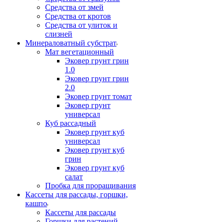
Средства от змей
Средства от кротов
Средства от улиток и
слизней
Минераловатный субстрат
Мат вегетационный
Эковер грунт грин
1.0
Эковер грунт грин
2.0
Эковер грунт томат
Эковер грунт
универсал
Куб рассадный
Эковер грунт куб
универсал
Эковер грунт куб
грин
Эковер грунт куб
салат
Пробка для проращивания
Кассеты для рассады, горшки,
кашпо
Кассеты для рассады
Горшки для растений