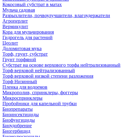
Кокосовый субстрат в матах
Мульча садовая
Разрыхлители, почвоулучшители, влагоудержатели
Агроперлит
Вермикулит
Кора для мульчирования
Гидрогель для растений
Цеолит
Доломитовая мука
Торф, грунт, субстрат
Грунт торфяной
Субстрат на основе верхового торфа нейтрализованный
Торф верховой нейтрализованный
Торф верховой низкой степени разложения
Торф Низинный
Пленка для водоемов
Микрополив, спринклеры, фоггеры
Микроспринклеры
Пробойники для капельной трубки
Биопрепараты
Биоинсектициды
Биофунгициды
Биоудобрение
Биогербицид
Биомолюскоциды