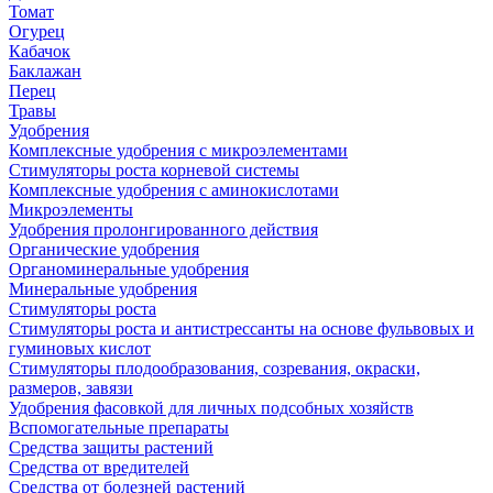
Томат
Огурец
Кабачок
Баклажан
Перец
Травы
Удобрения
Комплексные удобрения с микроэлементами
Стимуляторы роста корневой системы
Комплексные удобрения с аминокислотами
Микроэлементы
Удобрения пролонгированного действия
Органические удобрения
Органоминеральные удобрения
Минеральные удобрения
Стимуляторы роста
Стимуляторы роста и антистрессанты на основе фульвовых и
гуминовых кислот
Стимуляторы плодообразования, созревания, окраски,
размеров, завязи
Удобрения фасовкой для личных подсобных хозяйств
Вспомогательные препараты
Средства защиты растений
Средства от вредителей
Средства от болезней растений