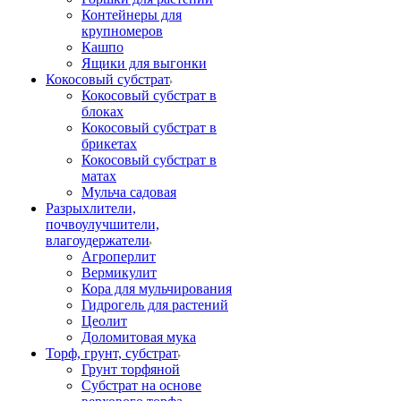
Контейнеры для
крупномеров
Кашпо
Ящики для выгонки
Кокосовый субстрат
Кокосовый субстрат в
блоках
Кокосовый субстрат в
брикетах
Кокосовый субстрат в
матах
Мульча садовая
Разрыхлители,
почвоулучшители,
влагоудержатели
Агроперлит
Вермикулит
Кора для мульчирования
Гидрогель для растений
Цеолит
Доломитовая мука
Торф, грунт, субстрат
Грунт торфяной
Субстрат на основе