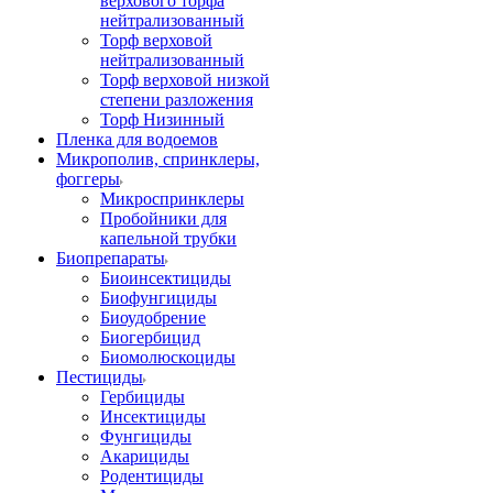
верхового торфа
нейтрализованный
Торф верховой
нейтрализованный
Торф верховой низкой
степени разложения
Торф Низинный
Пленка для водоемов
Микрополив, спринклеры,
фоггеры
Микроспринклеры
Пробойники для
капельной трубки
Биопрепараты
Биоинсектициды
Биофунгициды
Биоудобрение
Биогербицид
Биомолюскоциды
Пестициды
Гербициды
Инсектициды
Фунгициды
Акарициды
Родентициды