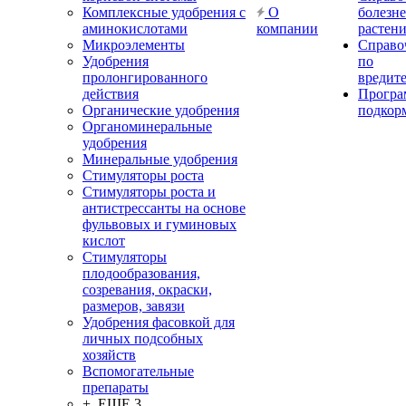
Комплексные удобрения с
О
болезн
аминокислотами
компании
растен
Микроэлементы
Справо
Удобрения
по
пролонгированного
вредит
действия
Прогр
Органические удобрения
подкор
Органоминеральные
удобрения
Минеральные удобрения
Стимуляторы роста
Стимуляторы роста и
антистрессанты на основе
фульвовых и гуминовых
кислот
Стимуляторы
плодообразования,
созревания, окраски,
размеров, завязи
Удобрения фасовкой для
личных подсобных
хозяйств
Вспомогательные
препараты
+ ЕЩЕ 3