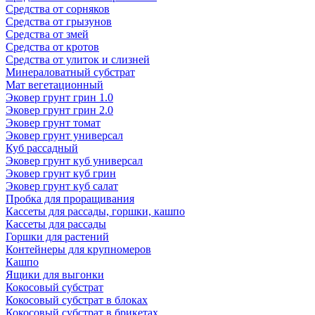
Средства от сорняков
Средства от грызунов
Средства от змей
Средства от кротов
Средства от улиток и слизней
Минераловатный субстрат
Мат вегетационный
Эковер грунт грин 1.0
Эковер грунт грин 2.0
Эковер грунт томат
Эковер грунт универсал
Куб рассадный
Эковер грунт куб универсал
Эковер грунт куб грин
Эковер грунт куб салат
Пробка для проращивания
Кассеты для рассады, горшки, кашпо
Кассеты для рассады
Горшки для растений
Контейнеры для крупномеров
Кашпо
Ящики для выгонки
Кокосовый субстрат
Кокосовый субстрат в блоках
Кокосовый субстрат в брикетах