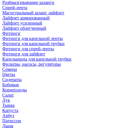
Разбрызгивающие шланги
Спрей-лента
Магистральный шланг лайфлет
Лайфлет армированный
Лайфлет усиленный
Лайфлет облегченный
Фитинги
Фитинги для капельной ленты
Фитинги для капельной трубки
Фитинги для спрей-ленты
Фитинги для лайфлет
Капельницы для капельной трубки
Фильтры, насосы, регуляторы
Семена
Цветы
Сидераты
Бобовые
Корнеплоды
Салат
Лук
Тыква
Капуста
Арбуз
Патиссон
Дыня