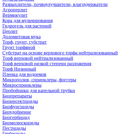
Разрыхлители, почвоулучшители, влагоудержатели
Агроперлит
Вермикулит
Кора для мульчирования
Гидрогель для растений
Цеолит
Доломитовая мука
Торф, грунт, субстрат
Грунт торфяной
Субстрат на основе верхового торфа нейтрализованный
Торф верховой нейтрализованный
Торф верховой низкой степени разложения
Торф Низинный
Пленка для водоемов
Микрополив, спринклеры, фоггеры
Микроспринклеры
Пробойники для капельной трубки
Биопрепараты
Биоинсектициды
Биофунгициды
Биоудобрение
Биогербицид
Биомолюскоциды
Пестициды
Гербициды