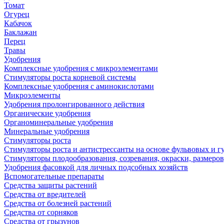
Томат
Огурец
Кабачок
Баклажан
Перец
Травы
Удобрения
Комплексные удобрения с микроэлементами
Стимуляторы роста корневой системы
Комплексные удобрения с аминокислотами
Микроэлементы
Удобрения пролонгированного действия
Органические удобрения
Органоминеральные удобрения
Минеральные удобрения
Стимуляторы роста
Стимуляторы роста и антистрессанты на основе фульвовых и 
Стимуляторы плодообразования, созревания, окраски, размеров,
Удобрения фасовкой для личных подсобных хозяйств
Вспомогательные препараты
Средства защиты растений
Средства от вредителей
Средства от болезней растений
Средства от сорняков
Средства от грызунов