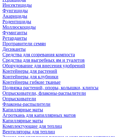
Инсектициды
Фунгициды
Акарициды
Родентициды
Моллюскоциды
Фумиганты
Ретарданты
Протравители семян
Десиканты
Средства для созревания компоста
Средства для выгребных ям и туалетов
Оборудование для внесения удобрений
Контейнеры для растений
Контейнеры для клубники
Контейнеры гибкие тканые
Подвязка растений, опоры, колышки, клипсы
Опрыскиватели, флаконы-распылители
Опрыскиватели
Флаконы-распылители
Капиллярные маты
Агроткань для капиллярных матов
Капиллярные маты
Комплектующие для теплиц
Вентиляторы для теплиц