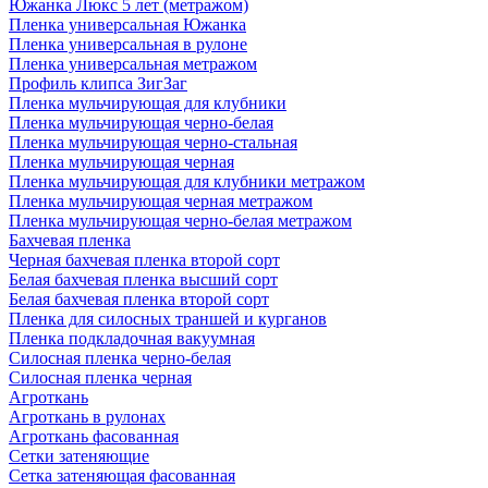
Южанка Люкс 5 лет (метражом)
Пленка универсальная Южанка
Пленка универсальная в рулоне
Пленка универсальная метражом
Профиль клипса ЗигЗаг
Пленка мульчирующая для клубники
Пленка мульчирующая черно-белая
Пленка мульчирующая черно-стальная
Пленка мульчирующая черная
Пленка мульчирующая для клубники метражом
Пленка мульчирующая черная метражом
Пленка мульчирующая черно-белая метражом
Бахчевая пленка
Черная бахчевая пленка второй сорт
Белая бахчевая пленка высший сорт
Белая бахчевая пленка второй сорт
Пленка для силосных траншей и курганов
Пленка подкладочная вакуумная
Силосная пленка черно-белая
Силосная пленка черная
Агроткань
Агроткань в рулонах
Агроткань фасованная
Сетки затеняющие
Сетка затеняющая фасованная