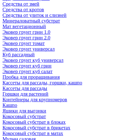
Средства от змей
Средства от кротов
Средства от улиток и слизней
Минераловатный субстрат
Мат вегетационный
Эковер грунт грин 1.0
Эковер грунт грин 2.0
Эковер грунт томат
Эковер грунт универсал
Куб рассадный
Эковер грунт куб универсал
Эковер грунт куб грин
Эковер грунт куб салат
Пробка для проращивания
Кассеты для рассады, горшки, кашпо
Кассеты для рассады
Горшки для растений
Контейнеры для крупномеров
Кашпо
Ящики для выгонки
Кокосовый субстрат
Кокосовый субстрат в блоках
Кокосовый субстрат в брикетах
Кокосовый субстрат в матах
Мульча садовая