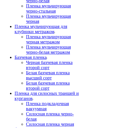
черно-белая
Пленка мульчирующая
черно-стальная
Пленка мульчирующая
черная
Пленка мульчирующая для
клубники метражом
Пленка мульчирующая
черная метражом
Пленка мульчирующая
черно-белая метражом
Бахчевая пленка
Черная бахчевая пленка
второй сорт
Белая бахчевая пленка
высший сорт
Белая бахчевая пленка
второй сорт
Пленка для силосных траншей и
курганов
Пленка подкладочная
вакуумная
Силосная пленка черно-
белая
Силосная пленка черная