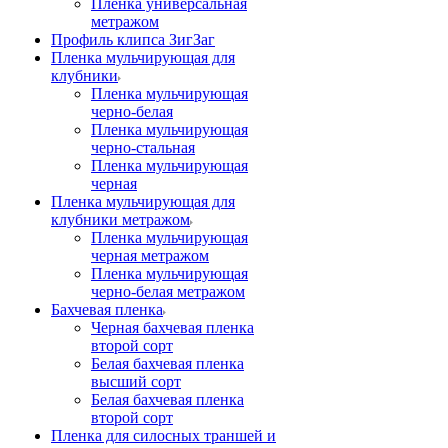
Пленка универсальная
метражом
Профиль клипса ЗигЗаг
Пленка мульчирующая для
клубники
Пленка мульчирующая
черно-белая
Пленка мульчирующая
черно-стальная
Пленка мульчирующая
черная
Пленка мульчирующая для
клубники метражом
Пленка мульчирующая
черная метражом
Пленка мульчирующая
черно-белая метражом
Бахчевая пленка
Черная бахчевая пленка
второй сорт
Белая бахчевая пленка
высший сорт
Белая бахчевая пленка
второй сорт
Пленка для силосных траншей и