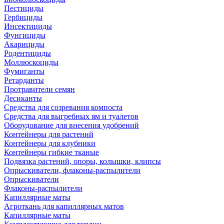
Пестициды
Гербициды
Инсектициды
Фунгициды
Акарициды
Родентициды
Моллюскоциды
Фумиганты
Ретарданты
Протравители семян
Десиканты
Средства для созревания компоста
Средства для выгребных ям и туалетов
Оборудование для внесения удобрений
Контейнеры для растений
Контейнеры для клубники
Контейнеры гибкие тканые
Подвязка растений, опоры, колышки, клипсы
Опрыскиватели, флаконы-распылители
Опрыскиватели
Флаконы-распылители
Капиллярные маты
Агроткань для капиллярных матов
Капиллярные маты