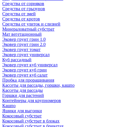
Средства от сорняков
Средства от грызунов
Средства от змей
Средства от кротов
Средства от улиток и слизней
Минераловатный субстрат
Мат вегетационный
Эковер грунт грин 1.0
Эковер грунт грин 2.0
Эковер грунт томат
Эковер грунт универсал
Куб рассадный
Эковер грунт куб универсал
Эковер грунт куб грин
Эковер грунт куб салат
Пробка для проращивания
Кассеты для рассады, горшки, кашпо
Кассеты для рассады
Горшки для растений
Контейнеры для крупномеров
Кашпо
Ящики для выгонки
Кокосовый субстрат
Кокосовый субстрат в блоках
Кокосовый субстрат в брикетах