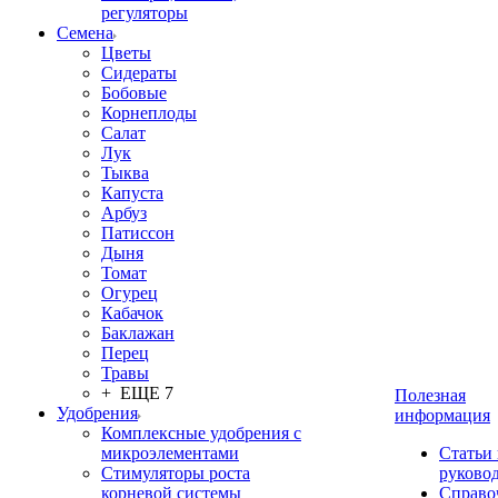
регуляторы
Семена
Цветы
Сидераты
Бобовые
Корнеплоды
Салат
Лук
Тыква
Капуста
Арбуз
Патиссон
Дыня
Томат
Огурец
Кабачок
Баклажан
Перец
Травы
+ ЕЩЕ 7
Полезная
Удобрения
информация
Комплексные удобрения с
микроэлементами
Статьи
Стимуляторы роста
руково
корневой системы
Справо