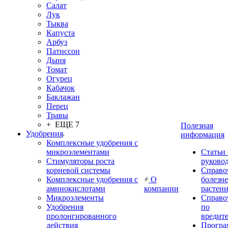
Салат
Лук
Тыква
Капуста
Арбуз
Патиссон
Дыня
Томат
Огурец
Кабачок
Баклажан
Перец
Травы
+ ЕЩЕ 7
Полезная
Удобрения
информация
Комплексные удобрения с
микроэлементами
Статьи
Стимуляторы роста
руково
корневой системы
Справо
Комплексные удобрения с
О
болезн
аминокислотами
компании
растен
Микроэлементы
Справо
Удобрения
по
пролонгированного
вредит
действия
Прогр