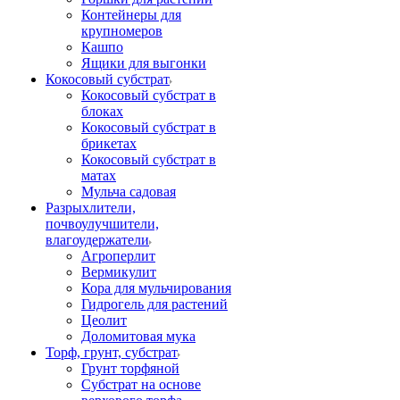
Контейнеры для
крупномеров
Кашпо
Ящики для выгонки
Кокосовый субстрат
Кокосовый субстрат в
блоках
Кокосовый субстрат в
брикетах
Кокосовый субстрат в
матах
Мульча садовая
Разрыхлители,
почвоулучшители,
влагоудержатели
Агроперлит
Вермикулит
Кора для мульчирования
Гидрогель для растений
Цеолит
Доломитовая мука
Торф, грунт, субстрат
Грунт торфяной
Субстрат на основе