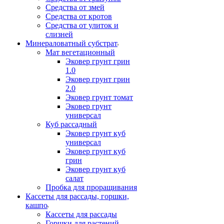
Средства от змей
Средства от кротов
Средства от улиток и
слизней
Минераловатный субстрат
Мат вегетационный
Эковер грунт грин
1.0
Эковер грунт грин
2.0
Эковер грунт томат
Эковер грунт
универсал
Куб рассадный
Эковер грунт куб
универсал
Эковер грунт куб
грин
Эковер грунт куб
салат
Пробка для проращивания
Кассеты для рассады, горшки,
кашпо
Кассеты для рассады
Горшки для растений