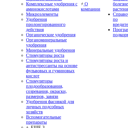
Комплексные удобрения с
О
болезн
аминокислотами
компании
растен
Микроэлементы
Справо
Удобрения
по
пролонгированного
вредит
действия
Прогр
Органические удобрения
подкор
Органоминеральные
удобрения
Минеральные удобрения
Стимуляторы роста
Стимуляторы роста и
антистрессанты на основе
фульвовых и гуминовых
кислот
Стимуляторы
плодообразования,
созревания, окраски,
размеров, завязи
Удобрения фасовкой для
личных подсобных
хозяйств
Вспомогательные
препараты
+ ЕЩЕ 3