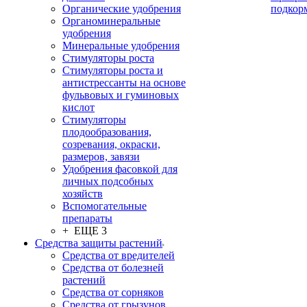
Органические удобрения
подкор
Органоминеральные
удобрения
Минеральные удобрения
Стимуляторы роста
Стимуляторы роста и
антистрессанты на основе
фульвовых и гуминовых
кислот
Стимуляторы
плодообразования,
созревания, окраски,
размеров, завязи
Удобрения фасовкой для
личных подсобных
хозяйств
Вспомогательные
препараты
+ ЕЩЕ 3
Средства защиты растений
Средства от вредителей
Средства от болезней
растений
Средства от сорняков
Средства от грызунов