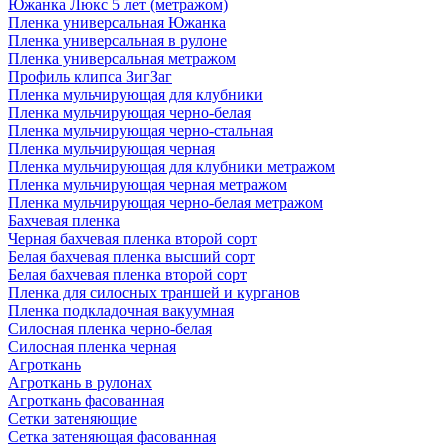
Южанка Люкс 5 лет (метражом)
Пленка универсальная Южанка
Пленка универсальная в рулоне
Пленка универсальная метражом
Профиль клипса ЗигЗаг
Пленка мульчирующая для клубники
Пленка мульчирующая черно-белая
Пленка мульчирующая черно-стальная
Пленка мульчирующая черная
Пленка мульчирующая для клубники метражом
Пленка мульчирующая черная метражом
Пленка мульчирующая черно-белая метражом
Бахчевая пленка
Черная бахчевая пленка второй сорт
Белая бахчевая пленка высший сорт
Белая бахчевая пленка второй сорт
Пленка для силосных траншей и курганов
Пленка подкладочная вакуумная
Силосная пленка черно-белая
Силосная пленка черная
Агроткань
Агроткань в рулонах
Агроткань фасованная
Сетки затеняющие
Сетка затеняющая фасованная