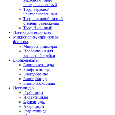
верхового торфа
нейтрализованный
Торф верховой
нейтрализованный
Торф верховой низкой
степени разложения
Торф Низинный
Пленка для водоемов
Микрополив, спринклеры,
фоггеры
Микроспринклеры
Пробойники для
капельной трубки
Биопрепараты
Биоинсектициды
Биофунгициды
Биоудобрение
Биогербицид
Биомолюскоциды
Пестициды
Гербициды
Инсектициды
Фунгициды
Акарициды
Родентициды