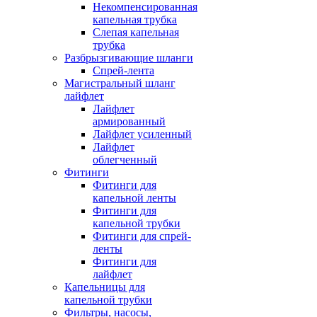
Некомпенсированная
капельная трубка
Слепая капельная
трубка
Разбрызгивающие шланги
Спрей-лента
Магистральный шланг
лайфлет
Лайфлет
армированный
Лайфлет усиленный
Лайфлет
облегченный
Фитинги
Фитинги для
капельной ленты
Фитинги для
капельной трубки
Фитинги для спрей-
ленты
Фитинги для
лайфлет
Капельницы для
капельной трубки
Фильтры, насосы,