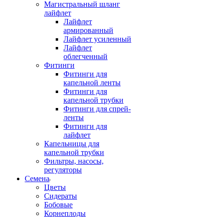
Магистральный шланг
лайфлет
Лайфлет
армированный
Лайфлет усиленный
Лайфлет
облегченный
Фитинги
Фитинги для
капельной ленты
Фитинги для
капельной трубки
Фитинги для спрей-
ленты
Фитинги для
лайфлет
Капельницы для
капельной трубки
Фильтры, насосы,
регуляторы
Семена
Цветы
Сидераты
Бобовые
Корнеплоды