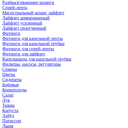
Разбрызгивающие шланги
Спрей-лента
Магистральный шланг лайфлет
Лайфлет армированный
Лайфлет усиленный
Лайфлет облегченный
Фитинги
Фитинги для капельной ленты
Фитинги для капельной трубки
Фитинги для спрей-ленты
Фитинги для лайфлет
Капельницы для капельной трубки
Фильтры, насосы, регуляторы
Семена
Цветы
Сидераты
Бобовые
Корнеплоды
Салат
Лук
Тыква
Капуста
Арбуз
Патиссон
Дыня