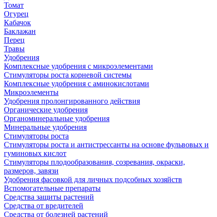
Томат
Огурец
Кабачок
Баклажан
Перец
Травы
Удобрения
Комплексные удобрения с микроэлементами
Стимуляторы роста корневой системы
Комплексные удобрения с аминокислотами
Микроэлементы
Удобрения пролонгированного действия
Органические удобрения
Органоминеральные удобрения
Минеральные удобрения
Стимуляторы роста
Стимуляторы роста и антистрессанты на основе фульвовых и
гуминовых кислот
Стимуляторы плодообразования, созревания, окраски,
размеров, завязи
Удобрения фасовкой для личных подсобных хозяйств
Вспомогательные препараты
Средства защиты растений
Средства от вредителей
Средства от болезней растений