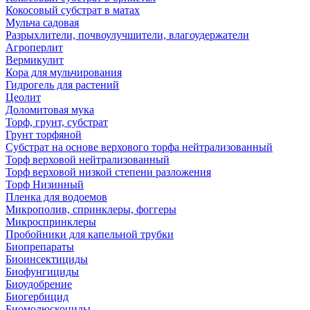
Кокосовый субстрат в матах
Мульча садовая
Разрыхлители, почвоулучшители, влагоудержатели
Агроперлит
Вермикулит
Кора для мульчирования
Гидрогель для растений
Цеолит
Доломитовая мука
Торф, грунт, субстрат
Грунт торфяной
Субстрат на основе верхового торфа нейтрализованный
Торф верховой нейтрализованный
Торф верховой низкой степени разложения
Торф Низинный
Пленка для водоемов
Микрополив, спринклеры, фоггеры
Микроспринклеры
Пробойники для капельной трубки
Биопрепараты
Биоинсектициды
Биофунгициды
Биоудобрение
Биогербицид
Биомолюскоциды