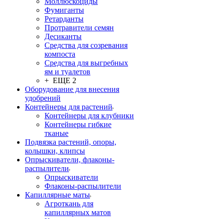
Моллюскоциды
Фумиганты
Ретарданты
Протравители семян
Десиканты
Средства для созревания
компоста
Средства для выгребных
ям и туалетов
+ ЕЩЕ 2
Оборудование для внесения
удобрений
Контейнеры для растений
Контейнеры для клубники
Контейнеры гибкие
тканые
Подвязка растений, опоры,
колышки, клипсы
Опрыскиватели, флаконы-
распылители
Опрыскиватели
Флаконы-распылители
Капиллярные маты
Агроткань для
капиллярных матов