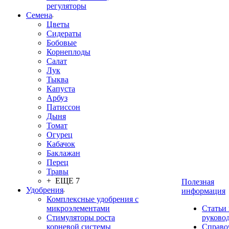
регуляторы
Семена
Цветы
Сидераты
Бобовые
Корнеплоды
Салат
Лук
Тыква
Капуста
Арбуз
Патиссон
Дыня
Томат
Огурец
Кабачок
Баклажан
Перец
Травы
+ ЕЩЕ 7
Полезная
Удобрения
информация
Комплексные удобрения с
микроэлементами
Статьи
Стимуляторы роста
руково
корневой системы
Справо