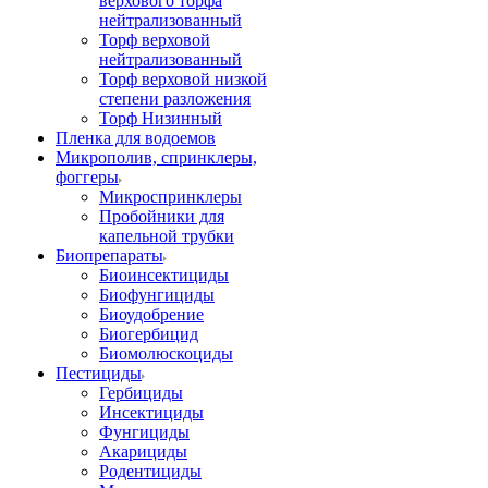
верхового торфа
нейтрализованный
Торф верховой
нейтрализованный
Торф верховой низкой
степени разложения
Торф Низинный
Пленка для водоемов
Микрополив, спринклеры,
фоггеры
Микроспринклеры
Пробойники для
капельной трубки
Биопрепараты
Биоинсектициды
Биофунгициды
Биоудобрение
Биогербицид
Биомолюскоциды
Пестициды
Гербициды
Инсектициды
Фунгициды
Акарициды
Родентициды