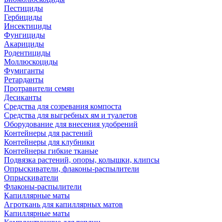
Пестициды
Гербициды
Инсектициды
Фунгициды
Акарициды
Родентициды
Моллюскоциды
Фумиганты
Ретарданты
Протравители семян
Десиканты
Средства для созревания компоста
Средства для выгребных ям и туалетов
Оборудование для внесения удобрений
Контейнеры для растений
Контейнеры для клубники
Контейнеры гибкие тканые
Подвязка растений, опоры, колышки, клипсы
Опрыскиватели, флаконы-распылители
Опрыскиватели
Флаконы-распылители
Капиллярные маты
Агроткань для капиллярных матов
Капиллярные маты