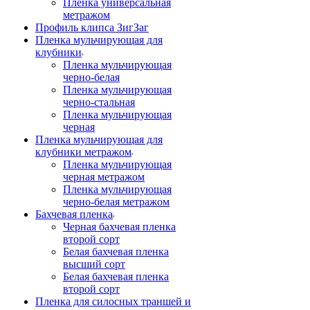
Пленка универсальная
метражом
Профиль клипса ЗигЗаг
Пленка мульчирующая для
клубники
Пленка мульчирующая
черно-белая
Пленка мульчирующая
черно-стальная
Пленка мульчирующая
черная
Пленка мульчирующая для
клубники метражом
Пленка мульчирующая
черная метражом
Пленка мульчирующая
черно-белая метражом
Бахчевая пленка
Черная бахчевая пленка
второй сорт
Белая бахчевая пленка
высший сорт
Белая бахчевая пленка
второй сорт
Пленка для силосных траншей и