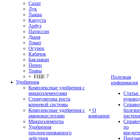
Салат
Лук
Тыква
Капуста
Арбуз
Патиссон
Дыня
Томат
Огурец
Кабачок
Баклажан
Перец
Травы
+ ЕЩЕ 7
Полезная
Удобрения
информация
Комплексные удобрения с
микроэлементами
Статьи
Стимуляторы роста
руково
корневой системы
Справо
Комплексные удобрения с
О
болезн
аминокислотами
компании
растен
Микроэлементы
Справо
Удобрения
по
пролонгированного
вредит
действия
Прогр