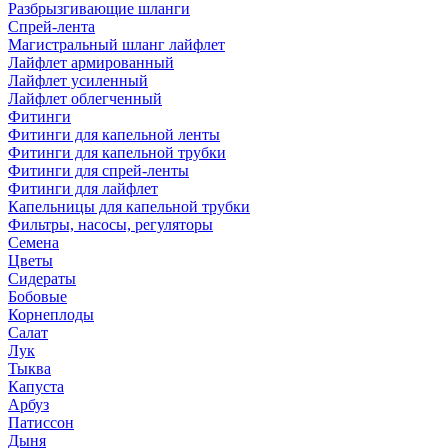
Разбрызгивающие шланги
Спрей-лента
Магистральный шланг лайфлет
Лайфлет армированный
Лайфлет усиленный
Лайфлет облегченный
Фитинги
Фитинги для капельной ленты
Фитинги для капельной трубки
Фитинги для спрей-ленты
Фитинги для лайфлет
Капельницы для капельной трубки
Фильтры, насосы, регуляторы
Семена
Цветы
Сидераты
Бобовые
Корнеплоды
Салат
Лук
Тыква
Капуста
Арбуз
Патиссон
Дыня