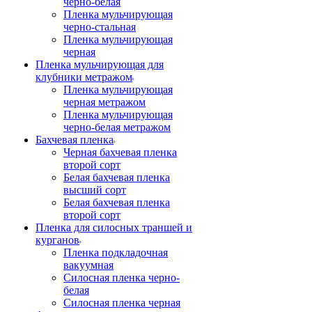
черно-белая
Пленка мульчирующая
черно-стальная
Пленка мульчирующая
черная
Пленка мульчирующая для
клубники метражом
Пленка мульчирующая
черная метражом
Пленка мульчирующая
черно-белая метражом
Бахчевая пленка
Черная бахчевая пленка
второй сорт
Белая бахчевая пленка
высший сорт
Белая бахчевая пленка
второй сорт
Пленка для силосных траншей и
курганов
Пленка подкладочная
вакуумная
Силосная пленка черно-
белая
Силосная пленка черная