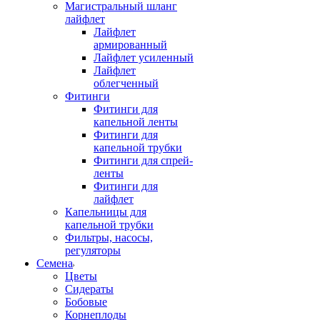
Магистральный шланг
лайфлет
Лайфлет
армированный
Лайфлет усиленный
Лайфлет
облегченный
Фитинги
Фитинги для
капельной ленты
Фитинги для
капельной трубки
Фитинги для спрей-
ленты
Фитинги для
лайфлет
Капельницы для
капельной трубки
Фильтры, насосы,
регуляторы
Семена
Цветы
Сидераты
Бобовые
Корнеплоды