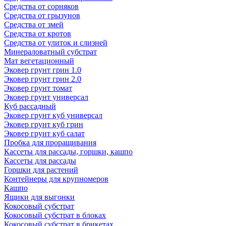
Средства от сорняков
Средства от грызунов
Средства от змей
Средства от кротов
Средства от улиток и слизней
Минераловатный субстрат
Мат вегетационный
Эковер грунт грин 1.0
Эковер грунт грин 2.0
Эковер грунт томат
Эковер грунт универсал
Куб рассадный
Эковер грунт куб универсал
Эковер грунт куб грин
Эковер грунт куб салат
Пробка для проращивания
Кассеты для рассады, горшки, кашпо
Кассеты для рассады
Горшки для растений
Контейнеры для крупномеров
Кашпо
Ящики для выгонки
Кокосовый субстрат
Кокосовый субстрат в блоках
Кокосовый субстрат в брикетах