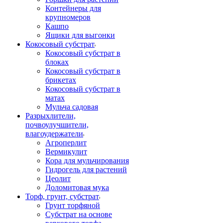
Контейнеры для
крупномеров
Кашпо
Ящики для выгонки
Кокосовый субстрат
Кокосовый субстрат в
блоках
Кокосовый субстрат в
брикетах
Кокосовый субстрат в
матах
Мульча садовая
Разрыхлители,
почвоулучшители,
влагоудержатели
Агроперлит
Вермикулит
Кора для мульчирования
Гидрогель для растений
Цеолит
Доломитовая мука
Торф, грунт, субстрат
Грунт торфяной
Субстрат на основе