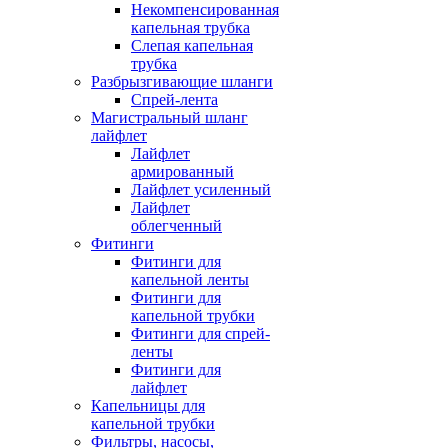
Некомпенсированная
капельная трубка
Слепая капельная
трубка
Разбрызгивающие шланги
Спрей-лента
Магистральный шланг
лайфлет
Лайфлет
армированный
Лайфлет усиленный
Лайфлет
облегченный
Фитинги
Фитинги для
капельной ленты
Фитинги для
капельной трубки
Фитинги для спрей-
ленты
Фитинги для
лайфлет
Капельницы для
капельной трубки
Фильтры, насосы,