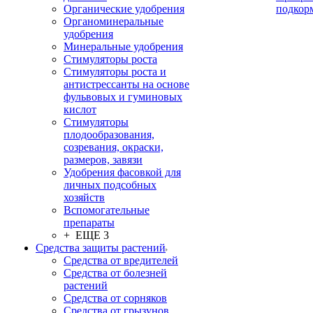
Органические удобрения
подкор
Органоминеральные
удобрения
Минеральные удобрения
Стимуляторы роста
Стимуляторы роста и
антистрессанты на основе
фульвовых и гуминовых
кислот
Стимуляторы
плодообразования,
созревания, окраски,
размеров, завязи
Удобрения фасовкой для
личных подсобных
хозяйств
Вспомогательные
препараты
+ ЕЩЕ 3
Средства защиты растений
Средства от вредителей
Средства от болезней
растений
Средства от сорняков
Средства от грызунов