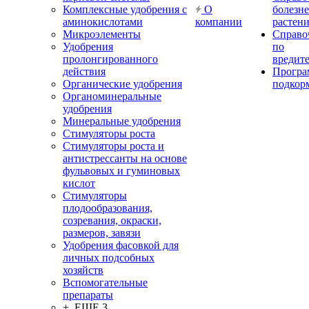
Комплексные удобрения с
О
болезн
аминокислотами
компании
растен
Микроэлементы
Справо
Удобрения
по
пролонгированного
вредит
действия
Прогр
Органические удобрения
подкор
Органоминеральные
удобрения
Минеральные удобрения
Стимуляторы роста
Стимуляторы роста и
антистрессанты на основе
фульвовых и гуминовых
кислот
Стимуляторы
плодообразования,
созревания, окраски,
размеров, завязи
Удобрения фасовкой для
личных подсобных
хозяйств
Вспомогательные
препараты
+ ЕЩЕ 3