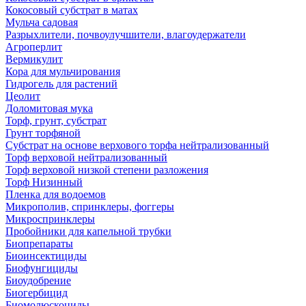
Кокосовый субстрат в матах
Мульча садовая
Разрыхлители, почвоулучшители, влагоудержатели
Агроперлит
Вермикулит
Кора для мульчирования
Гидрогель для растений
Цеолит
Доломитовая мука
Торф, грунт, субстрат
Грунт торфяной
Субстрат на основе верхового торфа нейтрализованный
Торф верховой нейтрализованный
Торф верховой низкой степени разложения
Торф Низинный
Пленка для водоемов
Микрополив, спринклеры, фоггеры
Микроспринклеры
Пробойники для капельной трубки
Биопрепараты
Биоинсектициды
Биофунгициды
Биоудобрение
Биогербицид
Биомолюскоциды