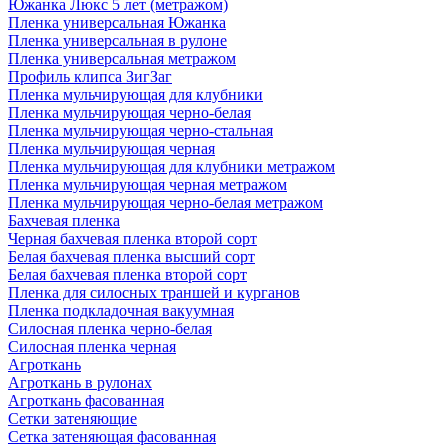
Южанка Люкс 5 лет (метражом)
Пленка универсальная Южанка
Пленка универсальная в рулоне
Пленка универсальная метражом
Профиль клипса ЗигЗаг
Пленка мульчирующая для клубники
Пленка мульчирующая черно-белая
Пленка мульчирующая черно-стальная
Пленка мульчирующая черная
Пленка мульчирующая для клубники метражом
Пленка мульчирующая черная метражом
Пленка мульчирующая черно-белая метражом
Бахчевая пленка
Черная бахчевая пленка второй сорт
Белая бахчевая пленка высший сорт
Белая бахчевая пленка второй сорт
Пленка для силосных траншей и курганов
Пленка подкладочная вакуумная
Силосная пленка черно-белая
Силосная пленка черная
Агроткань
Агроткань в рулонах
Агроткань фасованная
Сетки затеняющие
Сетка затеняющая фасованная