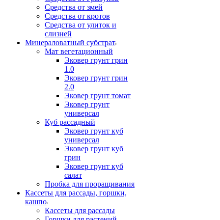
Средства от змей
Средства от кротов
Средства от улиток и
слизней
Минераловатный субстрат
Мат вегетационный
Эковер грунт грин
1.0
Эковер грунт грин
2.0
Эковер грунт томат
Эковер грунт
универсал
Куб рассадный
Эковер грунт куб
универсал
Эковер грунт куб
грин
Эковер грунт куб
салат
Пробка для проращивания
Кассеты для рассады, горшки,
кашпо
Кассеты для рассады
Горшки для растений