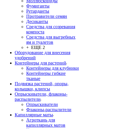
Моллюскоциды
Фумиганты
Ретарданты
Протравители семян
Десиканты
Средства для созревания
компоста
Средства для выгребных
ям и туалетов
+ ЕЩЕ 2
Оборудование для внесения
удобрений
Контейнеры для растений
Контейнеры для клубники
Контейнеры гибкие
тканые
Подвязка растений, опоры,
колышки, клипсы
Опрыскиватели, флаконы-
распылители
Опрыскиватели
Флаконы-распылители
Капиллярные маты
Агроткань для
капиллярных матов