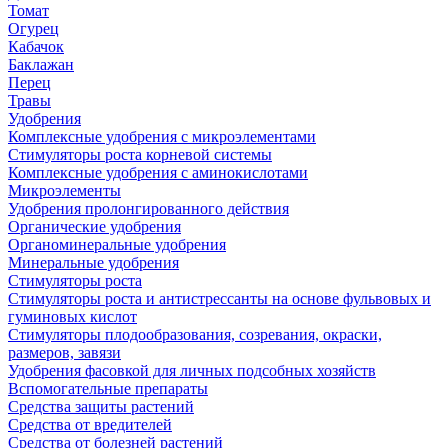
Томат
Огурец
Кабачок
Баклажан
Перец
Травы
Удобрения
Комплексные удобрения с микроэлементами
Стимуляторы роста корневой системы
Комплексные удобрения с аминокислотами
Микроэлементы
Удобрения пролонгированного действия
Органические удобрения
Органоминеральные удобрения
Минеральные удобрения
Стимуляторы роста
Стимуляторы роста и антистрессанты на основе фульвовых и
гуминовых кислот
Стимуляторы плодообразования, созревания, окраски,
размеров, завязи
Удобрения фасовкой для личных подсобных хозяйств
Вспомогательные препараты
Средства защиты растений
Средства от вредителей
Средства от болезней растений