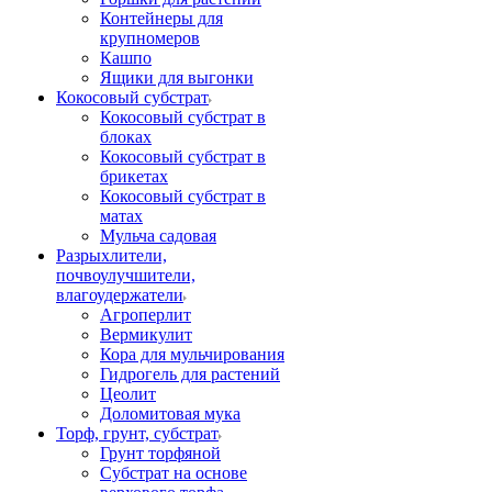
Контейнеры для
крупномеров
Кашпо
Ящики для выгонки
Кокосовый субстрат
Кокосовый субстрат в
блоках
Кокосовый субстрат в
брикетах
Кокосовый субстрат в
матах
Мульча садовая
Разрыхлители,
почвоулучшители,
влагоудержатели
Агроперлит
Вермикулит
Кора для мульчирования
Гидрогель для растений
Цеолит
Доломитовая мука
Торф, грунт, субстрат
Грунт торфяной
Субстрат на основе