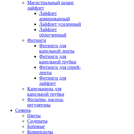
Магистральный шланг
лайфлет
Лайфлет
армированный
Лайфлет усиленный
Лайфлет
облегченный
Фитинги
Фитинги для
капельной ленты
Фитинги для
капельной трубки
Фитинги для спрей-
ленты
Фитинги для
лайфлет
Капельницы для
капельной трубки
Фильтры, насосы,
регуляторы
Семена
Цветы
Сидераты
Бобовые
Корнеплоды