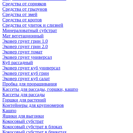
Средства от сорняков
Средства от грызунов
Средства от змей
Средства от кротов
Средства от улиток и слизней
Минераловатный субстрат
Мат вегетационный
Эковер грунт грин 1.0
Эковер грунт грин 2.0
Эковер грунт томат
Эковер грунт универсал
Куб рассадный
Эковер грунт куб универсал
Эковер грунт куб грин
Эковер грунт куб салат
Пробка для проращивания
Кассеты для рассады, горшки, кашпо
Кассеты для рассады
Горшки для растений
Контейнеры для крупномеров
Кашпо
Ящики для выгонки
Кокосовый субстрат
Кокосовый субстрат в блоках
Кокосовый субстрат в брикетах