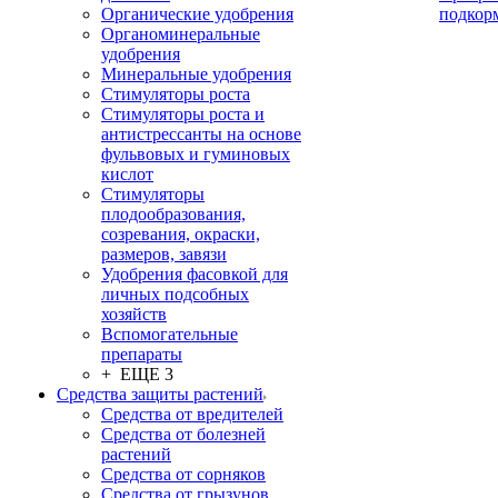
Органические удобрения
подкор
Органоминеральные
удобрения
Минеральные удобрения
Стимуляторы роста
Стимуляторы роста и
антистрессанты на основе
фульвовых и гуминовых
кислот
Стимуляторы
плодообразования,
созревания, окраски,
размеров, завязи
Удобрения фасовкой для
личных подсобных
хозяйств
Вспомогательные
препараты
+ ЕЩЕ 3
Средства защиты растений
Средства от вредителей
Средства от болезней
растений
Средства от сорняков
Средства от грызунов