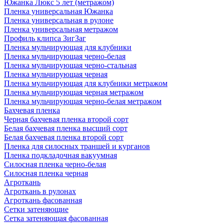
Южанка Люкс 5 лет (метражом)
Пленка универсальная Южанка
Пленка универсальная в рулоне
Пленка универсальная метражом
Профиль клипса ЗигЗаг
Пленка мульчирующая для клубники
Пленка мульчирующая черно-белая
Пленка мульчирующая черно-стальная
Пленка мульчирующая черная
Пленка мульчирующая для клубники метражом
Пленка мульчирующая черная метражом
Пленка мульчирующая черно-белая метражом
Бахчевая пленка
Черная бахчевая пленка второй сорт
Белая бахчевая пленка высший сорт
Белая бахчевая пленка второй сорт
Пленка для силосных траншей и курганов
Пленка подкладочная вакуумная
Силосная пленка черно-белая
Силосная пленка черная
Агроткань
Агроткань в рулонах
Агроткань фасованная
Сетки затеняющие
Сетка затеняющая фасованная