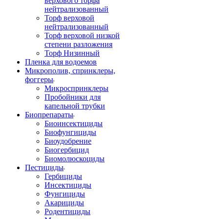
верхового торфа
нейтрализованный
Торф верховой
нейтрализованный
Торф верховой низкой
степени разложения
Торф Низинный
Пленка для водоемов
Микрополив, спринклеры,
фоггеры
Микроспринклеры
Пробойники для
капельной трубки
Биопрепараты
Биоинсектициды
Биофунгициды
Биоудобрение
Биогербицид
Биомолюскоциды
Пестициды
Гербициды
Инсектициды
Фунгициды
Акарициды
Родентициды