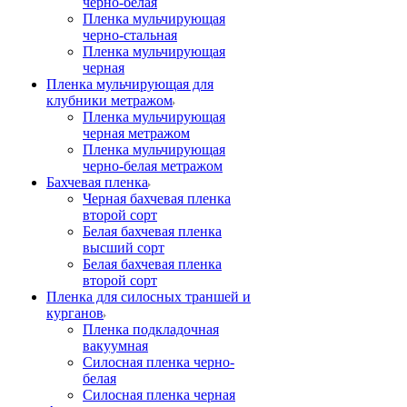
черно-белая
Пленка мульчирующая
черно-стальная
Пленка мульчирующая
черная
Пленка мульчирующая для
клубники метражом
Пленка мульчирующая
черная метражом
Пленка мульчирующая
черно-белая метражом
Бахчевая пленка
Черная бахчевая пленка
второй сорт
Белая бахчевая пленка
высший сорт
Белая бахчевая пленка
второй сорт
Пленка для силосных траншей и
курганов
Пленка подкладочная
вакуумная
Силосная пленка черно-
белая
Силосная пленка черная