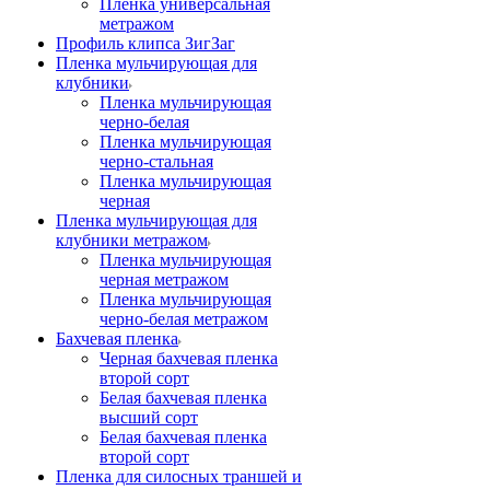
Пленка универсальная
метражом
Профиль клипса ЗигЗаг
Пленка мульчирующая для
клубники
Пленка мульчирующая
черно-белая
Пленка мульчирующая
черно-стальная
Пленка мульчирующая
черная
Пленка мульчирующая для
клубники метражом
Пленка мульчирующая
черная метражом
Пленка мульчирующая
черно-белая метражом
Бахчевая пленка
Черная бахчевая пленка
второй сорт
Белая бахчевая пленка
высший сорт
Белая бахчевая пленка
второй сорт
Пленка для силосных траншей и