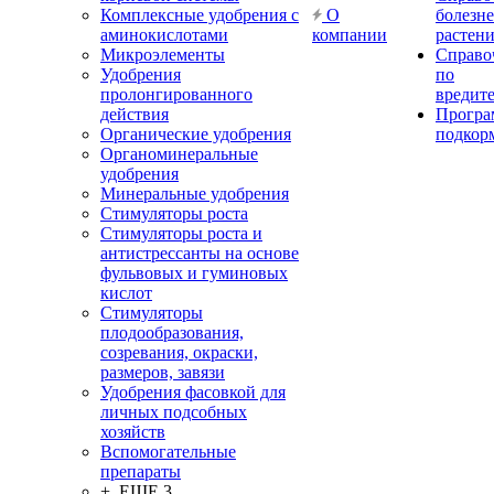
Комплексные удобрения с
О
болезн
аминокислотами
компании
растен
Микроэлементы
Справо
Удобрения
по
пролонгированного
вредит
действия
Прогр
Органические удобрения
подкор
Органоминеральные
удобрения
Минеральные удобрения
Стимуляторы роста
Стимуляторы роста и
антистрессанты на основе
фульвовых и гуминовых
кислот
Стимуляторы
плодообразования,
созревания, окраски,
размеров, завязи
Удобрения фасовкой для
личных подсобных
хозяйств
Вспомогательные
препараты
+ ЕЩЕ 3