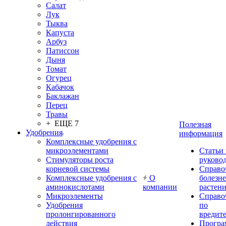
Салат
Лук
Тыква
Капуста
Арбуз
Патиссон
Дыня
Томат
Огурец
Кабачок
Баклажан
Перец
Травы
+ ЕЩЕ 7
Полезная
Удобрения
информация
Комплексные удобрения с
микроэлементами
Статьи
Стимуляторы роста
руково
корневой системы
Справо
Комплексные удобрения с
О
болезн
аминокислотами
компании
растен
Микроэлементы
Справо
Удобрения
по
пролонгированного
вредит
действия
Прогр