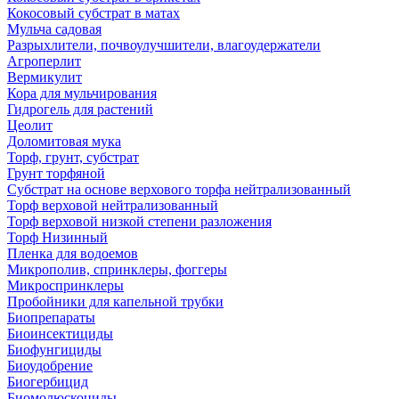
Кокосовый субстрат в матах
Мульча садовая
Разрыхлители, почвоулучшители, влагоудержатели
Агроперлит
Вермикулит
Кора для мульчирования
Гидрогель для растений
Цеолит
Доломитовая мука
Торф, грунт, субстрат
Грунт торфяной
Субстрат на основе верхового торфа нейтрализованный
Торф верховой нейтрализованный
Торф верховой низкой степени разложения
Торф Низинный
Пленка для водоемов
Микрополив, спринклеры, фоггеры
Микроспринклеры
Пробойники для капельной трубки
Биопрепараты
Биоинсектициды
Биофунгициды
Биоудобрение
Биогербицид
Биомолюскоциды