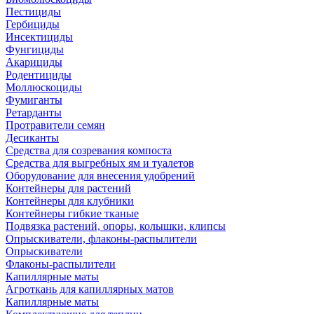
Пестициды
Гербициды
Инсектициды
Фунгициды
Акарициды
Родентициды
Моллюскоциды
Фумиганты
Ретарданты
Протравители семян
Десиканты
Средства для созревания компоста
Средства для выгребных ям и туалетов
Оборудование для внесения удобрений
Контейнеры для растений
Контейнеры для клубники
Контейнеры гибкие тканые
Подвязка растений, опоры, колышки, клипсы
Опрыскиватели, флаконы-распылители
Опрыскиватели
Флаконы-распылители
Капиллярные маты
Агроткань для капиллярных матов
Капиллярные маты