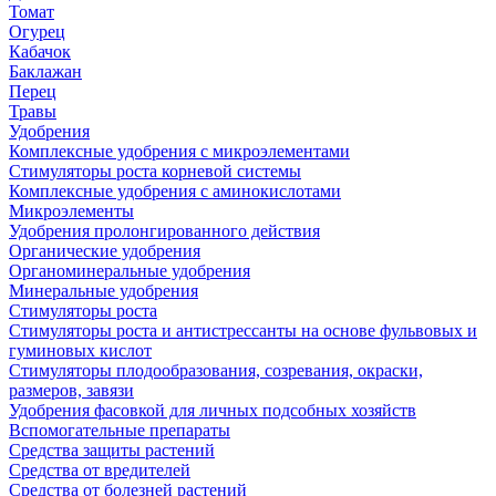
Томат
Огурец
Кабачок
Баклажан
Перец
Травы
Удобрения
Комплексные удобрения с микроэлементами
Стимуляторы роста корневой системы
Комплексные удобрения с аминокислотами
Микроэлементы
Удобрения пролонгированного действия
Органические удобрения
Органоминеральные удобрения
Минеральные удобрения
Стимуляторы роста
Стимуляторы роста и антистрессанты на основе фульвовых и
гуминовых кислот
Стимуляторы плодообразования, созревания, окраски,
размеров, завязи
Удобрения фасовкой для личных подсобных хозяйств
Вспомогательные препараты
Средства защиты растений
Средства от вредителей
Средства от болезней растений