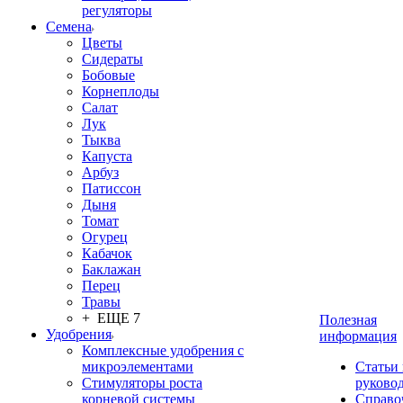
регуляторы
Семена
Цветы
Сидераты
Бобовые
Корнеплоды
Салат
Лук
Тыква
Капуста
Арбуз
Патиссон
Дыня
Томат
Огурец
Кабачок
Баклажан
Перец
Травы
+ ЕЩЕ 7
Полезная
Удобрения
информация
Комплексные удобрения с
микроэлементами
Статьи
Стимуляторы роста
руково
корневой системы
Справо