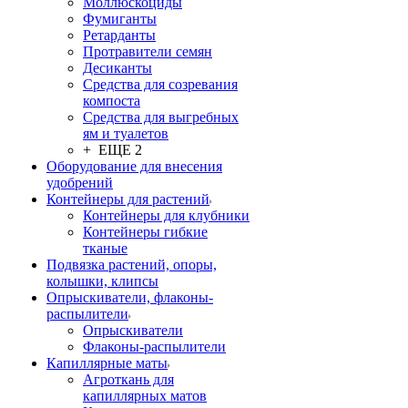
Моллюскоциды
Фумиганты
Ретарданты
Протравители семян
Десиканты
Средства для созревания
компоста
Средства для выгребных
ям и туалетов
+ ЕЩЕ 2
Оборудование для внесения
удобрений
Контейнеры для растений
Контейнеры для клубники
Контейнеры гибкие
тканые
Подвязка растений, опоры,
колышки, клипсы
Опрыскиватели, флаконы-
распылители
Опрыскиватели
Флаконы-распылители
Капиллярные маты
Агроткань для
капиллярных матов