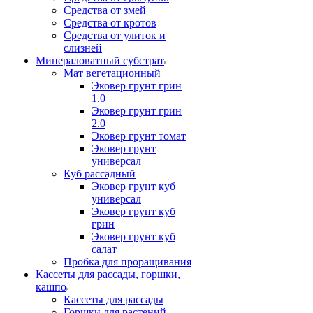
Средства от змей
Средства от кротов
Средства от улиток и
слизней
Минераловатный субстрат
Мат вегетационный
Эковер грунт грин
1.0
Эковер грунт грин
2.0
Эковер грунт томат
Эковер грунт
универсал
Куб рассадный
Эковер грунт куб
универсал
Эковер грунт куб
грин
Эковер грунт куб
салат
Пробка для проращивания
Кассеты для рассады, горшки,
кашпо
Кассеты для рассады
Горшки для растений