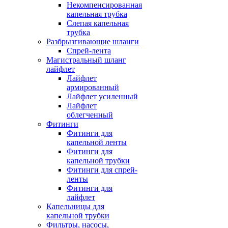
Некомпенсированная
капельная трубка
Слепая капельная
трубка
Разбрызгивающие шланги
Спрей-лента
Магистральный шланг
лайфлет
Лайфлет
армированный
Лайфлет усиленный
Лайфлет
облегченный
Фитинги
Фитинги для
капельной ленты
Фитинги для
капельной трубки
Фитинги для спрей-
ленты
Фитинги для
лайфлет
Капельницы для
капельной трубки
Фильтры, насосы,