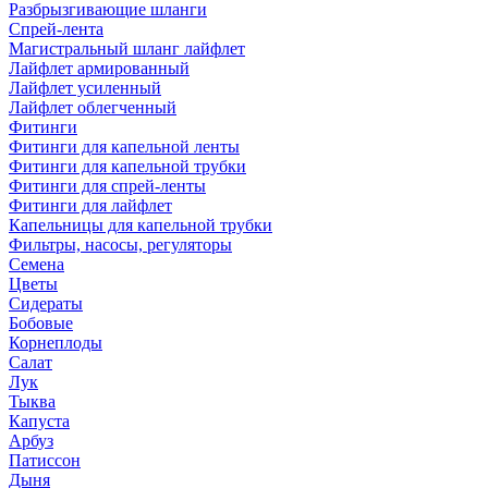
Разбрызгивающие шланги
Спрей-лента
Магистральный шланг лайфлет
Лайфлет армированный
Лайфлет усиленный
Лайфлет облегченный
Фитинги
Фитинги для капельной ленты
Фитинги для капельной трубки
Фитинги для спрей-ленты
Фитинги для лайфлет
Капельницы для капельной трубки
Фильтры, насосы, регуляторы
Семена
Цветы
Сидераты
Бобовые
Корнеплоды
Салат
Лук
Тыква
Капуста
Арбуз
Патиссон
Дыня