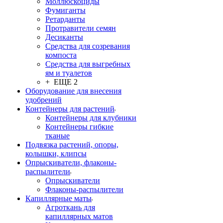
Моллюскоциды
Фумиганты
Ретарданты
Протравители семян
Десиканты
Средства для созревания
компоста
Средства для выгребных
ям и туалетов
+ ЕЩЕ 2
Оборудование для внесения
удобрений
Контейнеры для растений
Контейнеры для клубники
Контейнеры гибкие
тканые
Подвязка растений, опоры,
колышки, клипсы
Опрыскиватели, флаконы-
распылители
Опрыскиватели
Флаконы-распылители
Капиллярные маты
Агроткань для
капиллярных матов