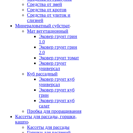
Средства от змей
Средства от кротов
Средства от улиток и
слизней
Минераловатный субстрат
Мат вегетационный
Эковер грунт грин
1.0
Эковер грунт грин
2.0
Эковер грунт томат
Эковер грунт
универсал
Куб рассадный
Эковер грунт куб
универсал
Эковер грунт куб
грин
Эковер грунт куб
салат
Пробка для проращивания
Кассеты для рассады, горшки,
кашпо
Кассеты для рассады
Горшки для растений