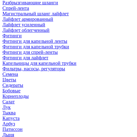
Разбрызгивающие шланги
Спрей-лента
Магистральный шланг лайфлет
Лайфлет армированный
Лайфлет усиленный
Лайфлет облегченный
Фитинги
Фитинги для капельной ленты
Фитинги для капельной трубки
Фитинги для спрей-ленты
Фитинги для лайфлет
Капельницы для капельной трубки
Фильтры, насосы, регуляторы
Семена
Цветы
Сидераты
Бобовые
Корнеплоды
Салат
Лук
Тыква
Капуста
Арбуз
Патиссон
Дыня