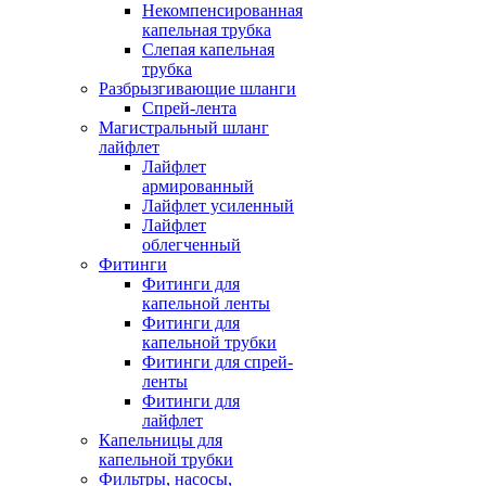
Некомпенсированная
капельная трубка
Слепая капельная
трубка
Разбрызгивающие шланги
Спрей-лента
Магистральный шланг
лайфлет
Лайфлет
армированный
Лайфлет усиленный
Лайфлет
облегченный
Фитинги
Фитинги для
капельной ленты
Фитинги для
капельной трубки
Фитинги для спрей-
ленты
Фитинги для
лайфлет
Капельницы для
капельной трубки
Фильтры, насосы,