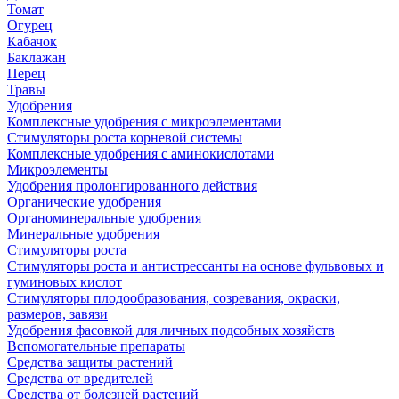
Томат
Огурец
Кабачок
Баклажан
Перец
Травы
Удобрения
Комплексные удобрения с микроэлементами
Стимуляторы роста корневой системы
Комплексные удобрения с аминокислотами
Микроэлементы
Удобрения пролонгированного действия
Органические удобрения
Органоминеральные удобрения
Минеральные удобрения
Стимуляторы роста
Стимуляторы роста и антистрессанты на основе фульвовых и
гуминовых кислот
Стимуляторы плодообразования, созревания, окраски,
размеров, завязи
Удобрения фасовкой для личных подсобных хозяйств
Вспомогательные препараты
Средства защиты растений
Средства от вредителей
Средства от болезней растений