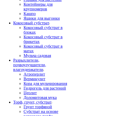
Контейнеры для
крупномеров
Кашпо
Ящики для выгонки
Кокосовый субстрат
Кокосовый субстрат в
блоках
Кокосовый субстрат в
брикетах
Кокосовый субстрат в
матах
Мульча садовая
Разрыхлители,
почвоулучшители,
влагоудержатели
Агроперлит
Вермикулит
Кора для мульчирования
Гидрогель для растений
Цеолит
Доломитовая мука
Торф, грунт, субстрат
Грунт торфяной
Субстрат на основе