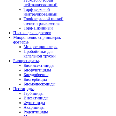
верхового торфа
нейтрализованный
Торф верховой
нейтрализованный
Торф верховой низкой
степени разложения
Торф Низинный
Пленка для водоемов
Микрополив, спринклеры,
фоггеры
Микроспринклеры
Пробойники для
капельной трубки
Биопрепараты
Биоинсектициды
Биофунгициды
Биоудобрение
Биогербицид
Биомолюскоциды
Пестициды
Гербициды
Инсектициды
Фунгициды
Акарициды
Родентициды