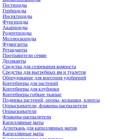
Пестициды
Гербициды
Инсектициды
Фунгициды
Акарициды
Родентициды
Моллюскоциды
Фумиганты
Ретарданты
Протравители семян
Десиканты
Средства для созревания компоста
Средства для выгребных ям и туалетов
Оборудование для внесения удобрений
Контейнеры для растений
Контейнеры для клубники
Контейнеры гибкие тканые
Подвязка растений, опоры, колышки, клипсы
Опрыскиватели, флаконы-распылители
Опрыскиватели
Флаконы-распылители
Капиллярные маты
Агроткань для капиллярных матов
Капиллярные маты