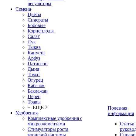
регуляторы
Семена
Цветы
Сидераты
Бобовые
Корнеплоды
Салат
Лук
Тыква
Капуста
Арбуз
Патиссон
Дыня
Томат
Огурец
Кабачок
Баклажан
Перец
Травы
+ ЕЩЕ 7
Полезная
Удобрения
информация
Комплексные удобрения с
микроэлементами
Статьи
Стимуляторы роста
руково
корневой системы
Справо