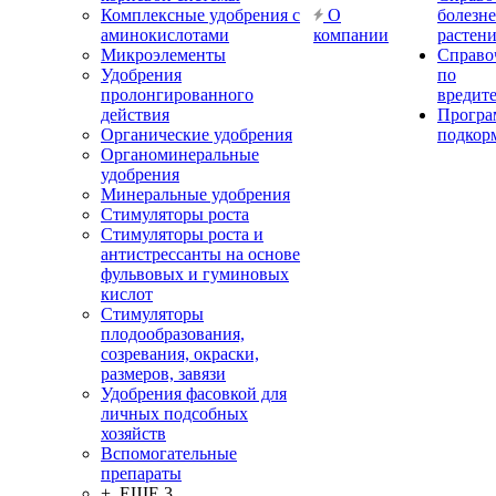
Комплексные удобрения с
О
болезн
аминокислотами
компании
растен
Микроэлементы
Справо
Удобрения
по
пролонгированного
вредит
действия
Прогр
Органические удобрения
подкор
Органоминеральные
удобрения
Минеральные удобрения
Стимуляторы роста
Стимуляторы роста и
антистрессанты на основе
фульвовых и гуминовых
кислот
Стимуляторы
плодообразования,
созревания, окраски,
размеров, завязи
Удобрения фасовкой для
личных подсобных
хозяйств
Вспомогательные
препараты
+ ЕЩЕ 3