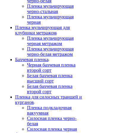
черно-белая
Пленка мульчирующая
черно-стальная
Пленка мульчирующая
черная
Пленка мульчирующая для
клубники метражом
Пленка мульчирующая
черная метражом
Пленка мульчирующая
черно-белая метражом
Бахчевая пленка
Черная бахчевая пленка
второй сорт
Белая бахчевая пленка
высший сорт
Белая бахчевая пленка
второй сорт
Пленка для силосных траншей и
курганов
Пленка подкладочная
вакуумная
Силосная пленка черно-
белая
Силосная пленка черная