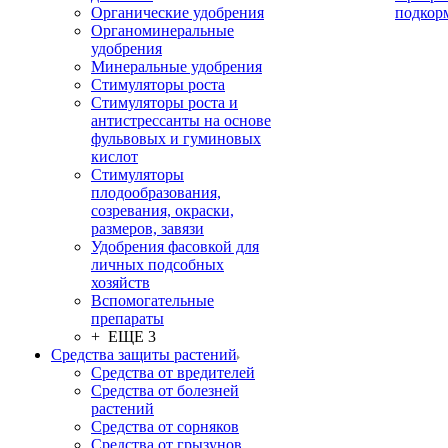
Органические удобрения
подкор
Органоминеральные
удобрения
Минеральные удобрения
Стимуляторы роста
Стимуляторы роста и
антистрессанты на основе
фульвовых и гуминовых
кислот
Стимуляторы
плодообразования,
созревания, окраски,
размеров, завязи
Удобрения фасовкой для
личных подсобных
хозяйств
Вспомогательные
препараты
+ ЕЩЕ 3
Средства защиты растений
Средства от вредителей
Средства от болезней
растений
Средства от сорняков
Средства от грызунов