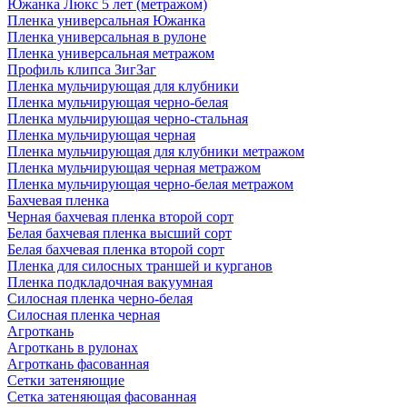
Южанка Люкс 5 лет (метражом)
Пленка универсальная Южанка
Пленка универсальная в рулоне
Пленка универсальная метражом
Профиль клипса ЗигЗаг
Пленка мульчирующая для клубники
Пленка мульчирующая черно-белая
Пленка мульчирующая черно-стальная
Пленка мульчирующая черная
Пленка мульчирующая для клубники метражом
Пленка мульчирующая черная метражом
Пленка мульчирующая черно-белая метражом
Бахчевая пленка
Черная бахчевая пленка второй сорт
Белая бахчевая пленка высший сорт
Белая бахчевая пленка второй сорт
Пленка для силосных траншей и курганов
Пленка подкладочная вакуумная
Силосная пленка черно-белая
Силосная пленка черная
Агроткань
Агроткань в рулонах
Агроткань фасованная
Сетки затеняющие
Сетка затеняющая фасованная