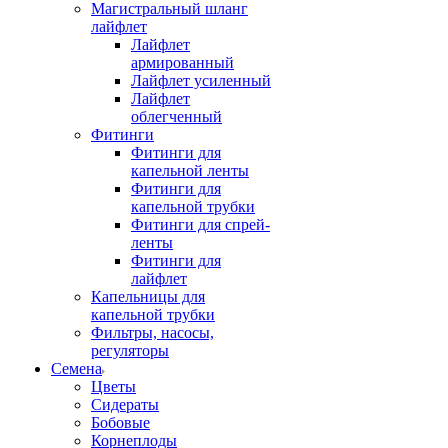
Магистральный шланг
лайфлет
Лайфлет
армированный
Лайфлет усиленный
Лайфлет
облегченный
Фитинги
Фитинги для
капельной ленты
Фитинги для
капельной трубки
Фитинги для спрей-
ленты
Фитинги для
лайфлет
Капельницы для
капельной трубки
Фильтры, насосы,
регуляторы
Семена
Цветы
Сидераты
Бобовые
Корнеплоды