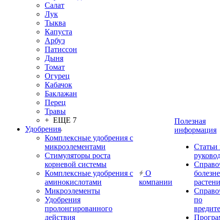
Салат
Лук
Тыква
Капуста
Арбуз
Патиссон
Дыня
Томат
Огурец
Кабачок
Баклажан
Перец
Травы
+ ЕЩЕ 7
Полезная
Удобрения
информация
Комплексные удобрения с
микроэлементами
Статьи
Стимуляторы роста
руково
корневой системы
Справо
Комплексные удобрения с
О
болезн
аминокислотами
компании
растен
Микроэлементы
Справо
Удобрения
по
пролонгированного
вредит
действия
Прогр