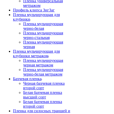
Пленка универсальная
метражом
Профиль клипса ЗигЗаг
Пленка мульчирующая для
клубники
Пленка мульчирующая
черно-белая
Пленка мульчирующая
черно-стальная
Пленка мульчирующая
черная
Пленка мульчирующая для
клубники метражом
Пленка мульчирующая
черная метражом
Пленка мульчирующая
черно-белая метражом
Бахчевая пленка
Черная бахчевая пленка
второй сорт
Белая бахчевая пленка
высший сорт
Белая бахчевая пленка
второй сорт
Пленка для силосных траншей и