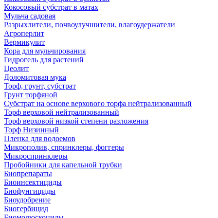
Кокосовый субстрат в матах
Мульча садовая
Разрыхлители, почвоулучшители, влагоудержатели
Агроперлит
Вермикулит
Кора для мульчирования
Гидрогель для растений
Цеолит
Доломитовая мука
Торф, грунт, субстрат
Грунт торфяной
Субстрат на основе верхового торфа нейтрализованный
Торф верховой нейтрализованный
Торф верховой низкой степени разложения
Торф Низинный
Пленка для водоемов
Микрополив, спринклеры, фоггеры
Микроспринклеры
Пробойники для капельной трубки
Биопрепараты
Биоинсектициды
Биофунгициды
Биоудобрение
Биогербицид
Биомолюскоциды