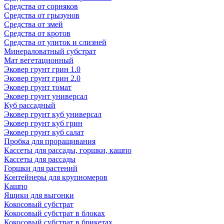
Средства от сорняков
Средства от грызунов
Средства от змей
Средства от кротов
Средства от улиток и слизней
Минераловатный субстрат
Мат вегетационный
Эковер грунт грин 1.0
Эковер грунт грин 2.0
Эковер грунт томат
Эковер грунт универсал
Куб рассадный
Эковер грунт куб универсал
Эковер грунт куб грин
Эковер грунт куб салат
Пробка для проращивания
Кассеты для рассады, горшки, кашпо
Кассеты для рассады
Горшки для растений
Контейнеры для крупномеров
Кашпо
Ящики для выгонки
Кокосовый субстрат
Кокосовый субстрат в блоках
Кокосовый субстрат в брикетах