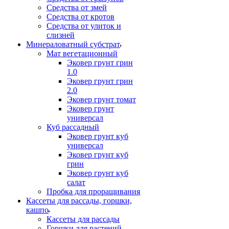
Средства от змей
Средства от кротов
Средства от улиток и
слизней
Минераловатный субстрат
Мат вегетационный
Эковер грунт грин
1.0
Эковер грунт грин
2.0
Эковер грунт томат
Эковер грунт
универсал
Куб рассадный
Эковер грунт куб
универсал
Эковер грунт куб
грин
Эковер грунт куб
салат
Пробка для проращивания
Кассеты для рассады, горшки,
кашпо
Кассеты для рассады
Горшки для растений