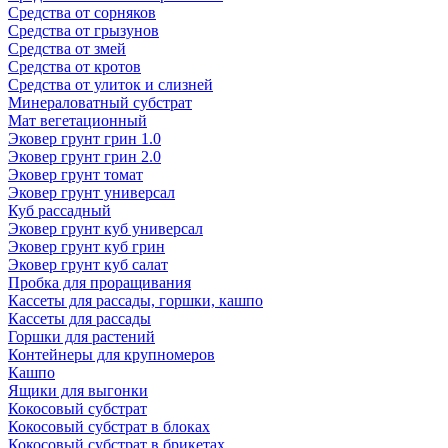
Средства от сорняков
Средства от грызунов
Средства от змей
Средства от кротов
Средства от улиток и слизней
Минераловатный субстрат
Мат вегетационный
Эковер грунт грин 1.0
Эковер грунт грин 2.0
Эковер грунт томат
Эковер грунт универсал
Куб рассадный
Эковер грунт куб универсал
Эковер грунт куб грин
Эковер грунт куб салат
Пробка для проращивания
Кассеты для рассады, горшки, кашпо
Кассеты для рассады
Горшки для растений
Контейнеры для крупномеров
Кашпо
Ящики для выгонки
Кокосовый субстрат
Кокосовый субстрат в блоках
Кокосовый субстрат в брикетах