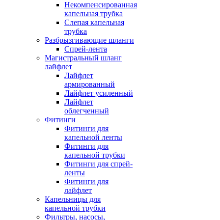
Некомпенсированная
капельная трубка
Слепая капельная
трубка
Разбрызгивающие шланги
Спрей-лента
Магистральный шланг
лайфлет
Лайфлет
армированный
Лайфлет усиленный
Лайфлет
облегченный
Фитинги
Фитинги для
капельной ленты
Фитинги для
капельной трубки
Фитинги для спрей-
ленты
Фитинги для
лайфлет
Капельницы для
капельной трубки
Фильтры, насосы,