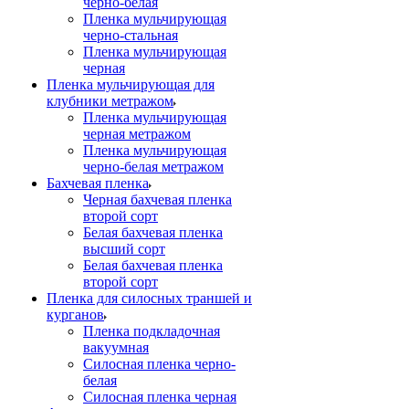
черно-белая
Пленка мульчирующая
черно-стальная
Пленка мульчирующая
черная
Пленка мульчирующая для
клубники метражом
Пленка мульчирующая
черная метражом
Пленка мульчирующая
черно-белая метражом
Бахчевая пленка
Черная бахчевая пленка
второй сорт
Белая бахчевая пленка
высший сорт
Белая бахчевая пленка
второй сорт
Пленка для силосных траншей и
курганов
Пленка подкладочная
вакуумная
Силосная пленка черно-
белая
Силосная пленка черная