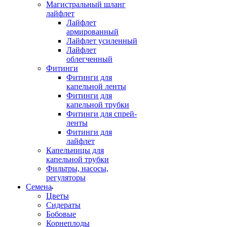
Магистральный шланг
лайфлет
Лайфлет
армированный
Лайфлет усиленный
Лайфлет
облегченный
Фитинги
Фитинги для
капельной ленты
Фитинги для
капельной трубки
Фитинги для спрей-
ленты
Фитинги для
лайфлет
Капельницы для
капельной трубки
Фильтры, насосы,
регуляторы
Семена
Цветы
Сидераты
Бобовые
Корнеплоды