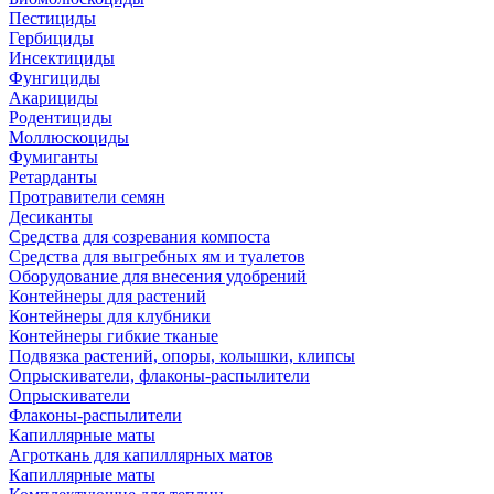
Пестициды
Гербициды
Инсектициды
Фунгициды
Акарициды
Родентициды
Моллюскоциды
Фумиганты
Ретарданты
Протравители семян
Десиканты
Средства для созревания компоста
Средства для выгребных ям и туалетов
Оборудование для внесения удобрений
Контейнеры для растений
Контейнеры для клубники
Контейнеры гибкие тканые
Подвязка растений, опоры, колышки, клипсы
Опрыскиватели, флаконы-распылители
Опрыскиватели
Флаконы-распылители
Капиллярные маты
Агроткань для капиллярных матов
Капиллярные маты