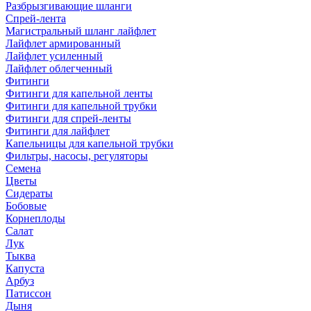
Разбрызгивающие шланги
Спрей-лента
Магистральный шланг лайфлет
Лайфлет армированный
Лайфлет усиленный
Лайфлет облегченный
Фитинги
Фитинги для капельной ленты
Фитинги для капельной трубки
Фитинги для спрей-ленты
Фитинги для лайфлет
Капельницы для капельной трубки
Фильтры, насосы, регуляторы
Семена
Цветы
Сидераты
Бобовые
Корнеплоды
Салат
Лук
Тыква
Капуста
Арбуз
Патиссон
Дыня