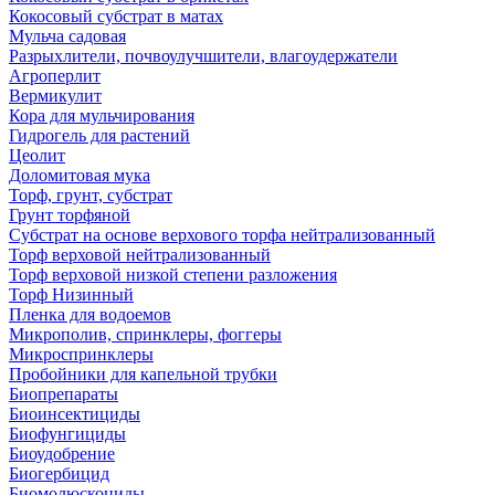
Кокосовый субстрат в матах
Мульча садовая
Разрыхлители, почвоулучшители, влагоудержатели
Агроперлит
Вермикулит
Кора для мульчирования
Гидрогель для растений
Цеолит
Доломитовая мука
Торф, грунт, субстрат
Грунт торфяной
Субстрат на основе верхового торфа нейтрализованный
Торф верховой нейтрализованный
Торф верховой низкой степени разложения
Торф Низинный
Пленка для водоемов
Микрополив, спринклеры, фоггеры
Микроспринклеры
Пробойники для капельной трубки
Биопрепараты
Биоинсектициды
Биофунгициды
Биоудобрение
Биогербицид
Биомолюскоциды