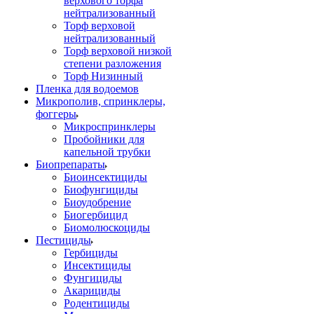
верхового торфа
нейтрализованный
Торф верховой
нейтрализованный
Торф верховой низкой
степени разложения
Торф Низинный
Пленка для водоемов
Микрополив, спринклеры,
фоггеры
Микроспринклеры
Пробойники для
капельной трубки
Биопрепараты
Биоинсектициды
Биофунгициды
Биоудобрение
Биогербицид
Биомолюскоциды
Пестициды
Гербициды
Инсектициды
Фунгициды
Акарициды
Родентициды