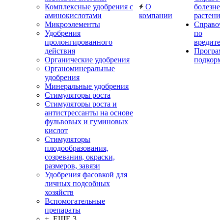
Комплексные удобрения с
О
болезн
аминокислотами
компании
растен
Микроэлементы
Справо
Удобрения
по
пролонгированного
вредит
действия
Прогр
Органические удобрения
подкор
Органоминеральные
удобрения
Минеральные удобрения
Стимуляторы роста
Стимуляторы роста и
антистрессанты на основе
фульвовых и гуминовых
кислот
Стимуляторы
плодообразования,
созревания, окраски,
размеров, завязи
Удобрения фасовкой для
личных подсобных
хозяйств
Вспомогательные
препараты
+ ЕЩЕ 3