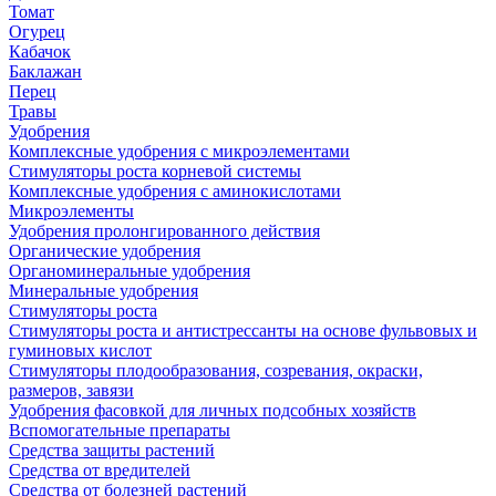
Томат
Огурец
Кабачок
Баклажан
Перец
Травы
Удобрения
Комплексные удобрения с микроэлементами
Стимуляторы роста корневой системы
Комплексные удобрения с аминокислотами
Микроэлементы
Удобрения пролонгированного действия
Органические удобрения
Органоминеральные удобрения
Минеральные удобрения
Стимуляторы роста
Стимуляторы роста и антистрессанты на основе фульвовых и
гуминовых кислот
Стимуляторы плодообразования, созревания, окраски,
размеров, завязи
Удобрения фасовкой для личных подсобных хозяйств
Вспомогательные препараты
Средства защиты растений
Средства от вредителей
Средства от болезней растений