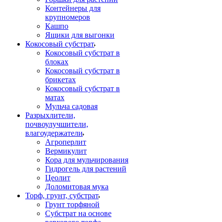
Контейнеры для
крупномеров
Кашпо
Ящики для выгонки
Кокосовый субстрат
Кокосовый субстрат в
блоках
Кокосовый субстрат в
брикетах
Кокосовый субстрат в
матах
Мульча садовая
Разрыхлители,
почвоулучшители,
влагоудержатели
Агроперлит
Вермикулит
Кора для мульчирования
Гидрогель для растений
Цеолит
Доломитовая мука
Торф, грунт, субстрат
Грунт торфяной
Субстрат на основе