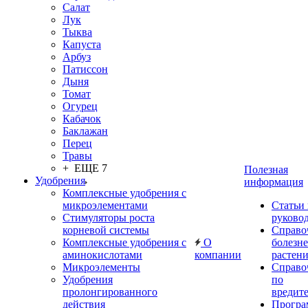
Салат
Лук
Тыква
Капуста
Арбуз
Патиссон
Дыня
Томат
Огурец
Кабачок
Баклажан
Перец
Травы
+ ЕЩЕ 7
Полезная
Удобрения
информация
Комплексные удобрения с
микроэлементами
Статьи
Стимуляторы роста
руково
корневой системы
Справо
Комплексные удобрения с
О
болезн
аминокислотами
компании
растен
Микроэлементы
Справо
Удобрения
по
пролонгированного
вредит
действия
Прогр