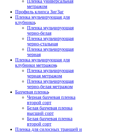
Пленка универсальная
метражом
Профиль клипса ЗигЗаг
Пленка мульчирующая для
клубники
Пленка мульчирующая
черно-белая
Пленка мульчирующая
черно-стальная
Пленка мульчирующая
черная
Пленка мульчирующая для
клубники метражом
Пленка мульчирующая
черная метражом
Пленка мульчирующая
черно-белая метражом
Бахчевая пленка
Черная бахчевая пленка
второй сорт
Белая бахчевая пленка
высший сорт
Белая бахчевая пленка
второй сорт
Пленка для силосных траншей и