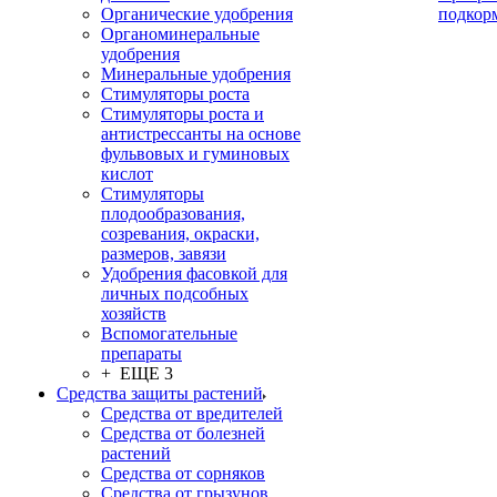
Органические удобрения
подкор
Органоминеральные
удобрения
Минеральные удобрения
Стимуляторы роста
Стимуляторы роста и
антистрессанты на основе
фульвовых и гуминовых
кислот
Стимуляторы
плодообразования,
созревания, окраски,
размеров, завязи
Удобрения фасовкой для
личных подсобных
хозяйств
Вспомогательные
препараты
+ ЕЩЕ 3
Средства защиты растений
Средства от вредителей
Средства от болезней
растений
Средства от сорняков
Средства от грызунов