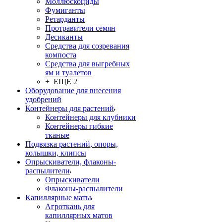
Моллюскоциды
Фумиганты
Ретарданты
Протравители семян
Десиканты
Средства для созревания
компоста
Средства для выгребных
ям и туалетов
+ ЕЩЕ 2
Оборудование для внесения
удобрений
Контейнеры для растений
Контейнеры для клубники
Контейнеры гибкие
тканые
Подвязка растений, опоры,
колышки, клипсы
Опрыскиватели, флаконы-
распылители
Опрыскиватели
Флаконы-распылители
Капиллярные маты
Агроткань для
капиллярных матов