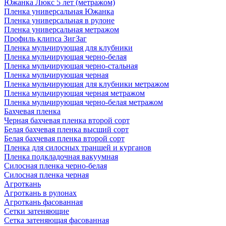
Южанка Люкс 5 лет (метражом)
Пленка универсальная Южанка
Пленка универсальная в рулоне
Пленка универсальная метражом
Профиль клипса ЗигЗаг
Пленка мульчирующая для клубники
Пленка мульчирующая черно-белая
Пленка мульчирующая черно-стальная
Пленка мульчирующая черная
Пленка мульчирующая для клубники метражом
Пленка мульчирующая черная метражом
Пленка мульчирующая черно-белая метражом
Бахчевая пленка
Черная бахчевая пленка второй сорт
Белая бахчевая пленка высший сорт
Белая бахчевая пленка второй сорт
Пленка для силосных траншей и курганов
Пленка подкладочная вакуумная
Силосная пленка черно-белая
Силосная пленка черная
Агроткань
Агроткань в рулонах
Агроткань фасованная
Сетки затеняющие
Сетка затеняющая фасованная