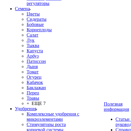
регуляторы
Семена
Цветы
Сидераты
Бобовые
Корнеплоды
Салат
Лук
Тыква
Капуста
Арбуз
Патиссон
Дыня
Томат
Огурец
Кабачок
Баклажан
Перец
Травы
+ ЕЩЕ 7
Полезная
Удобрения
информация
Комплексные удобрения с
микроэлементами
Статьи
Стимуляторы роста
руково
корневой системы
Справо