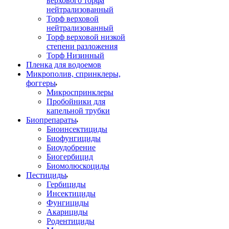
верхового торфа
нейтрализованный
Торф верховой
нейтрализованный
Торф верховой низкой
степени разложения
Торф Низинный
Пленка для водоемов
Микрополив, спринклеры,
фоггеры
Микроспринклеры
Пробойники для
капельной трубки
Биопрепараты
Биоинсектициды
Биофунгициды
Биоудобрение
Биогербицид
Биомолюскоциды
Пестициды
Гербициды
Инсектициды
Фунгициды
Акарициды
Родентициды