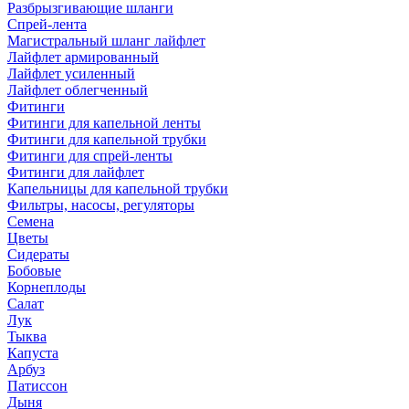
Разбрызгивающие шланги
Спрей-лента
Магистральный шланг лайфлет
Лайфлет армированный
Лайфлет усиленный
Лайфлет облегченный
Фитинги
Фитинги для капельной ленты
Фитинги для капельной трубки
Фитинги для спрей-ленты
Фитинги для лайфлет
Капельницы для капельной трубки
Фильтры, насосы, регуляторы
Семена
Цветы
Сидераты
Бобовые
Корнеплоды
Салат
Лук
Тыква
Капуста
Арбуз
Патиссон
Дыня