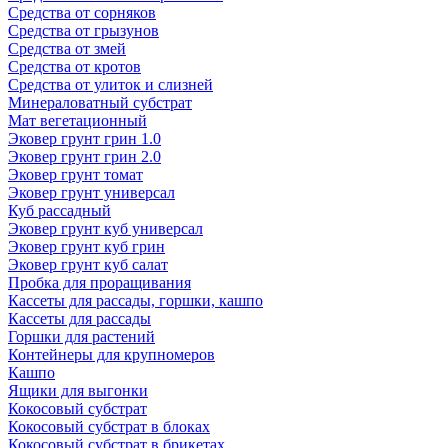
Средства от сорняков
Средства от грызунов
Средства от змей
Средства от кротов
Средства от улиток и слизней
Минераловатный субстрат
Мат вегетационный
Эковер грунт грин 1.0
Эковер грунт грин 2.0
Эковер грунт томат
Эковер грунт универсал
Куб рассадный
Эковер грунт куб универсал
Эковер грунт куб грин
Эковер грунт куб салат
Пробка для проращивания
Кассеты для рассады, горшки, кашпо
Кассеты для рассады
Горшки для растений
Контейнеры для крупномеров
Кашпо
Ящики для выгонки
Кокосовый субстрат
Кокосовый субстрат в блоках
Кокосовый субстрат в брикетах