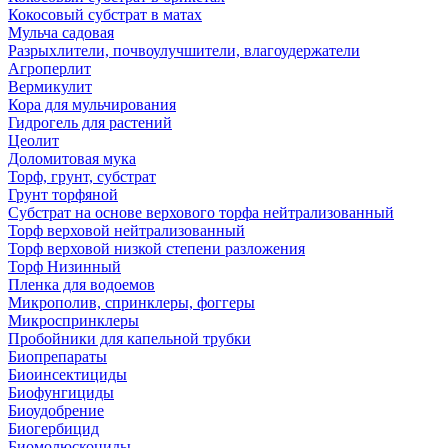
Кокосовый субстрат в матах
Мульча садовая
Разрыхлители, почвоулучшители, влагоудержатели
Агроперлит
Вермикулит
Кора для мульчирования
Гидрогель для растений
Цеолит
Доломитовая мука
Торф, грунт, субстрат
Грунт торфяной
Субстрат на основе верхового торфа нейтрализованный
Торф верховой нейтрализованный
Торф верховой низкой степени разложения
Торф Низинный
Пленка для водоемов
Микрополив, спринклеры, фоггеры
Микроспринклеры
Пробойники для капельной трубки
Биопрепараты
Биоинсектициды
Биофунгициды
Биоудобрение
Биогербицид
Биомолюскоциды