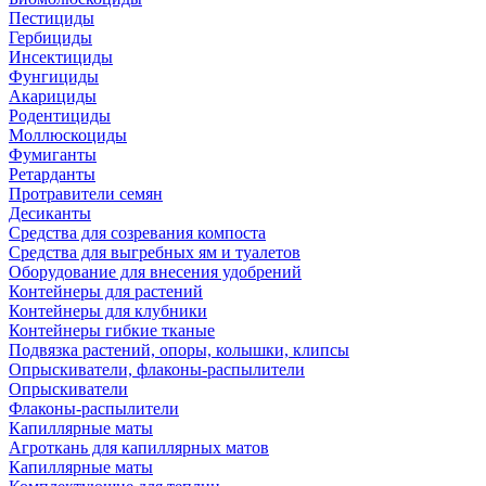
Пестициды
Гербициды
Инсектициды
Фунгициды
Акарициды
Родентициды
Моллюскоциды
Фумиганты
Ретарданты
Протравители семян
Десиканты
Средства для созревания компоста
Средства для выгребных ям и туалетов
Оборудование для внесения удобрений
Контейнеры для растений
Контейнеры для клубники
Контейнеры гибкие тканые
Подвязка растений, опоры, колышки, клипсы
Опрыскиватели, флаконы-распылители
Опрыскиватели
Флаконы-распылители
Капиллярные маты
Агроткань для капиллярных матов
Капиллярные маты