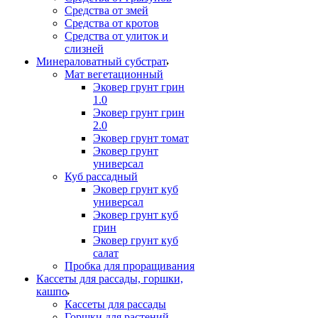
Средства от змей
Средства от кротов
Средства от улиток и
слизней
Минераловатный субстрат
Мат вегетационный
Эковер грунт грин
1.0
Эковер грунт грин
2.0
Эковер грунт томат
Эковер грунт
универсал
Куб рассадный
Эковер грунт куб
универсал
Эковер грунт куб
грин
Эковер грунт куб
салат
Пробка для проращивания
Кассеты для рассады, горшки,
кашпо
Кассеты для рассады
Горшки для растений