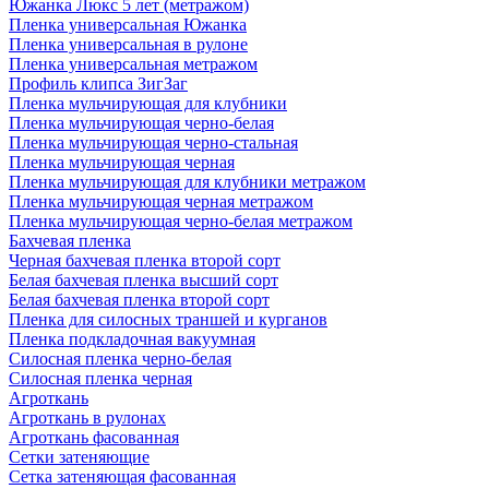
Южанка Люкс 5 лет (метражом)
Пленка универсальная Южанка
Пленка универсальная в рулоне
Пленка универсальная метражом
Профиль клипса ЗигЗаг
Пленка мульчирующая для клубники
Пленка мульчирующая черно-белая
Пленка мульчирующая черно-стальная
Пленка мульчирующая черная
Пленка мульчирующая для клубники метражом
Пленка мульчирующая черная метражом
Пленка мульчирующая черно-белая метражом
Бахчевая пленка
Черная бахчевая пленка второй сорт
Белая бахчевая пленка высший сорт
Белая бахчевая пленка второй сорт
Пленка для силосных траншей и курганов
Пленка подкладочная вакуумная
Силосная пленка черно-белая
Силосная пленка черная
Агроткань
Агроткань в рулонах
Агроткань фасованная
Сетки затеняющие
Сетка затеняющая фасованная