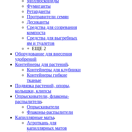
Моллюскоциды
Фумиганты
Ретарданты
Протравители семян
Десиканты
Средства для созревания
компоста
Средства для выгребных
ям и туалетов
+ ЕЩЕ 2
Оборудование для внесения
удобрений
Контейнеры для растений
Контейнеры для клубники
Контейнеры гибкие
тканые
Подвязка растений, опоры,
колышки, клипсы
Опрыскиватели, флаконы-
распылители
Опрыскиватели
Флаконы-распылители
Капиллярные маты
Агроткань для
капиллярных матов