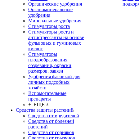
Органические удобрения
подкор
Органоминеральные
удобрения
Минеральные удобрения
Стимуляторы роста
Стимуляторы роста и
антистрессанты на основе
фульвовых и гуминовых
кислот
Стимуляторы
плодообразования,
созревания, окраски,
размеров, завязи
Удобрения фасовкой для
личных подсобных
хозяйств
Вспомогательные
препараты
+ ЕЩЕ 3
Средства защиты растений
Средства от вредителей
Средства от болезней
растений
Средства от сорняков
Средства от грызунов