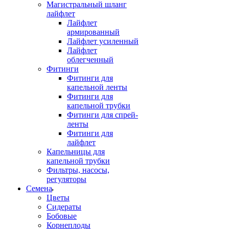
Магистральный шланг
лайфлет
Лайфлет
армированный
Лайфлет усиленный
Лайфлет
облегченный
Фитинги
Фитинги для
капельной ленты
Фитинги для
капельной трубки
Фитинги для спрей-
ленты
Фитинги для
лайфлет
Капельницы для
капельной трубки
Фильтры, насосы,
регуляторы
Семена
Цветы
Сидераты
Бобовые
Корнеплоды