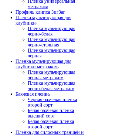
Пленка универсальная
метражом
Профиль клипса ЗигЗаг
Пленка мульчирующая для
клубники
Пленка мульчирующая
черно-белая
Пленка мульчирующая
черно-стальная
Пленка мульчирующая
черная
Пленка мульчирующая для
клубники метражом
Пленка мульчирующая
черная метражом
Пленка мульчирующая
черно-белая метражом
Бахчевая пленка
Черная бахчевая пленка
второй сорт
Белая бахчевая пленка
высший сорт
Белая бахчевая пленка
второй сорт
Пленка для силосных траншей и