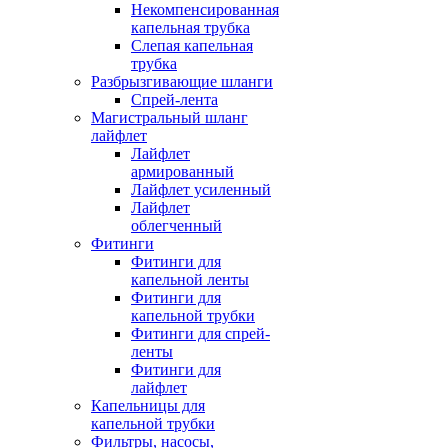
Некомпенсированная
капельная трубка
Слепая капельная
трубка
Разбрызгивающие шланги
Спрей-лента
Магистральный шланг
лайфлет
Лайфлет
армированный
Лайфлет усиленный
Лайфлет
облегченный
Фитинги
Фитинги для
капельной ленты
Фитинги для
капельной трубки
Фитинги для спрей-
ленты
Фитинги для
лайфлет
Капельницы для
капельной трубки
Фильтры, насосы,