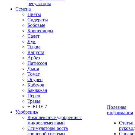
регуляторы
Семена
Цветы
Сидераты
Бобовые
Корнеплоды
Салат
Лук
Тыква
Капуста
Арбуз
Патиссон
Дыня
Томат
Огурец
Кабачок
Баклажан
Перец
Травы
+ ЕЩЕ 7
Полезная
Удобрения
информация
Комплексные удобрения с
микроэлементами
Статьи
Стимуляторы роста
руково
корневой системы
Справо