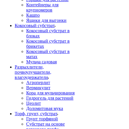
Контейнеры для
крупномеров
Кашпо
Ящики для выгонки
Кокосовый субстрат
Кокосовый субстрат в
блоках
Кокосовый субстрат в
брикетах
Кокосовый субстрат в
матах
Мульча садовая
Разрыхлители,
почвоулучшители,
влагоудержатели
Агроперлит
Вермикулит
Кора для мульчирования
Гидрогель для растений
Цеолит
Доломитовая мука
Торф, грунт, субстрат
Грунт торфяной
Субстрат на основе