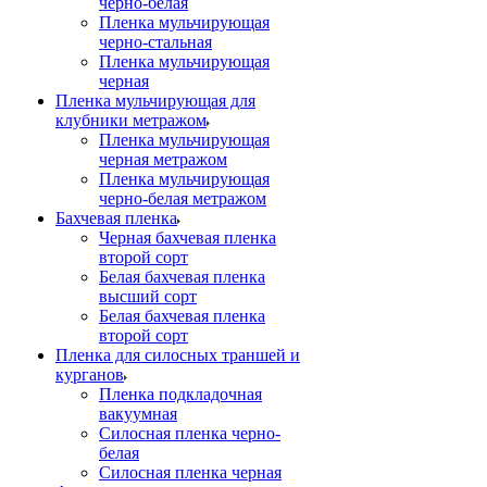
черно-белая
Пленка мульчирующая
черно-стальная
Пленка мульчирующая
черная
Пленка мульчирующая для
клубники метражом
Пленка мульчирующая
черная метражом
Пленка мульчирующая
черно-белая метражом
Бахчевая пленка
Черная бахчевая пленка
второй сорт
Белая бахчевая пленка
высший сорт
Белая бахчевая пленка
второй сорт
Пленка для силосных траншей и
курганов
Пленка подкладочная
вакуумная
Силосная пленка черно-
белая
Силосная пленка черная