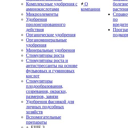
Комплексные удобрения с
О
болезн
аминокислотами
компании
растен
Микроэлементы
Справо
Удобрения
по
пролонгированного
вредит
действия
Прогр
Органические удобрения
подкор
Органоминеральные
удобрения
Минеральные удобрения
Стимуляторы роста
Стимуляторы роста и
антистрессанты на основе
фульвовых и гуминовых
кислот
Стимуляторы
плодообразования,
созревания, окраски,
размеров, завязи
Удобрения фасовкой для
личных подсобных
хозяйств
Вспомогательные
препараты
+ ЕЩЕ 3