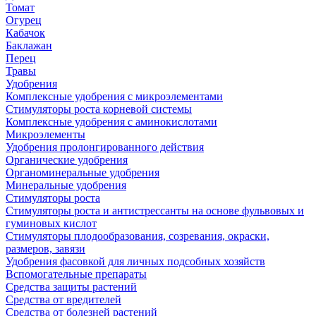
Томат
Огурец
Кабачок
Баклажан
Перец
Травы
Удобрения
Комплексные удобрения с микроэлементами
Стимуляторы роста корневой системы
Комплексные удобрения с аминокислотами
Микроэлементы
Удобрения пролонгированного действия
Органические удобрения
Органоминеральные удобрения
Минеральные удобрения
Стимуляторы роста
Стимуляторы роста и антистрессанты на основе фульвовых и
гуминовых кислот
Стимуляторы плодообразования, созревания, окраски,
размеров, завязи
Удобрения фасовкой для личных подсобных хозяйств
Вспомогательные препараты
Средства защиты растений
Средства от вредителей
Средства от болезней растений