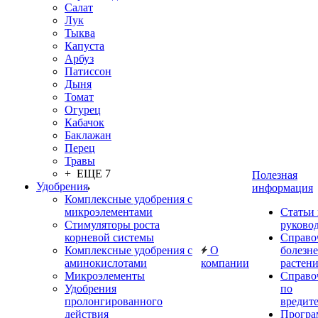
Салат
Лук
Тыква
Капуста
Арбуз
Патиссон
Дыня
Томат
Огурец
Кабачок
Баклажан
Перец
Травы
+ ЕЩЕ 7
Полезная
Удобрения
информация
Комплексные удобрения с
микроэлементами
Статьи
Стимуляторы роста
руково
корневой системы
Справо
Комплексные удобрения с
О
болезн
аминокислотами
компании
растен
Микроэлементы
Справо
Удобрения
по
пролонгированного
вредит
действия
Прогр