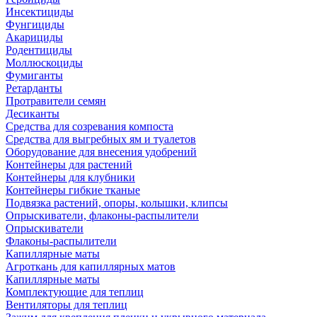
Инсектициды
Фунгициды
Акарициды
Родентициды
Моллюскоциды
Фумиганты
Ретарданты
Протравители семян
Десиканты
Средства для созревания компоста
Средства для выгребных ям и туалетов
Оборудование для внесения удобрений
Контейнеры для растений
Контейнеры для клубники
Контейнеры гибкие тканые
Подвязка растений, опоры, колышки, клипсы
Опрыскиватели, флаконы-распылители
Опрыскиватели
Флаконы-распылители
Капиллярные маты
Агроткань для капиллярных матов
Капиллярные маты
Комплектующие для теплиц
Вентиляторы для теплиц