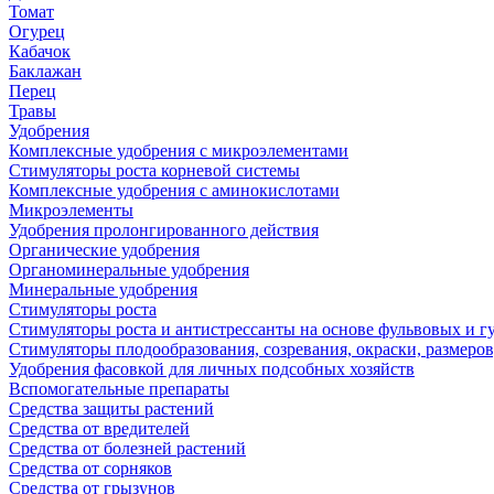
Томат
Огурец
Кабачок
Баклажан
Перец
Травы
Удобрения
Комплексные удобрения с микроэлементами
Стимуляторы роста корневой системы
Комплексные удобрения с аминокислотами
Микроэлементы
Удобрения пролонгированного действия
Органические удобрения
Органоминеральные удобрения
Минеральные удобрения
Стимуляторы роста
Стимуляторы роста и антистрессанты на основе фульвовых и 
Стимуляторы плодообразования, созревания, окраски, размеров,
Удобрения фасовкой для личных подсобных хозяйств
Вспомогательные препараты
Средства защиты растений
Средства от вредителей
Средства от болезней растений
Средства от сорняков
Средства от грызунов