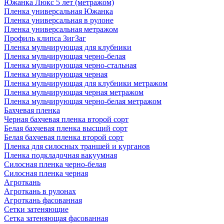
Южанка Люкс 5 лет (метражом)
Пленка универсальная Южанка
Пленка универсальная в рулоне
Пленка универсальная метражом
Профиль клипса ЗигЗаг
Пленка мульчирующая для клубники
Пленка мульчирующая черно-белая
Пленка мульчирующая черно-стальная
Пленка мульчирующая черная
Пленка мульчирующая для клубники метражом
Пленка мульчирующая черная метражом
Пленка мульчирующая черно-белая метражом
Бахчевая пленка
Черная бахчевая пленка второй сорт
Белая бахчевая пленка высший сорт
Белая бахчевая пленка второй сорт
Пленка для силосных траншей и курганов
Пленка подкладочная вакуумная
Силосная пленка черно-белая
Силосная пленка черная
Агроткань
Агроткань в рулонах
Агроткань фасованная
Сетки затеняющие
Сетка затеняющая фасованная