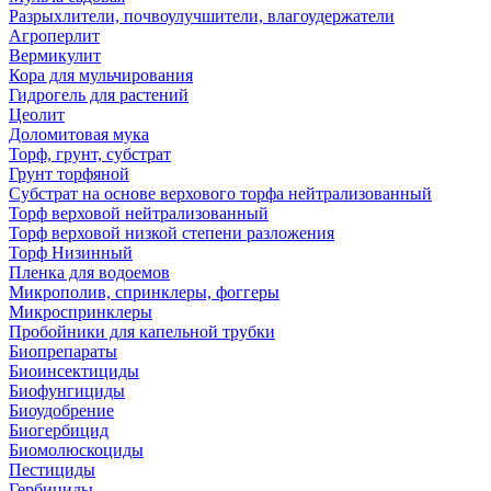
Разрыхлители, почвоулучшители, влагоудержатели
Агроперлит
Вермикулит
Кора для мульчирования
Гидрогель для растений
Цеолит
Доломитовая мука
Торф, грунт, субстрат
Грунт торфяной
Субстрат на основе верхового торфа нейтрализованный
Торф верховой нейтрализованный
Торф верховой низкой степени разложения
Торф Низинный
Пленка для водоемов
Микрополив, спринклеры, фоггеры
Микроспринклеры
Пробойники для капельной трубки
Биопрепараты
Биоинсектициды
Биофунгициды
Биоудобрение
Биогербицид
Биомолюскоциды
Пестициды
Гербициды