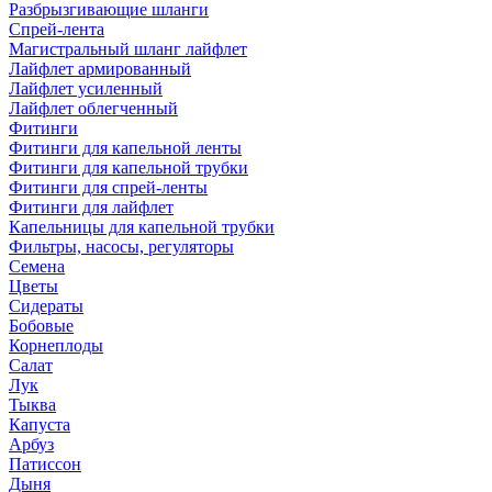
Разбрызгивающие шланги
Спрей-лента
Магистральный шланг лайфлет
Лайфлет армированный
Лайфлет усиленный
Лайфлет облегченный
Фитинги
Фитинги для капельной ленты
Фитинги для капельной трубки
Фитинги для спрей-ленты
Фитинги для лайфлет
Капельницы для капельной трубки
Фильтры, насосы, регуляторы
Семена
Цветы
Сидераты
Бобовые
Корнеплоды
Салат
Лук
Тыква
Капуста
Арбуз
Патиссон
Дыня