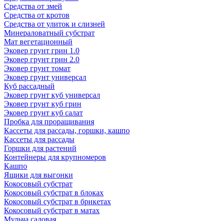
Средства от змей
Средства от кротов
Средства от улиток и слизней
Минераловатный субстрат
Мат вегетационный
Эковер грунт грин 1.0
Эковер грунт грин 2.0
Эковер грунт томат
Эковер грунт универсал
Куб рассадный
Эковер грунт куб универсал
Эковер грунт куб грин
Эковер грунт куб салат
Пробка для проращивания
Кассеты для рассады, горшки, кашпо
Кассеты для рассады
Горшки для растений
Контейнеры для крупномеров
Кашпо
Ящики для выгонки
Кокосовый субстрат
Кокосовый субстрат в блоках
Кокосовый субстрат в брикетах
Кокосовый субстрат в матах
Мульча садовая