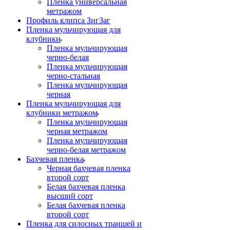
Пленка универсальная
метражом
Профиль клипса ЗигЗаг
Пленка мульчирующая для
клубники
Пленка мульчирующая
черно-белая
Пленка мульчирующая
черно-стальная
Пленка мульчирующая
черная
Пленка мульчирующая для
клубники метражом
Пленка мульчирующая
черная метражом
Пленка мульчирующая
черно-белая метражом
Бахчевая пленка
Черная бахчевая пленка
второй сорт
Белая бахчевая пленка
высший сорт
Белая бахчевая пленка
второй сорт
Пленка для силосных траншей и