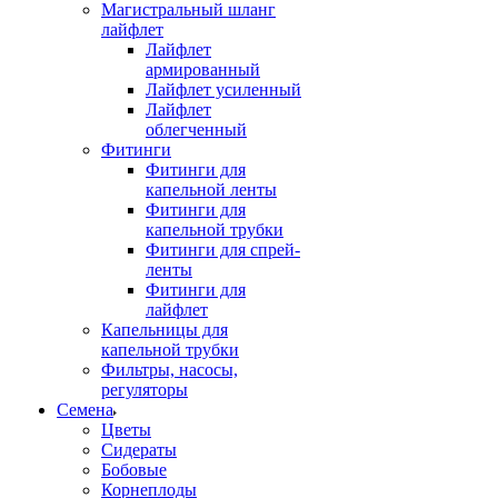
Магистральный шланг
лайфлет
Лайфлет
армированный
Лайфлет усиленный
Лайфлет
облегченный
Фитинги
Фитинги для
капельной ленты
Фитинги для
капельной трубки
Фитинги для спрей-
ленты
Фитинги для
лайфлет
Капельницы для
капельной трубки
Фильтры, насосы,
регуляторы
Семена
Цветы
Сидераты
Бобовые
Корнеплоды