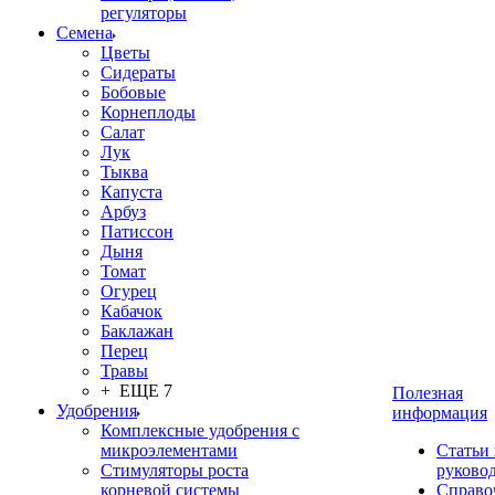
регуляторы
Семена
Цветы
Сидераты
Бобовые
Корнеплоды
Салат
Лук
Тыква
Капуста
Арбуз
Патиссон
Дыня
Томат
Огурец
Кабачок
Баклажан
Перец
Травы
+ ЕЩЕ 7
Полезная
Удобрения
информация
Комплексные удобрения с
микроэлементами
Статьи
Стимуляторы роста
руково
корневой системы
Справо