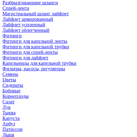
Разбрызгивающие шланги
Спрей-лента
Магистральный шланг лайфлет
Лайфлет армированный
Лайфлет усиленный
Лайфлет облегченный
Фитинги
Фитинги для капельной ленты
Фитинги для капельной трубки
Фитинги для спрей-ленты
Фитинги для лайфлет
Капельницы для капельной трубки
Фильтры, насосы, регуляторы
Семена
Цветы
Сидераты
Бобовые
Корнеплоды
Салат
Лук
Тыква
Капуста
Арбуз
Патиссон
Дыня