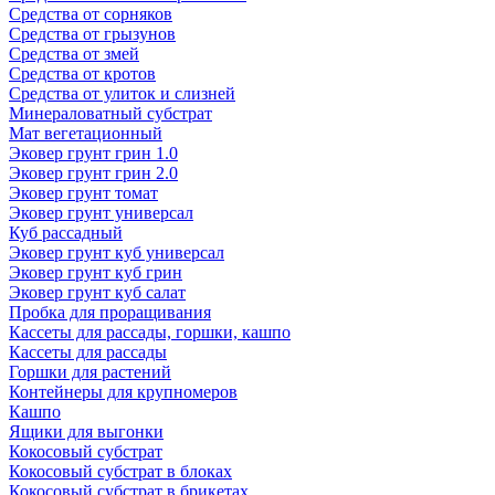
Средства от сорняков
Средства от грызунов
Средства от змей
Средства от кротов
Средства от улиток и слизней
Минераловатный субстрат
Мат вегетационный
Эковер грунт грин 1.0
Эковер грунт грин 2.0
Эковер грунт томат
Эковер грунт универсал
Куб рассадный
Эковер грунт куб универсал
Эковер грунт куб грин
Эковер грунт куб салат
Пробка для проращивания
Кассеты для рассады, горшки, кашпо
Кассеты для рассады
Горшки для растений
Контейнеры для крупномеров
Кашпо
Ящики для выгонки
Кокосовый субстрат
Кокосовый субстрат в блоках
Кокосовый субстрат в брикетах