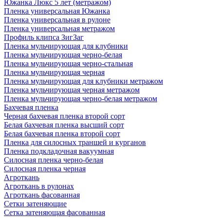
Южанка Люкс 5 лет (метражом)
Пленка универсальная Южанка
Пленка универсальная в рулоне
Пленка универсальная метражом
Профиль клипса ЗигЗаг
Пленка мульчирующая для клубники
Пленка мульчирующая черно-белая
Пленка мульчирующая черно-стальная
Пленка мульчирующая черная
Пленка мульчирующая для клубники метражом
Пленка мульчирующая черная метражом
Пленка мульчирующая черно-белая метражом
Бахчевая пленка
Черная бахчевая пленка второй сорт
Белая бахчевая пленка высший сорт
Белая бахчевая пленка второй сорт
Пленка для силосных траншей и курганов
Пленка подкладочная вакуумная
Силосная пленка черно-белая
Силосная пленка черная
Агроткань
Агроткань в рулонах
Агроткань фасованная
Сетки затеняющие
Сетка затеняющая фасованная