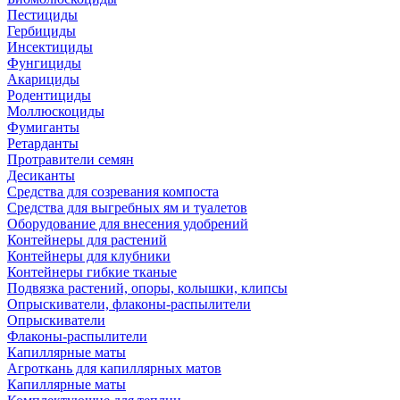
Пестициды
Гербициды
Инсектициды
Фунгициды
Акарициды
Родентициды
Моллюскоциды
Фумиганты
Ретарданты
Протравители семян
Десиканты
Средства для созревания компоста
Средства для выгребных ям и туалетов
Оборудование для внесения удобрений
Контейнеры для растений
Контейнеры для клубники
Контейнеры гибкие тканые
Подвязка растений, опоры, колышки, клипсы
Опрыскиватели, флаконы-распылители
Опрыскиватели
Флаконы-распылители
Капиллярные маты
Агроткань для капиллярных матов
Капиллярные маты