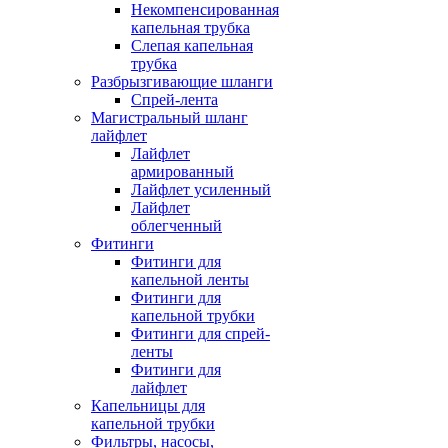
Некомпенсированная
капельная трубка
Слепая капельная
трубка
Разбрызгивающие шланги
Спрей-лента
Магистральный шланг
лайфлет
Лайфлет
армированный
Лайфлет усиленный
Лайфлет
облегченный
Фитинги
Фитинги для
капельной ленты
Фитинги для
капельной трубки
Фитинги для спрей-
ленты
Фитинги для
лайфлет
Капельницы для
капельной трубки
Фильтры, насосы,