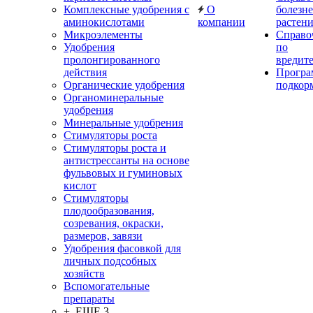
Комплексные удобрения с
О
болезн
аминокислотами
компании
растен
Микроэлементы
Справо
Удобрения
по
пролонгированного
вредит
действия
Прогр
Органические удобрения
подкор
Органоминеральные
удобрения
Минеральные удобрения
Стимуляторы роста
Стимуляторы роста и
антистрессанты на основе
фульвовых и гуминовых
кислот
Стимуляторы
плодообразования,
созревания, окраски,
размеров, завязи
Удобрения фасовкой для
личных подсобных
хозяйств
Вспомогательные
препараты
+ ЕЩЕ 3