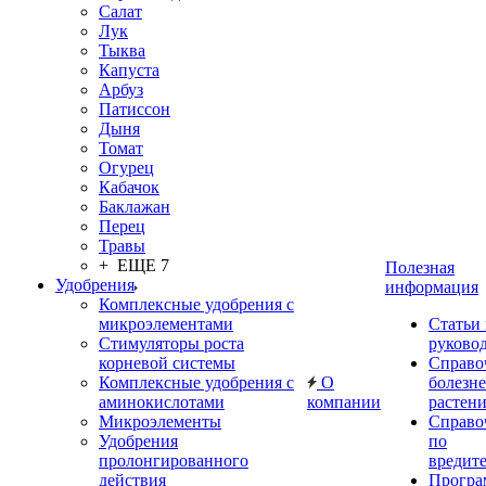
Салат
Лук
Тыква
Капуста
Арбуз
Патиссон
Дыня
Томат
Огурец
Кабачок
Баклажан
Перец
Травы
+ ЕЩЕ 7
Полезная
Удобрения
информация
Комплексные удобрения с
микроэлементами
Статьи
Стимуляторы роста
руково
корневой системы
Справо
Комплексные удобрения с
О
болезн
аминокислотами
компании
растен
Микроэлементы
Справо
Удобрения
по
пролонгированного
вредит
действия
Прогр