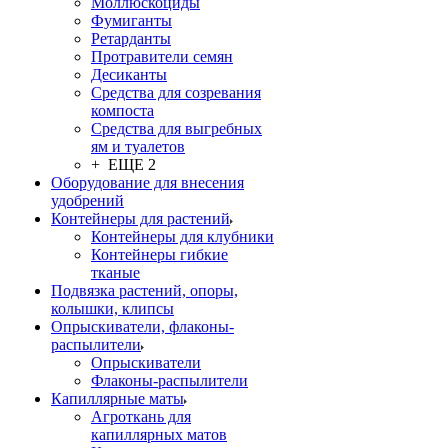
Моллюскоциды
Фумиганты
Ретарданты
Протравители семян
Десиканты
Средства для созревания
компоста
Средства для выгребных
ям и туалетов
+ ЕЩЕ 2
Оборудование для внесения
удобрений
Контейнеры для растений
Контейнеры для клубники
Контейнеры гибкие
тканые
Подвязка растений, опоры,
колышки, клипсы
Опрыскиватели, флаконы-
распылители
Опрыскиватели
Флаконы-распылители
Капиллярные маты
Агроткань для
капиллярных матов