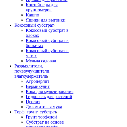
Контейнеры для
крупномеров
Кашпо
Ящики для выгонки
Кокосовый субстрат
Кокосовый субстрат в
блоках
Кокосовый субстрат в
брикетах
Кокосовый субстрат в
матах
Мульча садовая
Разрыхлители,
почвоулучшители,
влагоудержатели
Агроперлит
Вермикулит
Кора для мульчирования
Гидрогель для растений
Цеолит
Доломитовая мука
Торф, грунт, субстрат
Грунт торфяной
Субстрат на основе