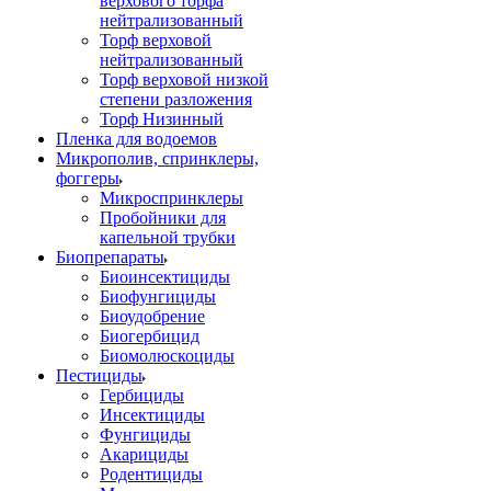
верхового торфа
нейтрализованный
Торф верховой
нейтрализованный
Торф верховой низкой
степени разложения
Торф Низинный
Пленка для водоемов
Микрополив, спринклеры,
фоггеры
Микроспринклеры
Пробойники для
капельной трубки
Биопрепараты
Биоинсектициды
Биофунгициды
Биоудобрение
Биогербицид
Биомолюскоциды
Пестициды
Гербициды
Инсектициды
Фунгициды
Акарициды
Родентициды