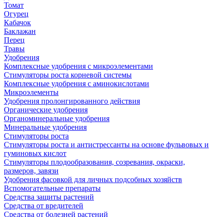
Томат
Огурец
Кабачок
Баклажан
Перец
Травы
Удобрения
Комплексные удобрения с микроэлементами
Стимуляторы роста корневой системы
Комплексные удобрения с аминокислотами
Микроэлементы
Удобрения пролонгированного действия
Органические удобрения
Органоминеральные удобрения
Минеральные удобрения
Стимуляторы роста
Стимуляторы роста и антистрессанты на основе фульвовых и
гуминовых кислот
Стимуляторы плодообразования, созревания, окраски,
размеров, завязи
Удобрения фасовкой для личных подсобных хозяйств
Вспомогательные препараты
Средства защиты растений
Средства от вредителей
Средства от болезней растений