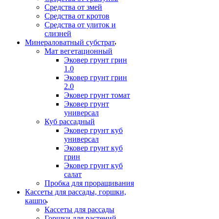
Средства от змей
Средства от кротов
Средства от улиток и
слизней
Минераловатный субстрат
Мат вегетационный
Эковер грунт грин
1.0
Эковер грунт грин
2.0
Эковер грунт томат
Эковер грунт
универсал
Куб рассадный
Эковер грунт куб
универсал
Эковер грунт куб
грин
Эковер грунт куб
салат
Пробка для проращивания
Кассеты для рассады, горшки,
кашпо
Кассеты для рассады
Горшки для растений