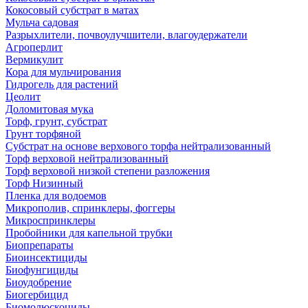
Кокосовый субстрат в матах
Мульча садовая
Разрыхлители, почвоулучшители, влагоудержатели
Агроперлит
Вермикулит
Кора для мульчирования
Гидрогель для растений
Цеолит
Доломитовая мука
Торф, грунт, субстрат
Грунт торфяной
Субстрат на основе верхового торфа нейтрализованный
Торф верховой нейтрализованный
Торф верховой низкой степени разложения
Торф Низинный
Пленка для водоемов
Микрополив, спринклеры, фоггеры
Микроспринклеры
Пробойники для капельной трубки
Биопрепараты
Биоинсектициды
Биофунгициды
Биоудобрение
Биогербицид
Биомолюскоциды