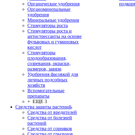
Органические удобрения
подкор
Органоминеральные
удобрения
Минеральные удобрения
Стимуляторы роста
Стимуляторы роста и
антистрессанты на основе
фульвовых и гуминовых
кислот
Стимуляторы
плодообразования,
созревания, окраски,
размеров, завязи
Удобрения фасовкой для
личных подсобных
хозяйств
Вспомогательные
препараты
+ ЕЩЕ 3
Средства защиты растений
Средства от вредителей
Средства от болезней
растений
Средства от сорняков
Средства от грызунов