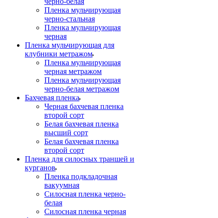
черно-белая
Пленка мульчирующая
черно-стальная
Пленка мульчирующая
черная
Пленка мульчирующая для
клубники метражом
Пленка мульчирующая
черная метражом
Пленка мульчирующая
черно-белая метражом
Бахчевая пленка
Черная бахчевая пленка
второй сорт
Белая бахчевая пленка
высший сорт
Белая бахчевая пленка
второй сорт
Пленка для силосных траншей и
курганов
Пленка подкладочная
вакуумная
Силосная пленка черно-
белая
Силосная пленка черная