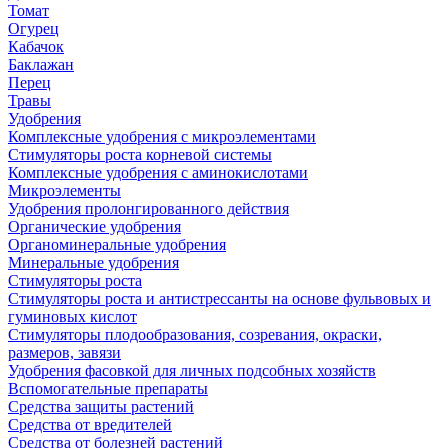
Томат
Огурец
Кабачок
Баклажан
Перец
Травы
Удобрения
Комплексные удобрения с микроэлементами
Стимуляторы роста корневой системы
Комплексные удобрения с аминокислотами
Микроэлементы
Удобрения пролонгированного действия
Органические удобрения
Органоминеральные удобрения
Минеральные удобрения
Стимуляторы роста
Стимуляторы роста и антистрессанты на основе фульвовых и
гуминовых кислот
Стимуляторы плодообразования, созревания, окраски,
размеров, завязи
Удобрения фасовкой для личных подсобных хозяйств
Вспомогательные препараты
Средства защиты растений
Средства от вредителей
Средства от болезней растений