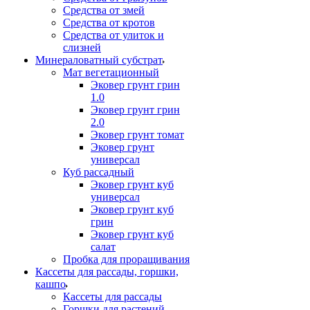
Средства от змей
Средства от кротов
Средства от улиток и
слизней
Минераловатный субстрат
Мат вегетационный
Эковер грунт грин
1.0
Эковер грунт грин
2.0
Эковер грунт томат
Эковер грунт
универсал
Куб рассадный
Эковер грунт куб
универсал
Эковер грунт куб
грин
Эковер грунт куб
салат
Пробка для проращивания
Кассеты для рассады, горшки,
кашпо
Кассеты для рассады
Горшки для растений