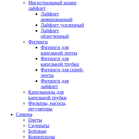
Магистральный шланг
лайфлет
Лайфлет
армированный
Лайфлет усиленный
Лайфлет
облегченный
Фитинги
Фитинги для
капельной ленты
Фитинги для
капельной трубки
Фитинги для спрей-
ленты
Фитинги для
лайфлет
Капельницы для
капельной трубки
Фильтры, насосы,
регуляторы
Семена
Цветы
Сидераты
Бобовые
Корнеплоды