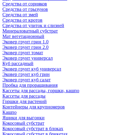
Средства от сорняков
Средства от грызунов
Средства от змей
Средства от кротов
Средства от улиток и слизней
Минераловатный субстрат
Мат вегетационный
Эковер грунт грин 1.0
Эковер грунт грин 2.0
Эковер грунт томат
Эковер грунт универсал
Куб рассадный
Эковер грунт куб универсал
Эковер грунт куб грин
Эковер грунт куб салат
Пробка для проращивания
Кассеты для рассады, горшки, кашпо
Кассеты для рассады
Горшки для растений
Контейнеры для крупномеров
Кашпо
Ящики для выгонки
Кокосовый субстрат
Кокосовый субстрат в блоках
Кокосовый субстрат в брикетах