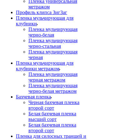
Пленка универсальная
метражом
Профиль клипса ЗигЗаг
Пленка мульчирующая для
клубники
Пленка мульчирующая
черно-белая
Пленка мульчирующая
черно-стальная
Пленка мульчирующая
черная
Пленка мульчирующая для
клубники метражом
Пленка мульчирующая
черная метражом
Пленка мульчирующая
черно-белая метражом
Бахчевая пленка
Черная бахчевая пленка
второй сорт
Белая бахчевая пленка
высший сорт
Белая бахчевая пленка
второй сорт
Пленка для силосных траншей и