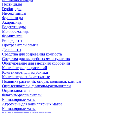
Пестициды
Гербициды
Инсектициды
Фунгициды
Акарициды
Родентициды
Моллюскоциды
Фумиганты
Ретарданты
Протравители семян
Десиканты
Средства для созревания компоста
Средства для выгребных ям и туалетов
Оборудование для внесения удобрений
Контейнеры для растений
Контейнеры для клубники
Контейнеры гибкие тканые
Подвязка растений, опоры, колышки, клипсы
Опрыскиватели, флаконы-распылители
Опрыскиватели
Флаконы-распылители
Капиллярные маты
Агроткань для капиллярных матов
Капиллярные маты