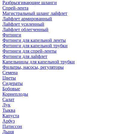
Разбрызгивающие шланги
Спрей-лента
Магистральный шланг лайфлет
Лайфлет армированный
Лайфлет усиленный
Лайфлет облегченный
Фитинги
Фитинги для капельной ленты
Фитинги для капельной трубки
Фитинги для спрей-ленты
Фитинги для лайфлет
Капельницы для капельной трубки
Фильтры, насосы, регуляторы
Семена
Цветы
Сидераты
Бобовые
Корнеплоды
Салат
Лук
Тыква
Капуста
Арбуз
Патиссон
Дыня