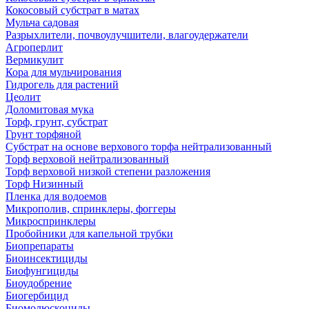
Кокосовый субстрат в матах
Мульча садовая
Разрыхлители, почвоулучшители, влагоудержатели
Агроперлит
Вермикулит
Кора для мульчирования
Гидрогель для растений
Цеолит
Доломитовая мука
Торф, грунт, субстрат
Грунт торфяной
Субстрат на основе верхового торфа нейтрализованный
Торф верховой нейтрализованный
Торф верховой низкой степени разложения
Торф Низинный
Пленка для водоемов
Микрополив, спринклеры, фоггеры
Микроспринклеры
Пробойники для капельной трубки
Биопрепараты
Биоинсектициды
Биофунгициды
Биоудобрение
Биогербицид
Биомолюскоциды