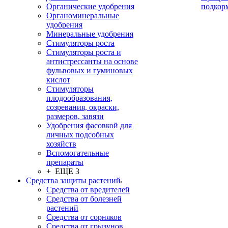
Органические удобрения
подкор
Органоминеральные
удобрения
Минеральные удобрения
Стимуляторы роста
Стимуляторы роста и
антистрессанты на основе
фульвовых и гуминовых
кислот
Стимуляторы
плодообразования,
созревания, окраски,
размеров, завязи
Удобрения фасовкой для
личных подсобных
хозяйств
Вспомогательные
препараты
+ ЕЩЕ 3
Средства защиты растений
Средства от вредителей
Средства от болезней
растений
Средства от сорняков
Средства от грызунов