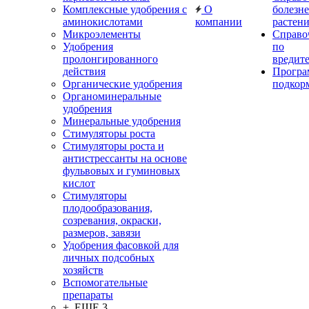
Комплексные удобрения с
О
болезн
аминокислотами
компании
растен
Микроэлементы
Справо
Удобрения
по
пролонгированного
вредит
действия
Прогр
Органические удобрения
подкор
Органоминеральные
удобрения
Минеральные удобрения
Стимуляторы роста
Стимуляторы роста и
антистрессанты на основе
фульвовых и гуминовых
кислот
Стимуляторы
плодообразования,
созревания, окраски,
размеров, завязи
Удобрения фасовкой для
личных подсобных
хозяйств
Вспомогательные
препараты
+ ЕЩЕ 3