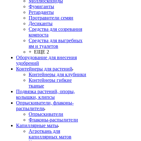
Моллюскоциды
Фумиганты
Ретарданты
Протравители семян
Десиканты
Средства для созревания
компоста
Средства для выгребных
ям и туалетов
+ ЕЩЕ 2
Оборудование для внесения
удобрений
Контейнеры для растений
Контейнеры для клубники
Контейнеры гибкие
тканые
Подвязка растений, опоры,
колышки, клипсы
Опрыскиватели, флаконы-
распылители
Опрыскиватели
Флаконы-распылители
Капиллярные маты
Агроткань для
капиллярных матов