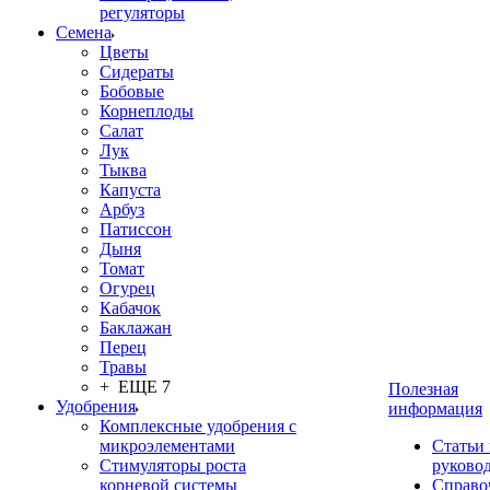
регуляторы
Семена
Цветы
Сидераты
Бобовые
Корнеплоды
Салат
Лук
Тыква
Капуста
Арбуз
Патиссон
Дыня
Томат
Огурец
Кабачок
Баклажан
Перец
Травы
+ ЕЩЕ 7
Полезная
Удобрения
информация
Комплексные удобрения с
микроэлементами
Статьи
Стимуляторы роста
руково
корневой системы
Справо