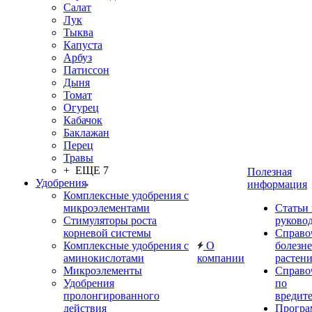
Салат
Лук
Тыква
Капуста
Арбуз
Патиссон
Дыня
Томат
Огурец
Кабачок
Баклажан
Перец
Травы
+ ЕЩЕ 7
Полезная
Удобрения
информация
Комплексные удобрения с
микроэлементами
Статьи
Стимуляторы роста
руково
корневой системы
Справо
Комплексные удобрения с
О
болезн
аминокислотами
компании
растен
Микроэлементы
Справо
Удобрения
по
пролонгированного
вредит
действия
Прогр