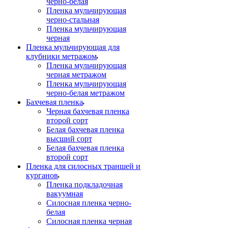
черно-белая
Пленка мульчирующая
черно-стальная
Пленка мульчирующая
черная
Пленка мульчирующая для
клубники метражом
Пленка мульчирующая
черная метражом
Пленка мульчирующая
черно-белая метражом
Бахчевая пленка
Черная бахчевая пленка
второй сорт
Белая бахчевая пленка
высший сорт
Белая бахчевая пленка
второй сорт
Пленка для силосных траншей и
курганов
Пленка подкладочная
вакуумная
Силосная пленка черно-
белая
Силосная пленка черная