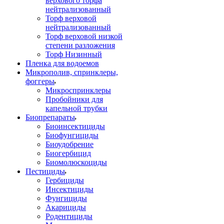
верхового торфа
нейтрализованный
Торф верховой
нейтрализованный
Торф верховой низкой
степени разложения
Торф Низинный
Пленка для водоемов
Микрополив, спринклеры,
фоггеры
Микроспринклеры
Пробойники для
капельной трубки
Биопрепараты
Биоинсектициды
Биофунгициды
Биоудобрение
Биогербицид
Биомолюскоциды
Пестициды
Гербициды
Инсектициды
Фунгициды
Акарициды
Родентициды