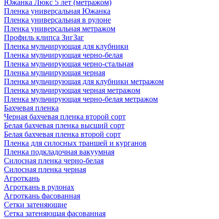
Южанка Люкс 5 лет (метражом)
Пленка универсальная Южанка
Пленка универсальная в рулоне
Пленка универсальная метражом
Профиль клипса ЗигЗаг
Пленка мульчирующая для клубники
Пленка мульчирующая черно-белая
Пленка мульчирующая черно-стальная
Пленка мульчирующая черная
Пленка мульчирующая для клубники метражом
Пленка мульчирующая черная метражом
Пленка мульчирующая черно-белая метражом
Бахчевая пленка
Черная бахчевая пленка второй сорт
Белая бахчевая пленка высший сорт
Белая бахчевая пленка второй сорт
Пленка для силосных траншей и курганов
Пленка подкладочная вакуумная
Силосная пленка черно-белая
Силосная пленка черная
Агроткань
Агроткань в рулонах
Агроткань фасованная
Сетки затеняющие
Сетка затеняющая фасованная