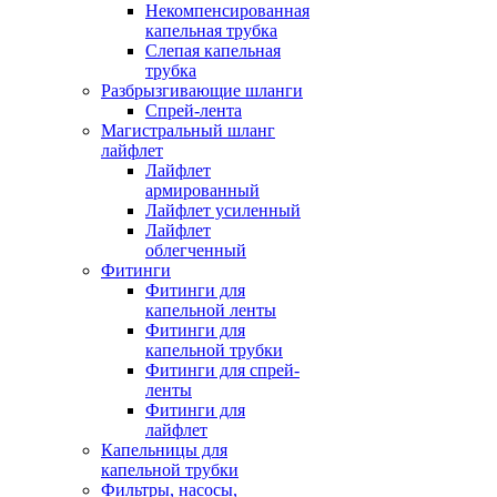
Некомпенсированная
капельная трубка
Слепая капельная
трубка
Разбрызгивающие шланги
Спрей-лента
Магистральный шланг
лайфлет
Лайфлет
армированный
Лайфлет усиленный
Лайфлет
облегченный
Фитинги
Фитинги для
капельной ленты
Фитинги для
капельной трубки
Фитинги для спрей-
ленты
Фитинги для
лайфлет
Капельницы для
капельной трубки
Фильтры, насосы,